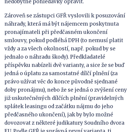
nedobytné pohledávky opravit.
Zároveň se zástupci GFŘ vyslovili k posuzování
náhrady, která má být nájemcem poskytnuta
pronajímateli při předčasném ukončení
smlouvy, pokud podléhá DPH (to nemusí platit
vždy a za všech okolností, např. pokud by se
jednalo o náhradu škody). Předkladatelé
příspěvku nabízeli dvě varianty, a sice že se buď
jedná o úplatu za samostatné dílčí plnění (za
právo užívat věc do konce původně sjednané
doby pronájmu), nebo že se jedná o zvýšení ceny
již uskutečněných dílčích plnění (pravidelných
splátek leasingu od začátku nájmu do jeho
předčasného ukončení), jak by bylo možné
dovozovat z některé judikatury Soudního dvora
EU. Podle GFŘ je správná první varianta, tj.