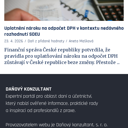
Uplatnění nároku na odpočet DPH v kontextu nedávného
rozhodnutí SDEU
23. 4. 2026
Daň z přidané hodnoty
Aneta Mašková
Finanční správa České republiky potvrdila, že
pravidla pro uplatňování nároku na odpočet DPH
zůstávají v České republice beze změny. Přestože ...
DAŇOVÝ KONZULTANT
Expertní portál pro oblast daní a účetnictví,
který nabízí ověřené informace, praktické rady
a inspiraci od profesionálů z praxe.
Provozovatelem webu je Daňový konzultant, s. r. o.