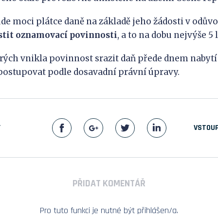
de moci plátce daně na základě jeho žádosti v odů
stit oznamovací povinnosti
, a to na dobu nejvýše 5 l
erých vnikla povinnost srazit daň přede dnem nabytí
postupovat podle dosavadní právní úpravy.
Y
VSTOUP
PŘIDAT KOMENTÁŘ
Pro tuto funkci je nutné být přihlášen/a.