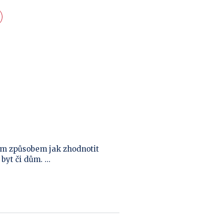
ím způsobem jak zhodnotit
yt či dům. ...