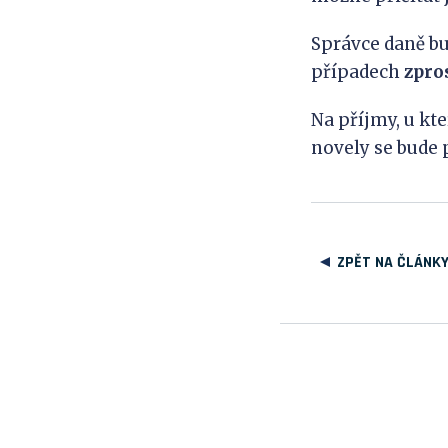
Správce daně bu
případech
zpro
Na příjmy, u kt
novely se bude 
ZPĚT NA ČLÁNK