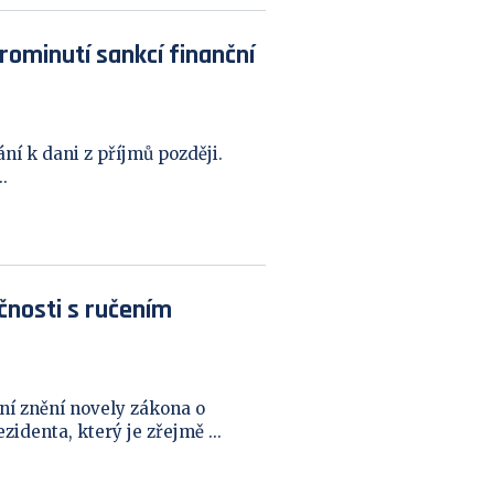
rominutí sankcí finanční
í k dani z příjmů později.
.
čnosti s ručením
í znění novely zákona o
identa, který je zřejmě ...