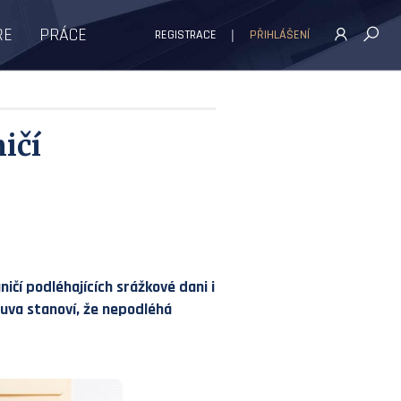
ŘE
PRÁCE
REGISTRACE
PŘIHLÁŠENÍ
ičí
ičí podléhajících srážkové dani i
ouva stanoví, že nepodléhá