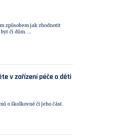
ím způsobem jak zhodnotit
yt či dům. ...
te v zařízení péče o děti
mů o školkovné či jeho část.