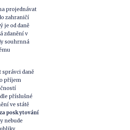
dna projednávat
o zahraničí
ý je od daně
á zdanění v
kdy souhrnná
vému
 správci daně
 o příjem
ečností
dle příslušné
ní ve státě
za poskytování
my nebude
ubliky.