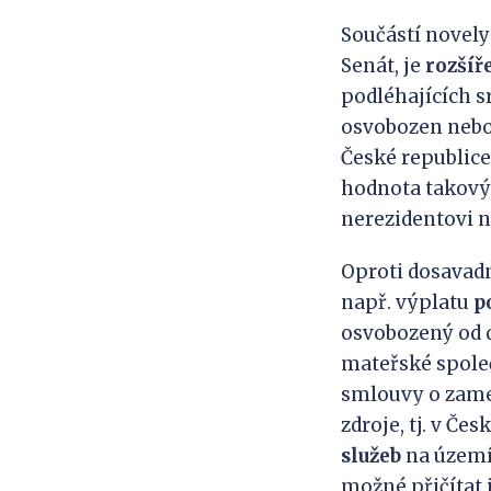
Součástí novely
Senát, je
rozšíř
podléhajících sr
osvobozen nebo
České republic
hodnota takov
nerezidentovi n
Oproti dosavadn
např. výplatu
p
osvobozený od d
mateřské společ
smlouvy o zame
zdroje, tj. v Če
služeb
na území
možné přičítat 