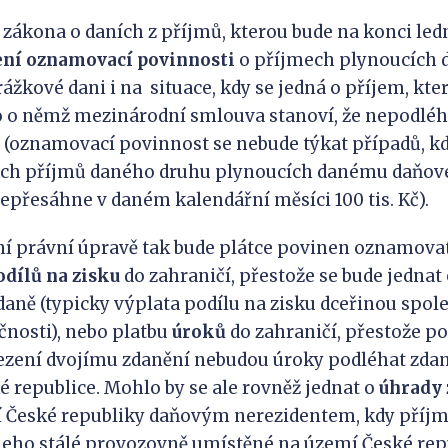
 zákona o daních z příjmů, kterou bude na konci le
ení oznamovací povinnosti
o příjmech plynoucích d
ážkové dani i na situace, kdy se jedná o příjem, kter
 o němž mezinárodní smlouva stanoví, že nepodléh
e (oznamovací povinnost se nebude týkat případů, 
ých příjmů daného druhu plynoucích danému daňo
epřesáhne v daném kalendářní měsíci 100 tis. Kč).
í právní úpravě tak bude plátce povinen oznamovat
odílů na zisku
do zahraničí, přestože se bude jednat
aně (typicky výplata podílu na zisku dceřinou spol
nosti), nebo platbu
úroků
do zahraničí, přestože po
zení dvojímu zdanění nebudou úroky podléhat zdaně
ské republice. Mohlo by se ale rovněž jednat o
úhrady 
 České republiky daňovým nerezidentem, kdy příj
jeho stálé provozovně umístěné na území České rep