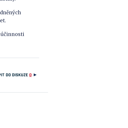
vodněných
et.
 účinnosti
IT DO DISKUZE
0