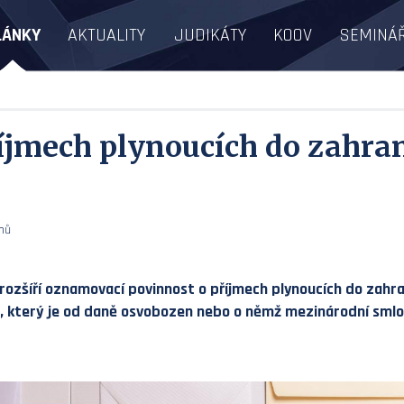
LÁNKY
AKTUALITY
JUDIKÁTY
KOOV
SEMINÁ
jmech plynoucích do zahran
jmů
rozšíří oznamovací povinnost o příjmech plynoucích do zahran
em, který je od daně osvobozen nebo o němž mezinárodní sml