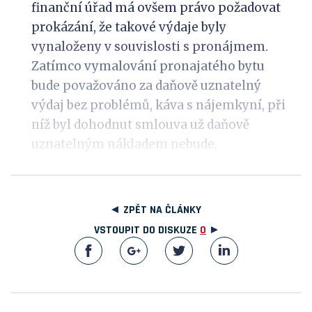
finanční úřad má ovšem právo požadovat
prokázání, že takové výdaje byly
vynaloženy v souvislosti s pronájmem.
Zatímco vymalování pronajatého bytu
bude považováno za daňově uznatelný
výdaj bez problémů, káva s nájemkyní, při
níž byl dohodnut smlouva už daňově
uznatelným nákladem nebude.
ZPĚT NA ČLÁNKY
VSTOUPIT DO DISKUZE
0