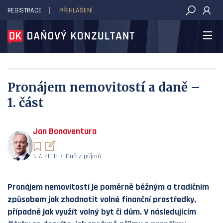
REGISTRACE
PŘIHLÁŠENÍ
DAŇOVÝ KONZULTANT
Pronájem nemovitostí a daně –
1. část
Jan Bonaventura
1. 7. 2018
Daň z příjmů
Pronájem nemovitostí je poměrně běžným a tradičním
způsobem jak zhodnotit volné finanční prostředky,
případně jak využít volný byt či dům. V následujícím