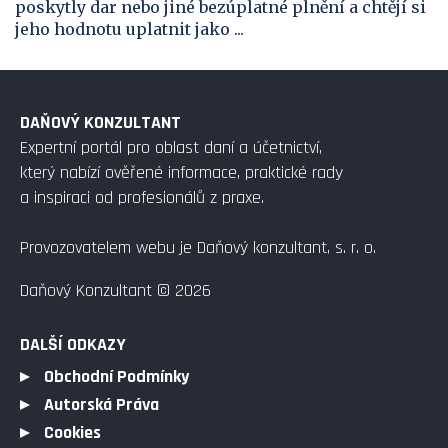
poskytly dar nebo jiné bezúplatné plnění a chtějí si
jeho hodnotu uplatnit jako ...
DAŇOVÝ KONZULTANT
Expertní portál pro oblast daní a účetnictví,
který nabízí ověřené informace, praktické rady
a inspiraci od profesionálů z praxe.
Provozovatelem webu je Daňový konzultant, s. r. o.
Daňový Konzultant © 2026
DALŠÍ ODKAZY
Obchodní Podmínky
Autorská Práva
Cookies