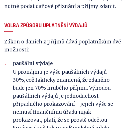
nutné podat daňové přiznání a příjmy zdanit.
VOLBA ZPŮSOBU UPLATNĚNÍ VÝDAJŮ
Zákon o daních z příjmů dává poplatníkům dvě
možnosti:
paušální výdaje
U pronájmu je výše paušálních výdajů
30%, což fakticky znamená, že zdaněno
bude jen 70% hrubého příjmu. Výhodou
paušálních výdajů je jednoduchost
případného prokazování - jejich výše se
nemusí finančnímu úřadu nijak
prokazovat, platí, že se prostě odečtou.
Správce daně tak pravděpodobně nikdy