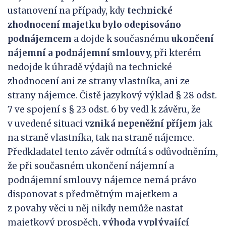
ustanovení na případy, kdy
technické
zhodnocení majetku bylo odepisováno
podnájemcem
a dojde k současnému
ukončení
nájemní a podnájemní smlouvy,
při kterém
nedojde k úhradě výdajů na technické
zhodnocení ani ze strany vlastníka, ani ze
strany nájemce. Čistě jazykový výklad § 28 odst.
7 ve spojení s § 23 odst. 6 by vedl k závěru, že
v uvedené situaci
vzniká
nepeněžní příjem
jak
na straně vlastníka, tak na straně nájemce.
Předkladatel tento závěr odmítá s odůvodněním,
že při současném ukončení nájemní a
podnájemní smlouvy nájemce nemá právo
disponovat s předmětným majetkem a
z povahy věci u něj nikdy nemůže nastat
majetkový prospěch,
výhoda vyplývající