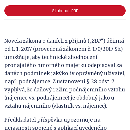
Stáhnout PDF
Novela zákona o daních z příjmů („
ZDP
“) účinná
od 1. 1. 2017 (provedená zákonem č. 170/2017 Sb.)
umožňuje, aby technické zhodnocení
pronajatého hmotného majetku odepisoval za
daných podmínek jakýkoliv oprávněný uživatel,
např. podnájemce. Z ustanovení § 28 odst. 7
vyplývá, že daňový režim podnájemního vztahu
(nájemce vs. podnájemce) je obdobný jako u
vztahu nájemního (vlastník vs. nájemce).
Předkladatel příspěvku upozorňuje na
nejasnosti spojené s aplikací uvedeného