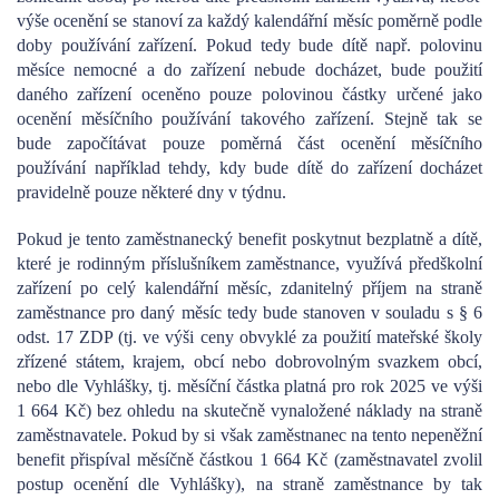
výše ocenění se stanoví za každý kalendářní měsíc poměrně podle
doby používání zařízení. Pokud tedy bude dítě např. polovinu
měsíce nemocné a do zařízení nebude docházet, bude použití
daného zařízení oceněno pouze polovinou částky určené jako
ocenění měsíčního používání takového zařízení. Stejně tak se
bude započítávat pouze poměrná část ocenění měsíčního
používání například tehdy, kdy bude dítě do zařízení docházet
pravidelně pouze některé dny v týdnu.
Pokud je tento zaměstnanecký benefit poskytnut bezplatně a dítě,
které je rodinným příslušníkem zaměstnance, využívá předškolní
zařízení po celý kalendářní měsíc, zdanitelný příjem na straně
zaměstnance pro daný měsíc tedy bude stanoven v souladu s § 6
odst. 17 ZDP (tj. ve výši ceny obvyklé za použití mateřské školy
zřízené státem, krajem, obcí nebo dobrovolným svazkem obcí,
nebo dle Vyhlášky, tj. měsíční částka platná pro rok 2025 ve výši
1 664 Kč) bez ohledu na skutečně vynaložené náklady na straně
zaměstnavatele. Pokud by si však zaměstnanec na tento nepeněžní
benefit přispíval měsíčně částkou 1 664 Kč (zaměstnavatel zvolil
postup ocenění dle Vyhlášky), na straně zaměstnance by tak