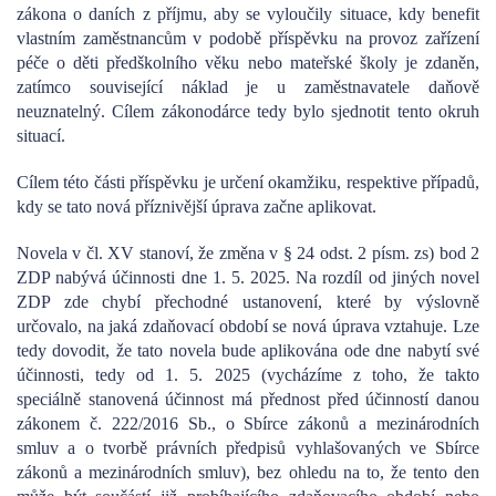
zákona o daních z příjmu, aby se vyloučily situace, kdy benefit
vlastním zaměstnancům v podobě příspěvku na provoz zařízení
péče o děti předškolního věku nebo mateřské školy je zdaněn,
zatímco související náklad je u zaměstnavatele daňově
neuznatelný. Cílem zákonodárce tedy bylo sjednotit tento okruh
situací.
Cílem této části příspěvku je určení okamžiku, respektive případů,
kdy se tato nová příznivější úprava začne aplikovat.
Novela v čl. XV stanoví, že změna v § 24 odst. 2 písm. zs) bod 2
ZDP nabývá účinnosti dne 1. 5. 2025. Na rozdíl od jiných novel
ZDP zde chybí přechodné ustanovení, které by výslovně
určovalo, na jaká zdaňovací období se nová úprava vztahuje. Lze
tedy dovodit, že tato novela bude aplikována ode dne nabytí své
účinnosti, tedy od 1. 5. 2025 (vycházíme z toho, že takto
speciálně stanovená účinnost má přednost před účinností danou
zákonem č. 222/2016 Sb., o Sbírce zákonů a mezinárodních
smluv a o tvorbě právních předpisů vyhlašovaných ve Sbírce
zákonů a mezinárodních smluv), bez ohledu na to, že tento den