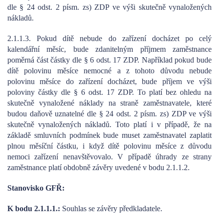
dle § 24 odst. 2 písm. zs) ZDP ve výši skutečně vynaložených
nákladů.
2.1.1.3. Pokud dítě nebude do zařízení docházet po celý
kalendářní měsíc, bude zdanitelným příjmem zaměstnance
poměrná část částky dle § 6 odst. 17 ZDP. Například pokud bude
dítě polovinu měsíce nemocné a z tohoto důvodu nebude
polovinu měsíce do zařízení docházet, bude příjem ve výši
poloviny částky dle § 6 odst. 17 ZDP. To platí bez ohledu na
skutečně vynaložené náklady na straně zaměstnavatele, které
budou daňově uznatelné dle § 24 odst. 2 písm. zs) ZDP ve výši
skutečně vynaložených nákladů. Toto platí i v případě, že na
základě smluvních podmínek bude muset zaměstnavatel zaplatit
plnou měsíční částku, i když dítě polovinu měsíce z důvodu
nemoci zařízení nenavštěvovalo. V případě úhrady ze strany
zaměstnance platí obdobně závěry uvedené v bodu 2.1.1.2.
Stanovisko GFŘ:
K bodu 2.1.1.1.:
Souhlas se závěry předkladatele.