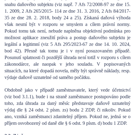
snahu daňového subjektu (viz např. 7 Afs 72/2008-97 ze dne 15.
1. 2009, 2 Afs 265/2015- 114 ze dne 31. 3. 2016, 2 Afs 84/2017-
35 ze dne 28. 2. 2018, body 24 a 25). Získaná daňová výhoda
však nesmí být v rozporu se smyslem a cílem právní normy.
Pokud tomu tak není, nebude naplněna objektivní podmínka pro
možnost aplikace zneužití práva a postup daňového subjektu je
legální a legitimní (viz 5 Afs 295/2023-67 ze dne 14. 10. 2024,
bod 42). Přesně tak tomu je i v nyní posuzovaném případě.
Posunutí splatnosti či pozdější úhrada není totiž v rozporu s cílem
zákonodárce, ale naopak v jeho souladu. V popisovaných
situacích, na které dopadá novela, měly být správně náklady, resp.
výdaje daňově uznatelné od samého počátku.
Obdobně jako v případě zaměstnavatele, který vede účetnictví
(viz bod 3.1.1), bude i na straně zaměstnance postupováno podle
toho, zda úhrada za daný měsíc představuje daňově uznatelný
výdaj dle § 24 odst. 2 písm. zs) bodu 2 ZDP, či nikoliv. Pokud
ano, vzniká zaměstnanci zdanitelný příjem. Pokud ne, jedná se o
příjem osvobozený od daně dle § 6 odst. 9 písm. d) bodu 1 ZDP.