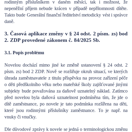
rodinným příslušníkem v daném měsíci, tak i možnost, že
nepeněžní příjem nebude krácen v případě nepřítomnosti dítěte.
Takto bude Generální finanční ředitelství metodicky vést i správce
daně.
3. Časová aplikace změny v § 24 odst. 2 písm. zs) bod
2. ZDP provedené zákonem č. 84/2025 Sb.
3.1. Popis problému
Novelou dochází mimo jiné ke změně ustanovení § 24 odst. 2
písm. zs) bod 2 ZDP. Nově se rozšiřuje okruh situací, ve kterých
úhrada zaměstnavatele z titulu příspěvku na provoz zařízení péče
o děti předškolního věku nebo mateřské školy zajišťované jinými
subjekty bude považována za daňově uznatelný náklad. Zatímco
před novelou byla daňová uznatelnost podmíněna tím, že jde o
dítě zaměstnance, po novele je tato podmínka rozšířena na děti,
které jsou rodinnými příslušníky zaměstnance. To je např. na
vnuky či vnučky.
Dle důvodové zprávy k novele se jedná o terminologickou změnu