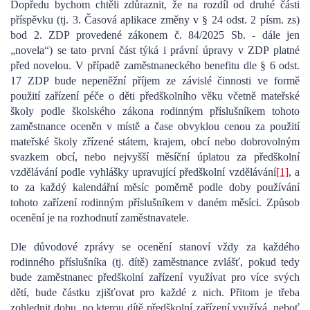
Dopředu bychom chtěli zdůraznit, že na rozdíl od druhé části
příspěvku (tj. 3. Časová aplikace změny v § 24 odst. 2 písm. zs)
bod 2. ZDP provedené zákonem č. 84/2025 Sb. - dále jen
„novela“) se tato první část týká i právní úpravy v ZDP platné
před novelou. V případě zaměstnaneckého benefitu dle § 6 odst.
17 ZDP bude nepeněžní příjem ze závislé činnosti ve formě
použití zařízení péče o děti předškolního věku včetně mateřské
školy podle školského zákona rodinným příslušníkem tohoto
zaměstnance oceněn v místě a čase obvyklou cenou za použití
mateřské školy zřízené státem, krajem, obcí nebo dobrovolným
svazkem obcí, nebo nejvyšší měsíční úplatou za předškolní
vzdělávání podle vyhlášky upravující předškolní vzdělávání
[1]
, a
to za každý kalendářní měsíc poměrně podle doby používání
tohoto zařízení rodinným příslušníkem v daném měsíci. Způsob
ocenění je na rozhodnutí zaměstnavatele.
Dle důvodové zprávy se ocenění stanoví vždy za každého
rodinného příslušníka (tj. dítě) zaměstnance zvlášť, pokud tedy
bude zaměstnanec předškolní zařízení využívat pro více svých
dětí, bude částku zjišťovat pro každé z nich. Přitom je třeba
zohlednit dobu, po kterou dítě předškolní zařízení využívá, neboť