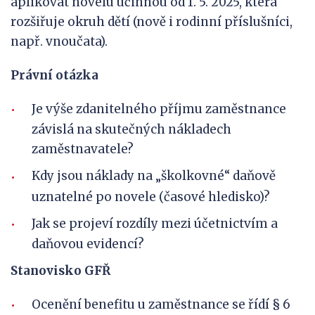
aplikovat novelu účinnou od 1. 5. 2025, která
rozšiřuje okruh dětí (nově i rodinní příslušníci,
např. vnoučata).
Právní otázka
Je výše zdanitelného příjmu zaměstnance
závislá na skutečných nákladech
zaměstnavatele?
Kdy jsou náklady na „školkovné“ daňově
uznatelné po novele (časové hledisko)?
Jak se projeví rozdíly mezi účetnictvím a
daňovou evidencí?
Stanovisko GFŘ
Ocenění benefitu u zaměstnance se řídí § 6