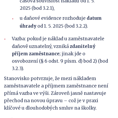
časová souvislost nákladů od 1. 5.
2025 (bod 3.2.1),
u daňové evidence rozhoduje
datum
úhrady
od 1. 5. 2025 (bod 3.2.2).
Vazba: pokud je náklad u zaměstnavatele
daňově uznatelný, vzniká
zdanitelný
příjem zaměstnance
; jinak jde o
osvobození (§ 6 odst. 9 písm. d) bod 2) (bod
3.2.3).
Stanovisko potvrzuje, že mezi nákladem
zaměstnavatele a příjmem zaměstnance není
přímá vazba ve výši. Zároveň jasně nastavuje
přechod na novou úpravu – což je v praxi
klíčové u dlouhodobých smluv na školky.