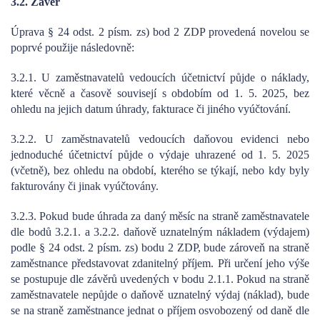
3.2. Závěr
Úprava § 24 odst. 2 písm. zs) bod 2 ZDP provedená novelou se
poprvé použije následovně:
3.2.1. U zaměstnavatelů vedoucích účetnictví půjde o náklady,
které věcně a časově souvisejí s obdobím od 1. 5. 2025, bez
ohledu na jejich datum úhrady, fakturace či jiného vyúčtování.
3.2.2. U zaměstnavatelů vedoucích daňovou evidenci nebo
jednoduché účetnictví půjde o výdaje uhrazené od 1. 5. 2025
(včetně), bez ohledu na období, kterého se týkají, nebo kdy byly
fakturovány či jinak vyúčtovány.
3.2.3. Pokud bude úhrada za daný měsíc na straně zaměstnavatele
dle bodů 3.2.1. a 3.2.2. daňově uznatelným nákladem (výdajem)
podle § 24 odst. 2 písm. zs) bodu 2 ZDP, bude zároveň na straně
zaměstnance představovat zdanitelný příjem. Při určení jeho výše
se postupuje dle závěrů uvedených v bodu 2.1.1. Pokud na straně
zaměstnavatele nepůjde o daňově uznatelný výdaj (náklad), bude
se na straně zaměstnance jednat o příjem osvobozený od daně dle