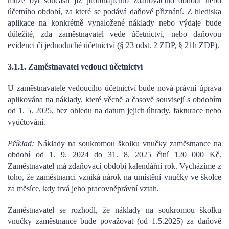
může být součástí již probíhajícího zdaňovacího období nebo
účetního období, za které se podává daňové přiznání. Z hlediska
aplikace na konkrétně vynaložené náklady nebo výdaje bude
důležité, zda zaměstnavatel vede účetnictví, nebo daňovou
evidenci či jednoduché účetnictví (§ 23 odst. 2 ZDP, § 21h ZDP).
3.1.1. Zaměstnavatel vedoucí účetnictví
U zaměstnavatele vedoucího účetnictví bude nová právní úprava
aplikována na náklady, které věcně a časově souvisejí s obdobím
od 1. 5. 2025, bez ohledu na datum jejich úhrady, fakturace nebo
vyúčtování.
Příklad:
Náklady na soukromou školku vnučky zaměstnance na
období od 1. 9. 2024 do 31. 8. 2025 činí 120 000 Kč.
Zaměstnavatel má zdaňovací období kalendářní rok. Vycházíme z
toho, že zaměstnanci vzniká nárok na umístění vnučky ve školce
za měsíce, kdy trvá jeho pracovněprávní vztah.
Zaměstnavatel se rozhodl, že náklady na soukromou školku
vnučky zaměstnance bude považovat (od 1.5.2025) za daňově