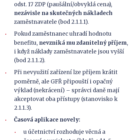
odst. 17 ZDP (paušální/obvyklá cena),
nezávisle na skutečných nákladech
zaměstnavatele (bod 2.1.1.1).
Pokud zaměstnanec uhradí hodnotu
benefitu,
nevzniká mu zdanitelný příjem
,
i když náklady zaměstnavatele jsou vyšší
(bod 2.1.1.2).
Při nevyužití zařízení lze příjem krátit
poměrně, ale GFŘ připouští i opačný
výklad (nekrácení) – správci daně mají
akceptovat oba přístupy (stanovisko k
2.1.1.3).
Časová aplikace novely:
u účetnictví rozhoduje věcná a