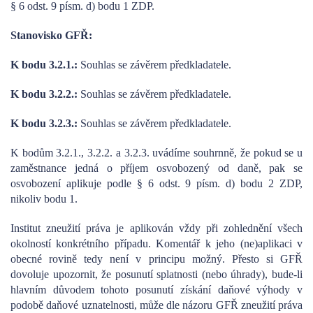
§ 6 odst. 9 písm. d) bodu 1 ZDP.
Stanovisko GFŘ:
K bodu 3.2.1.:
Souhlas se závěrem předkladatele.
K bodu 3.2.2.:
Souhlas se závěrem předkladatele.
K bodu 3.2.3.:
Souhlas se závěrem předkladatele.
K bodům 3.2.1., 3.2.2. a 3.2.3. uvádíme souhrnně, že pokud se u
zaměstnance jedná o příjem osvobozený od daně, pak se
osvobození aplikuje podle § 6 odst. 9 písm. d) bodu 2 ZDP,
nikoliv bodu 1.
Institut zneužití práva je aplikován vždy při zohlednění všech
okolností konkrétního případu. Komentář k jeho (ne)aplikaci v
obecné rovině tedy není v principu možný. Přesto si GFŘ
dovoluje upozornit, že posunutí splatnosti (nebo úhrady), bude-li
hlavním důvodem tohoto posunutí získání daňové výhody v
podobě daňové uznatelnosti, může dle názoru GFŘ zneužití práva