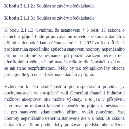
K bodu 2.1.1.2.:
Souhlas se závěry předkladatele.
K bodu 2.1.1.3.:
Souhlas se závěry předkladatele.
K bodu 2.1.1.3. uvádíme, že ustanovení § 6 odst. 18 zákona o
daních z příjmů bude připravovanou novelou zákona o daních z
příjmů s předpokládanou účinností od 1. 1. 2027 zrušeno. Řešená
problematika speciálního způsobu stanovení hodnoty nepeněžního
příjmu na straně zaměstnance při použití zařízení péče o děti
předškolního věku, včetně mateřské školy dle školského zákona,
se tak stane bezpředmětnou. Měly by tak být aplikovány obecné
principy dle § 6 odst. 3 zákona o daních z příjmů.
Vzhledem k této skutečnosti a při respektování pravidla „v
pochybnostech ve prospěch“ volí Generální finanční ředitelství
možnost akceptovat oba možné výklady, a to jak v příspěvku
navrhovanou možnost krácení nepeněžního příjmu zaměstnance,
tj. pro stanovení zdanitelného příjmu využít poměrnou část
hodnoty nepeněžního benefitu stanovené dle § 6 odst. 18 zákona
o daních z příjmů podle doby používání předškolního zařízení