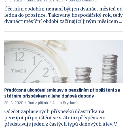
21. 6. 2020
Daň z příjmů, účetnictví
Jan Bonaventura
Účetním obdobím nemusí být jen dvanáct měsíců od
ledna do prosince. Takzvaný hospodářský rok, tedy
dvanáctiměsíční období začínající jiným měsícem ...
Předčasné ukončení smlouvy o penzijním připojištění se
státním příspěvkem a jeho daňové dopady
26. 6. 2020
Daň z příjmů
Aneta Brychová
Odečet zaplacených příspěvků účastníka na
penzijní připojištění se státním příspěvkem
představuje jeden z častých typů daňových úlev. V