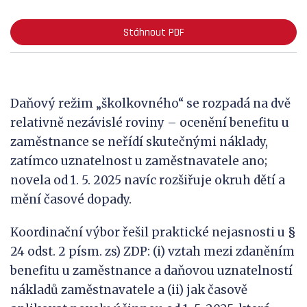
Stáhnout PDF
Daňový režim „školkovného“ se rozpadá na dvě
relativně nezávislé roviny – ocenění benefitu u
zaměstnance se neřídí skutečnými náklady,
zatímco uznatelnost u zaměstnavatele ano;
novela od 1. 5. 2025 navíc rozšiřuje okruh dětí a
mění časové dopady.
Koordinační výbor řešil praktické nejasnosti u §
24 odst. 2 písm. zs) ZDP: (i) vztah mezi zdaněním
benefitu u zaměstnance a daňovou uznatelností
nákladů zaměstnavatele a (ii) jak časově