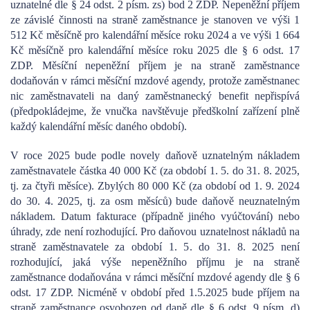
uznatelné dle § 24 odst. 2 písm. zs) bod 2 ZDP. Nepeněžní příjem
ze závislé činnosti na straně zaměstnance je stanoven ve výši 1
512 Kč měsíčně pro kalendářní měsíce roku 2024 a ve výši 1 664
Kč měsíčně pro kalendářní měsíce roku 2025 dle § 6 odst. 17
ZDP. Měsíční nepeněžní příjem je na straně zaměstnance
dodaňován v rámci měsíční mzdové agendy, protože zaměstnanec
nic zaměstnavateli na daný zaměstnanecký benefit nepřispívá
(předpokládejme, že vnučka navštěvuje předškolní zařízení plně
každý kalendářní měsíc daného období).
V roce 2025 bude podle novely daňově uznatelným nákladem
zaměstnavatele částka 40 000 Kč (za období 1. 5. do 31. 8. 2025,
tj. za čtyři měsíce). Zbylých 80 000 Kč (za období od 1. 9. 2024
do 30. 4. 2025, tj. za osm měsíců) bude daňově neuznatelným
nákladem. Datum fakturace (případně jiného vyúčtování) nebo
úhrady, zde není rozhodující. Pro daňovou uznatelnost nákladů na
straně zaměstnavatele za období 1. 5. do 31. 8. 2025 není
rozhodující, jaká výše nepeněžního příjmu je na straně
zaměstnance dodaňována v rámci měsíční mzdové agendy dle § 6
odst. 17 ZDP. Nicméně v období před 1.5.2025 bude příjem na
straně zaměstnance osvobozen od daně dle § 6 odst. 9 písm. d)