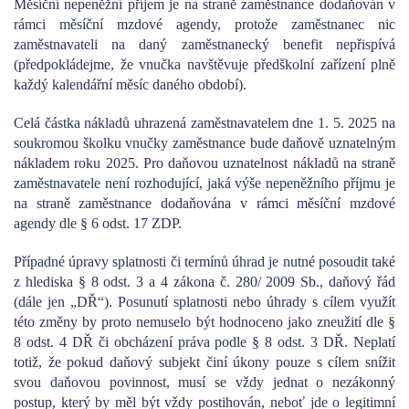
Měsíční nepeněžní příjem je na straně zaměstnance dodaňován v
rámci měsíční mzdové agendy, protože zaměstnanec nic
zaměstnavateli na daný zaměstnanecký benefit nepřispívá
(předpokládejme, že vnučka navštěvuje předškolní zařízení plně
každý kalendářní měsíc daného období).
Celá částka nákladů uhrazená zaměstnavatelem dne 1. 5. 2025 na
soukromou školku vnučky zaměstnance bude daňově uznatelným
nákladem roku 2025. Pro daňovou uznatelnost nákladů na straně
zaměstnavatele není rozhodující, jaká výše nepeněžního příjmu je
na straně zaměstnance dodaňována v rámci měsíční mzdové
agendy dle § 6 odst. 17 ZDP.
Případné úpravy splatnosti či termínů úhrad je nutné posoudit také
z hlediska § 8 odst. 3 a 4 zákona č. 280/ 2009 Sb., daňový řád
(dále jen „DŘ“). Posunutí splatnosti nebo úhrady s cílem využít
této změny by proto nemuselo být hodnoceno jako zneužití dle §
8 odst. 4 DŘ či obcházení práva podle § 8 odst. 3 DŘ. Neplatí
totiž, že pokud daňový subjekt činí úkony pouze s cílem snížit
svou daňovou povinnost, musí se vždy jednat o nezákonný
postup, který by měl být vždy postihován, neboť jde o legitimní