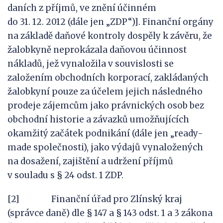
daních z příjmů, ve znění účinném
do 31. 12. 2012 (dále jen „ZDP“)]. Finanční orgány
na základě daňové kontroly dospěly k závěru, že
žalobkyně neprokázala daňovou účinnost
nákladů, jež vynaložila v souvislosti se
založením obchodních korporací, zakládaných
žalobkyní pouze za účelem jejich následného
prodeje zájemcům jako právnických osob bez
obchodní historie a závazků umožňujících
okamžitý začátek podnikání (dále jen „ready-
made společnosti), jako výdajů vynaložených
na dosažení, zajištění a udržení příjmů
v souladu s § 24 odst. 1 ZDP.
[2] Finanční úřad pro Zlínský kraj
(správce daně) dle § 147 a § 143 odst. 1 a 3 zákona