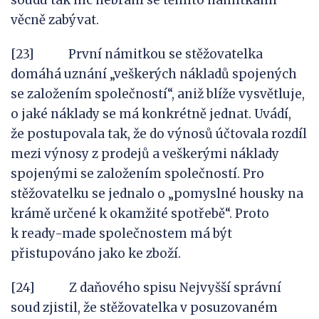
soudu tak nic nebrání se těmito námitkami
věcně zabývat.
[23] První námitkou se stěžovatelka
domáhá uznání „veškerých nákladů spojených
se založením společností“, aniž blíže vysvětluje,
o jaké náklady se má konkrétně jednat. Uvádí,
že postupovala tak, že do výnosů účtovala rozdíl
mezi výnosy z prodejů a veškerými náklady
spojenými se založením společností. Pro
stěžovatelku se jednalo o „pomyslné housky na
krámě určené k okamžité spotřebě“. Proto
k ready-made společnostem má být
přistupováno jako ke zboží.
[24] Z daňového spisu Nejvyšší správní
soud zjistil, že stěžovatelka v posuzovaném