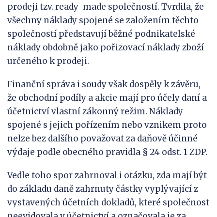
prodeji tzv. ready-made společností. Tvrdila, že
všechny náklady spojené se založením těchto
společností představují běžné podnikatelské
náklady obdobně jako pořizovací náklady zboží
určeného k prodeji.
Finanční správa i soudy však dospěly k závěru,
že obchodní podíly a akcie mají pro účely daní a
účetnictví vlastní zákonný režim. Náklady
spojené s jejich pořízením nebo vznikem proto
nelze bez dalšího považovat za daňově účinné
výdaje podle obecného pravidla § 24 odst. 1 ZDP.
Vedle toho spor zahrnoval i otázku, zda mají být
do základu daně zahrnuty částky vyplývající z
vystavených účetních dokladů, které společnost
neevidovala v účetnictví a označovala je za