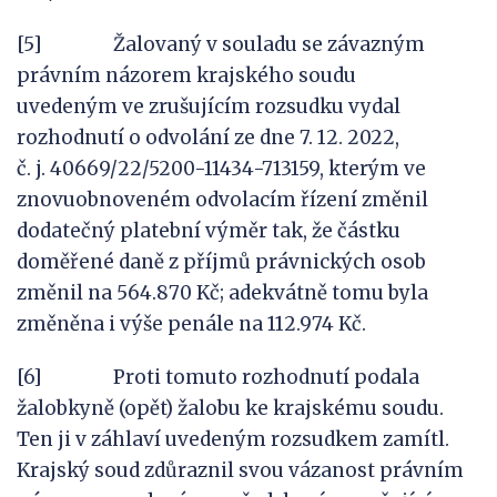
[5] Žalovaný v souladu se závazným
právním názorem krajského soudu
uvedeným ve zrušujícím rozsudku vydal
rozhodnutí o odvolání ze dne 7. 12. 2022,
č. j. 40669/22/5200-11434-713159, kterým ve
znovuobnoveném odvolacím řízení změnil
dodatečný platební výměr tak, že částku
doměřené daně z příjmů právnických osob
změnil na 564.870 Kč; adekvátně tomu byla
změněna i výše penále na 112.974 Kč.
[6] Proti tomuto rozhodnutí podala
žalobkyně (opět) žalobu ke krajskému soudu.
Ten ji v záhlaví uvedeným rozsudkem zamítl.
Krajský soud zdůraznil svou vázanost právním