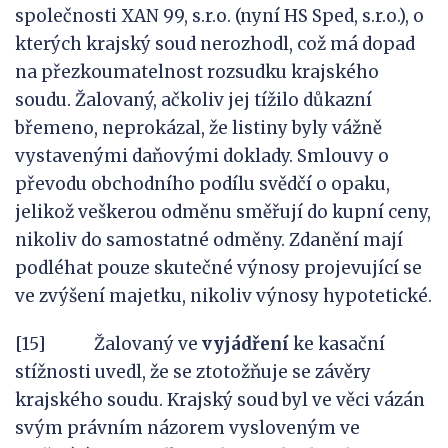
společnosti XAN 99, s.r.o. (nyní HS Sped, s.r.o.), o
kterých krajský soud nerozhodl, což má dopad
na přezkoumatelnost rozsudku krajského
soudu. Žalovaný, ačkoliv jej tížilo důkazní
břemeno, neprokázal, že listiny byly vážně
vystavenými daňovými doklady. Smlouvy o
převodu obchodního podílu svědčí o opaku,
jelikož veškerou odměnu směřují do kupní ceny,
nikoliv do samostatné odměny. Zdanění mají
podléhat pouze skutečné výnosy projevující se
ve zvýšení majetku, nikoliv výnosy hypotetické.
[15] Žalovaný ve
vyjádření
ke kasační
stížnosti uvedl, že se ztotožňuje se závěry
krajského soudu. Krajský soud byl ve věci vázán
svým právním názorem vysloveným ve