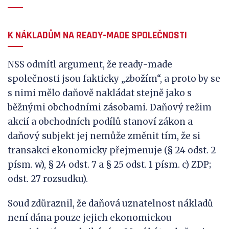
K NÁKLADŮM NA READY-MADE SPOLEČNOSTI
NSS odmítl argument, že ready-made
společnosti jsou fakticky „zbožím“, a proto by se
s nimi mělo daňově nakládat stejně jako s
běžnými obchodními zásobami. Daňový režim
akcií a obchodních podílů stanoví zákon a
daňový subjekt jej nemůže změnit tím, že si
transakci ekonomicky přejmenuje (§ 24 odst. 2
písm. w), § 24 odst. 7 a § 25 odst. 1 písm. c) ZDP;
odst. 27 rozsudku).
Soud zdůraznil, že daňová uznatelnost nákladů
není dána pouze jejich ekonomickou