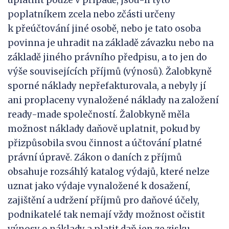
uplatnit pouze v případě, jsou-li tyto
poplatníkem zcela nebo zčásti určeny
k přeúčtování jiné osobě, nebo je tato osoba
povinna je uhradit na základě závazku nebo na
základě jiného právního předpisu, a to jen do
výše souvisejících příjmů (výnosů). Žalobkyně
sporné náklady nepřefakturovala, a nebyly jí
ani proplaceny vynaložené náklady na založení
ready-made společností. Žalobkyně měla
možnost náklady daňově uplatnit, pokud by
přizpůsobila svou činnost a účtování platné
právní úpravě. Zákon o daních z příjmů
obsahuje rozsáhlý katalog výdajů, které nelze
uznat jako výdaje vynaložené k dosažení,
zajištění a udržení příjmů pro daňové účely,
podnikatelé tak nemají vždy možnost očistit