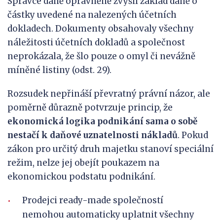
Správce daně oprávněně zvýšil základ daně o
částky uvedené na nalezených účetních
dokladech. Dokumenty obsahovaly všechny
náležitosti účetních dokladů a společnost
neprokázala, že šlo pouze o omyl či nevážně
míněné listiny (odst. 29).
Rozsudek nepřináší převratný právní názor, ale
poměrně důrazně potvrzuje princip, že
ekonomická logika podnikání sama o sobě
nestačí k daňové uznatelnosti nákladů
. Pokud
zákon pro určitý druh majetku stanoví speciální
režim, nelze jej obejít poukazem na
ekonomickou podstatu podnikání.
Prodejci ready-made společností
nemohou automaticky uplatnit všechny