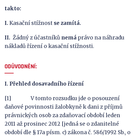
t
a
kt
o
:
I.
Kasační stížnost
se
zamítá
.
II.
Žádný z účastníků
nemá
právo na náhradu
nákladů řízení o kasační stížnosti.
O
DŮV
O
DNĚNÍ:
I. Přehled dosavadního řízení
[1] V tomto rozsudku jde o posouzení
daňové povinnosti žalobkyně k dani z příjmů
právnických osob za zdaňovací období leden
2011 až prosinec 2012 [jedná se o zdanitelné
období dle § 17a písm. c) zákona č. 586/1992 Sb., o