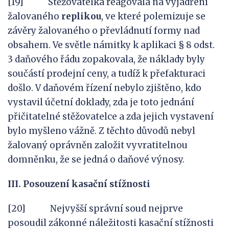
[19] Stěžovatelka reagovala na vyjádření
žalovaného
replikou
, ve které polemizuje se
závěry žalovaného o převládnutí formy nad
obsahem. Ve světle námitky k aplikaci § 8 odst.
3 daňového řádu zopakovala, že náklady byly
součástí prodejní ceny, a tudíž k přefakturaci
došlo. V daňovém řízení nebylo zjištěno, kdo
vystavil účetní doklady, zda je toto jednání
přičitatelné stěžovatelce a zda jejich vystavení
bylo myšleno vážně. Z těchto důvodů nebyl
žalovaný oprávněn založit vyvratitelnou
domněnku, že se jedná o daňové výnosy.
III. Posouzení kasační stížnosti
[20] Nejvyšší správní soud nejprve
posoudil zákonné náležitosti kasační stížnosti