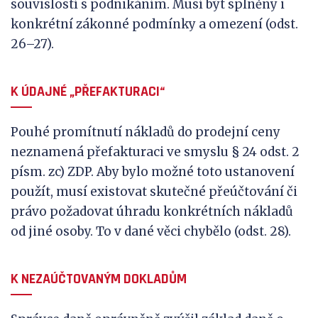
souvislostí s podnikáním. Musí být splněny i
konkrétní zákonné podmínky a omezení (odst.
26–27).
K ÚDAJNÉ „PŘEFAKTURACI“
Pouhé promítnutí nákladů do prodejní ceny
neznamená přefakturaci ve smyslu § 24 odst. 2
písm. zc) ZDP. Aby bylo možné toto ustanovení
použít, musí existovat skutečné přeúčtování či
právo požadovat úhradu konkrétních nákladů
od jiné osoby. To v dané věci chybělo (odst. 28).
K NEZAÚČTOVANÝM DOKLADŮM