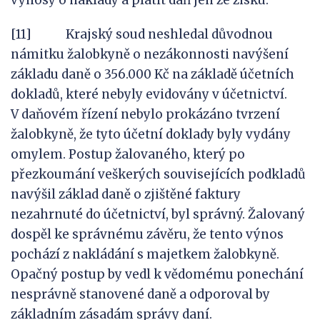
výnosy o náklady a platit daň jen ze zisku.
[11] Krajský soud neshledal důvodnou
námitku žalobkyně o nezákonnosti navýšení
základu daně o 356.000 Kč na základě účetních
dokladů, které nebyly evidovány v účetnictví.
V daňovém řízení nebylo prokázáno tvrzení
žalobkyně, že tyto účetní doklady byly vydány
omylem. Postup žalovaného, který po
přezkoumání veškerých souvisejících podkladů
navýšil základ daně o zjištěné faktury
nezahrnuté do účetnictví, byl správný. Žalovaný
dospěl ke správnému závěru, že tento výnos
pochází z nakládání s majetkem žalobkyně.
Opačný postup by vedl k vědomému ponechání
nesprávně stanovené daně a odporoval by
základním zásadám správy daní.