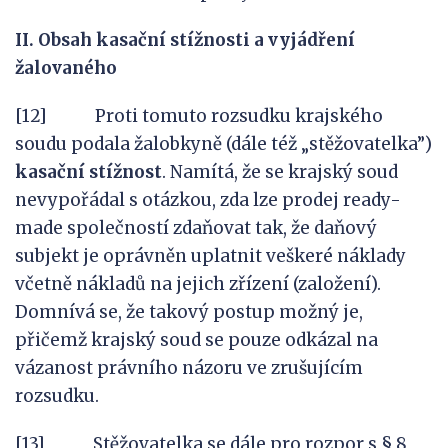
II. Obsah kasační stížnosti
a
vyjádření
žalovaného
[12] Proti tomuto rozsudku krajského
soudu podala žalobkyně (dále též „stěžovatelka”)
kasační stížnost
. Namítá, že se krajský soud
nevypořádal s otázkou, zda lze prodej ready-
made společností zdaňovat tak, že daňový
subjekt je oprávněn uplatnit veškeré náklady
včetně nákladů na jejich zřízení (založení).
Domnívá se, že takový postup možný je,
přičemž krajský soud se pouze odkázal na
vázanost právního názoru ve zrušujícím
rozsudku.
[13] Stěžovatelka se dále pro rozpor s § 8