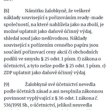
[8] Námitku žalobkyně, že veškeré
náklady související s pořizováním ready-made
společností, na které nahlížela jako na zboží, je
možné uplatnit jako daňově účinný výdaj,
shledal soud jako nedůvodnou. Náklady
související s pořízením cenného papíru jsou
součástí pořizovací ceny akcií či obchodních
podílů ve smyslu § 25 odst. 1 písm. f) zákona o
účetnictví, a tyto nelze podle § 25 odst. 1 písm. c)
ZDP uplatnit jako daňově účinný výdaj.
[9] Žalobkyně své účetnictví nevedla
podle účetních zásad a ani nesplnila zákonnou
povinnost vyplývající z § 36 odst. 1 zákona č.
536/1991 Sb., o účetnictví, jelikož neuvedla