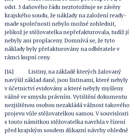
odst. 3 daňového řádu neztotožňuje se závěry
krajského soudu, že náklady na založení ready-
made společnosti nebylo možné zohlednit,
jelikož je stěžovatelka nepřefakturovala, tudíž jí
nebyly ani proplaceny. Domnívá se, že tyto
náklady byly přefakturovány na odběratele v
rámci kupní ceny.
[14] Listiny, na základě kterých žalovaný
navýšil základ daně, jsou listinami, které nebyly
v účetnictví evidovány a které nebyly myšleny
vážně ve smyslu právním. Vytištění dokumentu
nezjištěnou osobou nezakládá vážnost takového
projevu vůle stěžovatelkou samou. V souvislosti
s touto námitkou stěžovatelka navrhla v řízení
před krajským soudem důkazní návrhy ohledně