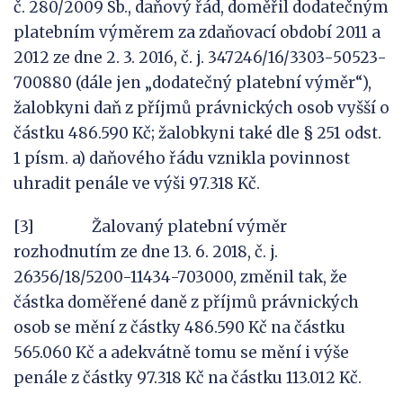
č. 280/2009 Sb., daňový řád, doměřil dodatečným
platebním výměrem za zdaňovací období 2011 a
2012 ze dne 2. 3. 2016, č. j. 347246/16/3303-50523-
700880 (dále jen „dodatečný platební výměr“),
žalobkyni daň z příjmů právnických osob vyšší o
částku 486.590 Kč; žalobkyni také dle § 251 odst.
1 písm. a) daňového řádu vznikla povinnost
uhradit penále ve výši 97.318 Kč.
[3] Žalovaný platební výměr
rozhodnutím ze dne 13. 6. 2018, č. j.
26356/18/5200-11434-703000, změnil tak, že
částka doměřené daně z příjmů právnických
osob se mění z částky 486.590 Kč na částku
565.060 Kč a adekvátně tomu se mění i výše
penále z částky 97.318 Kč na částku 113.012 Kč.