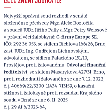
CELÉ ZNĚNÍ JUDIKÁTU:
Nejvyšší správní soud rozhodl v senátě
složeném z předsedy Mgr. Aleše Roztočila
a soudců JUDr. Jiřího Pally a Mgr. Petry Weissové
v právní věci žalobkyně:
C-firmy Europe SE
,
IČO: 292 36 053, se sídlem Bieblova 166/26, Brno,
zast. JUDr. Ing. Ondřejem Lichnovským,
advokátem, se sídlem Palackého 151/10,
Prostějov, proti žalovanému:
Odvolací finanční
ředitelství
, se sídlem Masarykova 427/31, Brno,
proti rozhodnutí žalovaného ze dne 7. 12. 2022,
č. j. 40669/22/5200-11434-713159, o kasační
stížnosti žalobkyně proti rozsudku Krajského
soudu v Brně ze dne 6. 11. 2025,
č. j. 29 Af 6/2023‑64,