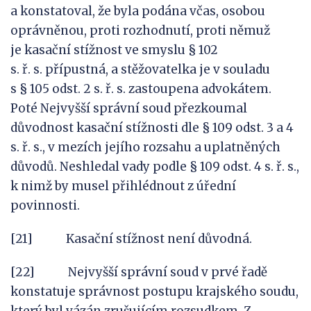
a konstatoval, že byla podána včas, osobou
oprávněnou, proti rozhodnutí, proti němuž
je kasační stížnost ve smyslu § 102
s. ř. s. přípustná, a stěžovatelka je v souladu
s § 105 odst. 2 s. ř. s. zastoupena advokátem.
Poté Nejvyšší správní soud přezkoumal
důvodnost kasační stížnosti dle § 109 odst. 3 a 4
s. ř. s., v mezích jejího rozsahu a uplatněných
důvodů. Neshledal vady podle § 109 odst. 4 s. ř. s.,
k nimž by musel přihlédnout z úřední
povinnosti.
[21] Kasační stížnost není důvodná.
[22] Nejvyšší správní soud v prvé řadě
konstatuje správnost postupu krajského soudu,