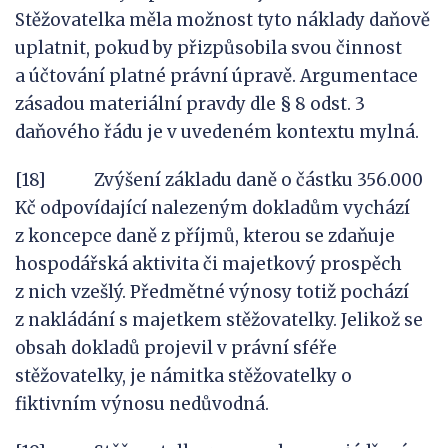
Stěžovatelka měla možnost tyto náklady daňově
uplatnit, pokud by přizpůsobila svou činnost
a účtování platné právní úpravě. Argumentace
zásadou materiální pravdy dle § 8 odst. 3
daňového řádu je v uvedeném kontextu mylná.
[18] Zvýšení základu daně o částku 356.000
Kč odpovídající nalezeným dokladům vychází
z koncepce daně z příjmů, kterou se zdaňuje
hospodářská aktivita či majetkový prospěch
z nich vzešlý. Předmětné výnosy totiž pochází
z nakládání s majetkem stěžovatelky. Jelikož se
obsah dokladů projevil v právní sféře
stěžovatelky, je námitka stěžovatelky o
fiktivním výnosu nedůvodná.