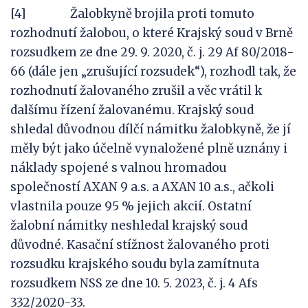
[4] Žalobkyně brojila proti tomuto
rozhodnutí žalobou, o které Krajský soud v Brně
rozsudkem ze dne 29. 9. 2020, č. j. 29 Af 80/2018-
66 (dále jen „zrušující rozsudek“), rozhodl tak, že
rozhodnutí žalovaného zrušil a věc vrátil k
dalšímu řízení žalovanému. Krajský soud
shledal důvodnou dílčí námitku žalobkyně, že jí
měly být jako účelně vynaložené plně uznány i
náklady spojené s valnou hromadou
společností AXAN 9 a.s. a AXAN 10 a.s., ačkoli
vlastnila pouze 95 % jejich akcií. Ostatní
žalobní námitky neshledal krajský soud
důvodné. Kasační stížnost žalovaného proti
rozsudku krajského soudu byla zamítnuta
rozsudkem NSS ze dne 10. 5. 2023, č. j. 4 Afs
332/2020-33.