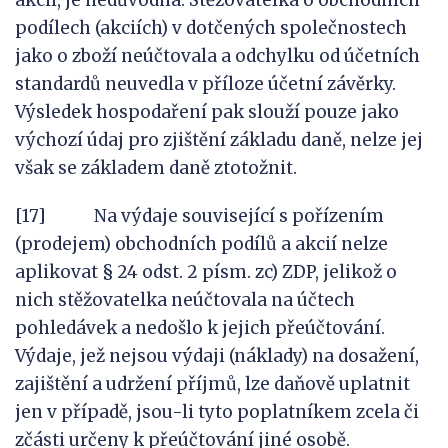
akcií, je nedůvodná. Stěžovatelka o obchodních
podílech (akciích) v dotčených společnostech
jako o zboží neúčtovala a odchylku od účetních
standardů neuvedla v příloze účetní závěrky.
Výsledek hospodaření pak slouží pouze jako
výchozí údaj pro zjištění základu daně, nelze jej
však se základem daně ztotožnit.
[17] Na výdaje související s pořízením
(prodejem) obchodních podílů a akcií nelze
aplikovat § 24 odst. 2 písm. zc) ZDP, jelikož o
nich stěžovatelka neúčtovala na účtech
pohledávek a nedošlo k jejich přeúčtování.
Výdaje, jež nejsou výdaji (náklady) na dosažení,
zajištění a udržení příjmů, lze daňově uplatnit
jen v případě, jsou-li tyto poplatníkem zcela či
zčásti určeny k přeúčtování jiné osobě.