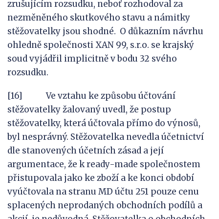
zrušujícím rozsudku, neboť rozhodoval za
nezměněného skutkového stavu a námitky
stěžovatelky jsou shodné. O důkazním návrhu
ohledně společnosti XAN 99, s.r.o. se krajský
soud vyjádřil implicitně v bodu 32 svého
rozsudku.
[16] Ve vztahu ke způsobu účtování
stěžovatelky žalovaný uvedl, že postup
stěžovatelky, která účtovala přímo do výnosů,
byl nesprávný. Stěžovatelka nevedla účetnictví
dle stanovených účetních zásad a její
argumentace, že k ready-made společnostem
přistupovala jako ke zboží a ke konci období
vyúčtovala na stranu MD účtu 251 pouze cenu
splacených neprodaných obchodních podílů a