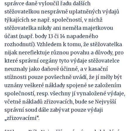
správce daně vyloučil řadu dalších
stěžovatelkou nesprávně uplatněných výdajů
týkajících se např. společností, v nichž
stěžovatelka nikdy ani neměla majetkovou
účast (např. body 13 či 14 napadeného
rozhodnutí). Vzhledem k tomu, že stěžovatelka
nijak nereflektuje různou povahu a důvody, pro
které správní orgány tyto výdaje stěžovatelce
neuznaly jako daňově účinné, a v kasační
stížnosti pouze povšechně uvádí, že jí měly být
uznány veškeré náklady spojené se založením
společností, resp. všechny jí vynaložené výdaje,
včetně nákladů zřizovacích, bude se Nejvyšší
správní soud dále zabývat pouze výdaji
„zřizovacími“.