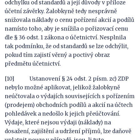
odchylku od standardů a její důvody v příloze
účetní závěrky. Žalobkyně tedy nesprávně
snižovala náklady o cenu pořízení akcií a podílů
namísto toho, aby je snížila o pořizovací cenu
dle § 36 odst. 1 zákona o účetnictví. Nesplnila
tak podmínku, že od standardů se lze odchýlit,
pokud tím zajistí věrný a poctivý obraz
předmětu účetnictví.
[10] Ustanovení § 24 odst. 2 písm. zc) ZDP
nebylo možné aplikovat, jelikož žalobkyně
neúčtovala o výdajích souvisejících s pořízením
(prodejem) obchodních podílů a akcií na účtech
pohledávek a nedošlo k jejich přeúčtování.
Výdaje, které nejsou výdaji (náklady) na
dosažení, zajištění a udržení příjmů, lze daňově