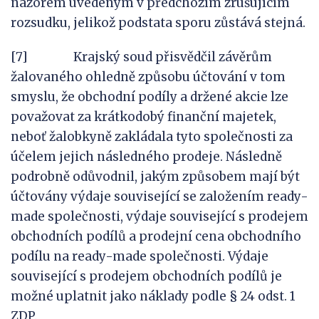
názorem uvedeným v předchozím zrušujícím
rozsudku, jelikož podstata sporu zůstává stejná.
[7] Krajský soud přisvědčil závěrům
žalovaného ohledně způsobu účtování v tom
smyslu, že obchodní podíly a držené akcie lze
považovat za krátkodobý finanční majetek,
neboť žalobkyně zakládala tyto společnosti za
účelem jejich následného prodeje. Následně
podrobně odůvodnil, jakým způsobem mají být
účtovány výdaje související se založením ready-
made společnosti, výdaje související s prodejem
obchodních podílů a prodejní cena obchodního
podílu na ready-made společnosti. Výdaje
související s prodejem obchodních podílů je
možné uplatnit jako náklady podle § 24 odst. 1
ZDP.