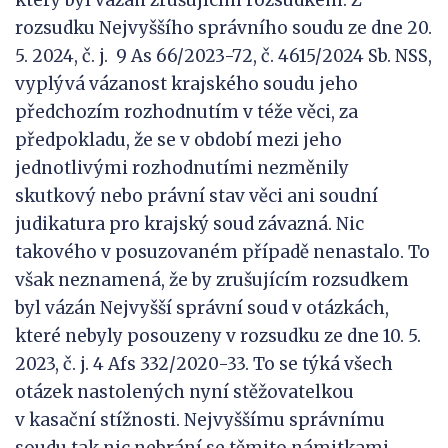
který byl vázán zrušujícím rozsudkem. Z
rozsudku Nejvyššího správního soudu ze dne 20.
5. 2024, č. j. 9 As 66/2023-72, č. 4615/2024 Sb. NSS,
vyplývá vázanost krajského soudu jeho
předchozím rozhodnutím v téže věci, za
předpokladu, že se v období mezi jeho
jednotlivými rozhodnutími nezměnily
skutkový nebo právní stav věci ani soudní
judikatura pro krajský soud závazná. Nic
takového v posuzovaném případě nenastalo. To
však neznamená, že by zrušujícím rozsudkem
byl vázán Nejvyšší správní soud v otázkách,
které nebyly posouzeny v rozsudku ze dne 10. 5.
2023, č. j. 4 Afs 332/2020-33. To se týká všech
otázek nastolených nyní stěžovatelkou
v kasační stížnosti. Nejvyššímu správnímu