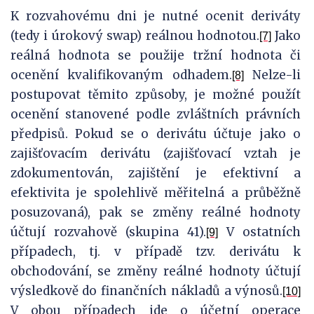
K rozvahovému dni je nutné ocenit deriváty
(tedy i úrokový swap) reálnou hodnotou.
Jako
[7]
reálná hodnota se použije tržní hodnota či
ocenění kvalifikovaným odhadem.
Nelze-li
[8]
postupovat těmito způsoby, je možné použít
ocenění stanovené podle zvláštních právních
předpisů. Pokud se o derivátu účtuje jako o
zajišťovacím derivátu (zajišťovací vztah je
zdokumentován, zajištění je efektivní a
efektivita je spolehlivě měřitelná a průběžně
posuzovaná), pak se změny reálné hodnoty
účtují rozvahově (skupina 41).
V ostatních
[9]
případech, tj. v případě tzv. derivátu k
obchodování, se změny reálné hodnoty účtují
výsledkově do finančních nákladů a výnosů.
[10]
V obou případech jde o účetní operace