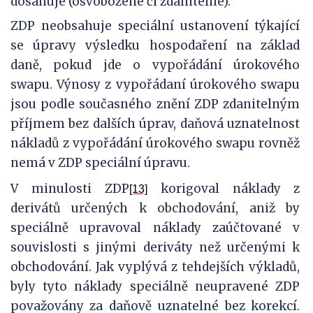
dosahuje (osvobozené či zdanitelné).
ZDP neobsahuje speciální ustanovení týkající
se úpravy výsledku hospodaření na základ
daně, pokud jde o vypořádání úrokového
swapu. Výnosy z vypořádaní úrokového swapu
jsou podle současného znění ZDP zdanitelným
příjmem bez dalších úprav, daňová uznatelnost
nákladů z vypořádání úrokového swapu rovněž
nemá v ZDP speciální úpravu.
V minulosti ZDP
korigoval náklady z
[13]
derivátů určených k obchodování, aniž by
speciálně upravoval náklady zaúčtované v
souvislosti s jinými deriváty než určenými k
obchodování. Jak vyplývá z tehdejších výkladů,
byly tyto náklady speciálně neupravené ZDP
považovány za daňově uznatelné bez korekcí.