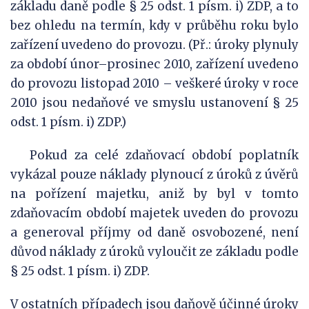
základu daně podle § 25 odst. 1 písm. i) ZDP, a to
bez ohledu na termín, kdy v průběhu roku bylo
zařízení uvedeno do provozu. (Př.: úroky plynuly
za období únor–prosinec 2010, zařízení uvedeno
do provozu listopad 2010 – veškeré úroky v roce
2010 jsou nedaňové ve smyslu ustanovení § 25
odst. 1 písm. i) ZDP.)
Pokud za celé zdaňovací období poplatník
vykázal pouze náklady plynoucí z úroků z úvěrů
na pořízení majetku, aniž by byl v tomto
zdaňovacím období majetek uveden do provozu
a generoval příjmy od daně osvobozené, není
důvod náklady z úroků vyloučit ze základu podle
§ 25 odst. 1 písm. i) ZDP.
V ostatních případech jsou daňově účinné úroky