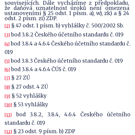
souvisejících. Dále vycházíme z předpokladu,
že daňová uznatelnost úroků není omezena
ustanoveními § 25 odst. 1 písm. a), w), zk) a § 24
odst. 2 písm. zi) ZDP.
§ 47 odst. 1 písm. b) vyhlášky č. 500/2002 Sb.
[2]
bod 3.8.2 Českého účetního standardu č. 019
[3]
bod 3.8.4 a 4.6.4 Českého účetního standardu č.
[4]
019
bod 3.8.3 Českého účetního standardu č. 019
[5]
bod 3.8.4 a 4.6.4 ČÚS č. 019
[6]
§ 27 ZÚ
[7]
§ 27 odst. 4 ZÚ
[8]
§ 52 vyhlášky
[9]
§ 53 vyhlášky
[10]
bod 3.8.2, 3.8.4, 4.6.4 Českého účetního
[11]
standardu č. 019
§ 23 odst. 9 písm. b) ZDP
[12]