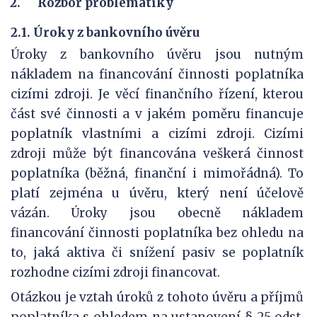
2.
Rozbor problematiky
2.1. Úroky z bankovního úvěru
Úroky z bankovního úvěru jsou nutným
nákladem na financování činnosti poplatníka
cizími zdroji. Je věcí finančního řízení, kterou
část své činnosti a v jakém poměru financuje
poplatník vlastními a cizími zdroji. Cizími
zdroji může být financována veškerá činnost
poplatníka (běžná, finanční i mimořádná). To
platí zejména u úvěru, který není účelově
vázán. Úroky jsou obecně nákladem
financování činnosti poplatníka bez ohledu na
to, jaká aktiva či snížení pasiv se poplatník
rozhodne cizími zdroji financovat.
Otázkou je vztah úroků z tohoto úvěru a příjmů
poplatníka s ohledem na ustanovení § 25 odst.