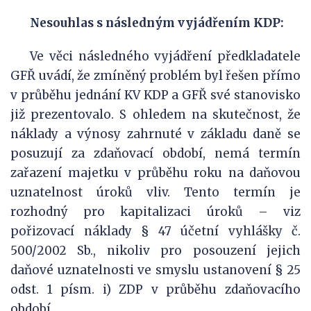
Nesouhlas s následným vyjádřením KDP:
Ve věci následného vyjádření předkladatele
GFŘ uvádí, že zmíněný problém byl řešen přímo
v průběhu jednání KV KDP a GFŘ své stanovisko
již prezentovalo. S ohledem na skutečnost, že
náklady a výnosy zahrnuté v základu daně se
posuzují za zdaňovací období, nemá termín
zařazení majetku v průběhu roku na daňovou
uznatelnost úroků vliv. Tento termín je
rozhodný pro kapitalizaci úroků – viz
pořizovací náklady § 47 účetní vyhlášky č.
500/2002 Sb., nikoliv pro posouzení jejich
daňové uznatelnosti ve smyslu ustanovení § 25
odst. 1 písm. i) ZDP v průběhu zdaňovacího
období.