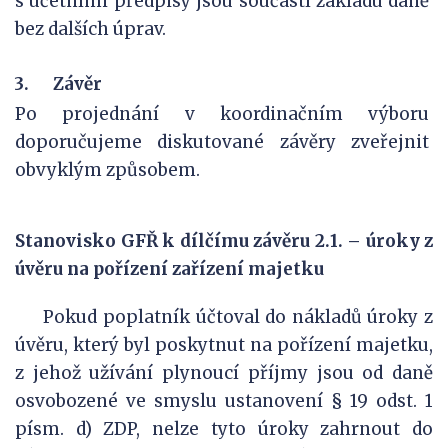
s účetními předpisy jsou součástí základu daně
bez dalších úprav.
3.
Závěr
Po projednání v koordinačním výboru
doporučujeme diskutované závěry zveřejnit
obvyklým způsobem.
Stanovisko GFŘ k dílčímu závěru 2.1. – úroky z
úvěru na pořízení zařízení majetku
Pokud poplatník účtoval do nákladů úroky z
úvěru, který byl poskytnut na pořízení majetku,
z jehož užívání plynoucí příjmy jsou od daně
osvobozené ve smyslu ustanovení § 19 odst. 1
písm. d) ZDP, nelze tyto úroky zahrnout do