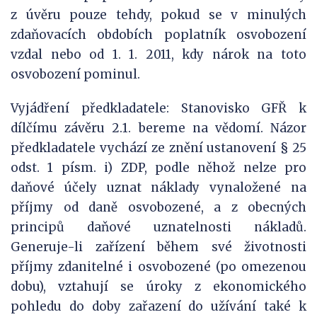
z úvěru pouze tehdy, pokud se v minulých
zdaňovacích obdobích poplatník osvobození
vzdal nebo od 1. 1. 2011, kdy nárok na toto
osvobození pominul.
Vyjádření předkladatele:
Stanovisko GFŘ k
dílčímu závěru 2.1. bereme na vědomí. Názor
předkladatele vychází ze znění ustanovení § 25
odst. 1 písm. i) ZDP, podle něhož nelze pro
daňové účely uznat náklady vynaložené na
příjmy od daně osvobozené, a z obecných
principů daňové uznatelnosti nákladů.
Generuje-li zařízení během své životnosti
příjmy zdanitelné i osvobozené (po omezenou
dobu), vztahují se úroky z ekonomického
pohledu do doby zařazení do užívání také k