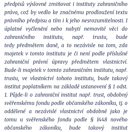
předpisů výslovně zmiňovat i instituty zahraničního
práva, což by vedlo ke značnému prodloužení textu
právního předpisu a tím i k jeho nesrozumitelnosti. I
úplatné vyčlenění nebo nabytí nemovité věci do
zahraničního institutu, např. trustu, bude
tedy předmětem daně, a to nezávisle na tom, zda
majetek v tomto institutu je či není podle příslušné
zahraniční právní úpravy předmětem vlastnictví.
Bude-li majetek v tomto zahraničním institutu, např.
trustu, ve vlastnictví tohoto institutu, bude takový
institut poplatníkem na základě ustanovení § 1 odst.
1. Půjde-li o zahraniční institut např. trust, obdobný
svěřenskému fondu podle občanského zákoníku, tj. o
oddělené a nezávislé vlastnictví obdobně jako je
tomu u svěřenského fondu podle § 1448 nového
občanského zákoníku, bude takový institut