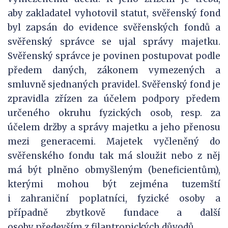
aby zakladatel vyhotovil statut, svěřenský fond
byl zapsán do evidence svěřenských fondů a
svěřenský správce se ujal správy majetku.
Svěřenský správce je povinen postupovat podle
předem daných, zákonem vymezených a
smluvně sjednaných pravidel. Svěřenský fond je
zpravidla zřízen za účelem podpory předem
určeného okruhu fyzických osob, resp. za
účelem držby a správy majetku a jeho přenosu
mezi generacemi. Majetek vyčleněný do
svěřenského fondu tak má sloužit nebo z něj
má být plněno obmyšleným (beneficientům),
kterými mohou být zejména tuzemští
i zahraniční poplatníci, fyzické osoby a
případně zbytkově fundace a další
osoby především z filantropických důvodů.