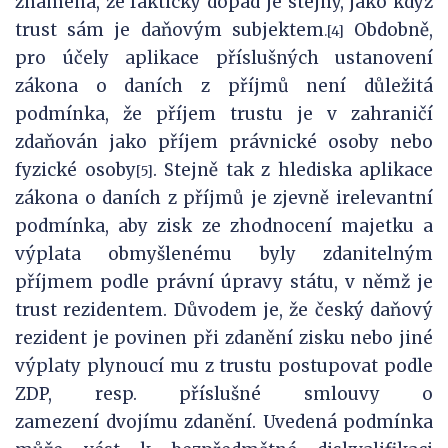
znamená, že faktický dopad je stejný, jako když
trust sám je daňovým subjektem
Obdobně,
.[4]
pro účely aplikace příslušných ustanovení
zákona o daních z příjmů není důležitá
podmínka, že příjem trustu je v zahraničí
zdaňován jako příjem právnické osoby nebo
fyzické osoby
. Stejně tak z hlediska aplikace
[5]
zákona o daních z příjmů je zjevně irelevantní
podmínka, aby zisk ze zhodnocení majetku a
výplata obmyšlenému byly zdanitelným
příjmem podle právní úpravy státu, v němž je
trust rezidentem. Důvodem je, že český daňový
rezident je povinen při zdanění zisku nebo jiné
výplaty plynoucí mu z trustu postupovat podle
ZDP, resp. příslušné smlouvy o
zamezení dvojímu zdanění. Uvedená podmínka