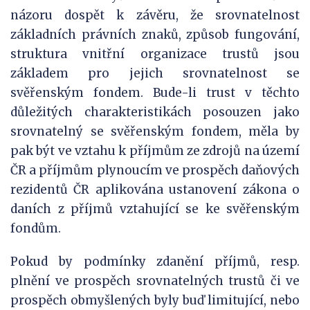
názoru dospět k závěru, že srovnatelnost
základních právních znaků, způsob fungování,
struktura vnitřní organizace trustů jsou
základem pro jejich srovnatelnost se
svěřenským fondem. Bude-li trust v těchto
důležitých charakteristikách posouzen jako
srovnatelný se svěřenským fondem, měla by
pak být ve vztahu k příjmům ze zdrojů na území
ČR a příjmům plynoucím ve prospěch daňových
rezidentů ČR aplikována ustanovení zákona o
daních z příjmů vztahující se ke svěřenským
fondům.
Pokud by podmínky zdanění příjmů, resp.
plnění ve prospěch srovnatelných trustů či ve
prospěch obmyšlených byly buď limitující, nebo