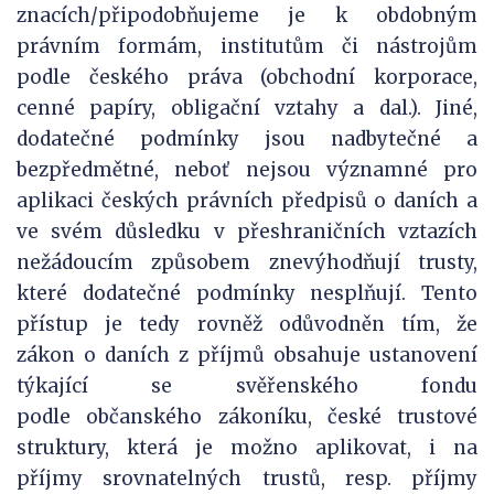
znacích/připodobňujeme je k obdobným
právním formám, institutům či nástrojům
podle českého práva (obchodní korporace,
cenné papíry, obligační vztahy a dal.). Jiné,
dodatečné podmínky jsou nadbytečné a
bezpředmětné, neboť nejsou významné pro
aplikaci českých právních předpisů o daních a
ve svém důsledku v přeshraničních vztazích
nežádoucím způsobem znevýhodňují trusty,
které dodatečné podmínky nesplňují. Tento
přístup je tedy rovněž odůvodněn tím, že
zákon o daních z příjmů obsahuje ustanovení
týkající se svěřenského fondu
podle občanského zákoníku, české trustové
struktury, která je možno aplikovat, i na
příjmy srovnatelných trustů, resp. příjmy