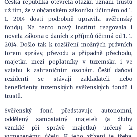
Česká republika otevřela otázku uznání trustů
už tím, že v občanském zákoníku účinném od 1.
1. 2014 dosti podrobně upravila svěřenský
fond
. Na tento nový institut reagovala i
[1]
novela zákona o daních z příjmů účinná od 1. 1.
2014. Došlo tak k rozšíření možných právních
forem správy, převodu a případně přechodu,
majetku mezi poplatníky v tuzemsku i ve
vztahu k zahraničním osobám. Čeští daňoví
rezidenti se stávají zakladateli nebo
beneficienty tuzemských svěřenských fondů i
trustů.
Svěřenský fond představuje autonomní,
oddělený samostatný majetek (a dluhy
vzniklé při správě majetku) určený k
vymezenému účelu. K jeho zřízení je třeba,