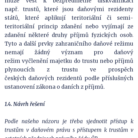
může vést k bezpředmětné diskvalifikaci
např. trustů, které jsou daňovými rezidenty
států, které aplikují teritoriální či semi-
teritoriální princip zdanění nebo vyjímají ze
zdanění některé druhy příjmů fyzických osob.
Tyto a další prvky zahraničního daňové režimu
nemají žádný význam pro daňový
režim vyčlenění majetku do trustu nebo příjmů
plynoucích z trustu ve prospěch
českých daňových rezidentů podle příslušných
ustanovení zákona o daních z příjmů.
1.4. Návrh řešení
Podle našeho názoru je třeba sjednotit přístup k
trustům v daňovém právu s přístupem k trustům v