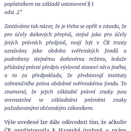
poplatníkem na základě ustanovení § 1
odst. 2.“
Zastáváme tak názor, že je třeba se opřít o zásadu, že
pro účely daňových přepisů, stejně jako pro účely
jiných právních předpisů, mají být v ČR trusty
uznávány jako obdoba svěřenských fondů a
podrobeny stejnému daňovému režimu, ledaže
příslušný právní předpis výslovně stanoví něco jiného,
a to za předpokladu, že představují instituty
zahraničního práva obdobné svěřenskému fondu. To
znamená, že jejich základní právní znaky jsou
srovnatelné se základními právními znaky
požadovanými občanským zákoníkem.
Výše uvedené lze dále odůvodnit tím, že ačkoliv
ČR nepřistoupila k Haagské úmluvě o právu