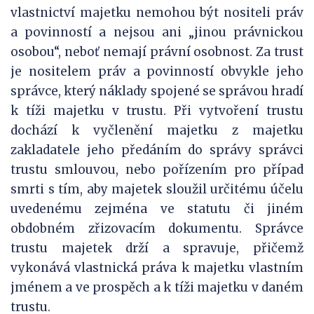
vlastnictví majetku nemohou být nositeli práv
a povinností a nejsou ani „jinou právnickou
osobou“, neboť nemají právní osobnost. Za trust
je nositelem práv a povinností obvykle jeho
správce, který náklady spojené se správou hradí
k tíži majetku v trustu. Při vytvoření trustu
dochází k vyčlenění majetku z majetku
zakladatele jeho předáním do správy správci
trustu smlouvou, nebo pořízením pro případ
smrti s tím, aby majetek sloužil určitému účelu
uvedenému zejména ve statutu či jiném
obdobném zřizovacím dokumentu. Správce
trustu majetek drží a spravuje, přičemž
vykonává vlastnická práva k majetku vlastním
jménem a ve prospěch a k tíži majetku v daném
trustu.