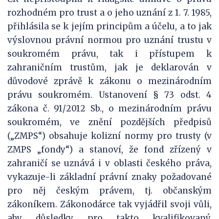
rozhodném pro trust a o jeho uznání z 1. 7. 1985,
přihlásila se k jejím principům a účelu, a to jak
výslovnou právní normou pro uznání trustu v
soukromém právu, tak i přístupem k
zahraničním trustům, jak je deklarován v
důvodové zprávě k zákonu o mezinárodním
právu soukromém. Ustanovení § 73 odst. 4
zákona č. 91/2012 Sb., o mezinárodním právu
soukromém, ve znění pozdějších předpisů
(„ZMPS“) obsahuje kolizní normy pro trusty (v
ZMPS „fondy“) a stanoví, že fond zřízený v
zahraničí se uznává i v oblasti českého práva,
vykazuje-li základní právní znaky požadované
pro něj českým právem, tj. občanským
zákoníkem. Zákonodárce tak vyjádřil svoji vůli,
aby důsledky pro takto kvalifikovaný,