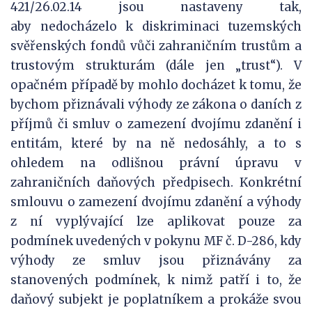
421/26.02.14 jsou nastaveny tak,
aby nedocházelo k diskriminaci tuzemských
svěřenských fondů vůči zahraničním trustům a
trustovým strukturám (dále jen „trust“). V
opačném případě by mohlo docházet k tomu, že
bychom přiznávali výhody ze zákona o daních z
příjmů či smluv o zamezení dvojímu zdanění i
entitám, které by na ně nedosáhly, a to s
ohledem na odlišnou právní úpravu v
zahraničních daňových předpisech. Konkrétní
smlouvu o zamezení dvojímu zdanění a výhody
z ní vyplývající lze aplikovat pouze za
podmínek uvedených v pokynu MF č. D-286, kdy
výhody ze smluv jsou přiznávány za
stanovených podmínek, k nimž patří i to, že
daňový subjekt je poplatníkem a prokáže svou