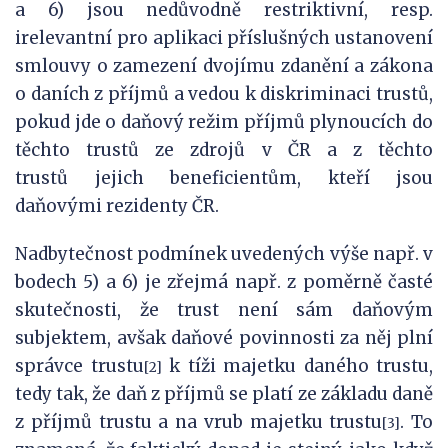
a 6) jsou nedůvodně restriktivní, resp.
irelevantní pro aplikaci příslušných ustanovení
smlouvy o zamezení dvojímu zdanění a zákona
o daních z příjmů a vedou k diskriminaci trustů,
pokud jde o daňový režim příjmů plynoucích do
těchto trustů ze zdrojů v ČR a z těchto
trustů jejich beneficientům, kteří jsou
daňovými rezidenty ČR.
Nadbytečnost podmínek uvedených výše např. v
bodech 5) a 6) je zřejmá např. z poměrně časté
skutečnosti, že trust není sám daňovým
subjektem, avšak daňové povinnosti za něj plní
správce trustu
k tíži majetku daného trustu,
[2]
tedy tak, že daň z příjmů se platí ze základu daně
z příjmů trustu a na vrub majetku trustu
. To
[3]