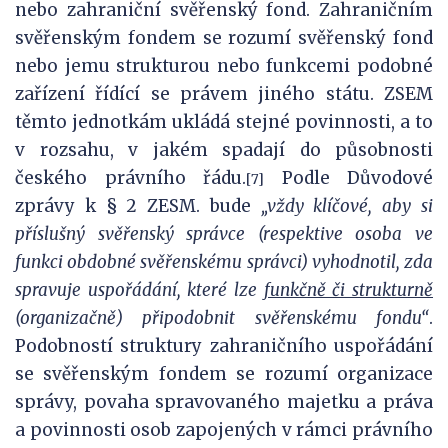
nebo zahraniční svěřenský fond. Zahraničním
svěřenským fondem se rozumí svěřenský fond
nebo jemu strukturou nebo funkcemi podobné
zařízení řídící se právem jiného státu. ZSEM
těmto jednotkám ukládá stejné povinnosti, a to
v rozsahu, v jakém spadají do působnosti
českého právního řádu.
Podle Důvodové
[7]
zprávy k § 2 ZESM. bude
„vždy klíčové, aby si
příslušný svěřenský správce (respektive osoba ve
funkci obdobné svěřenskému správci) vyhodnotil, zda
spravuje uspořádání, které lze
funkčně či strukturně
(organizačně) připodobnit svěřenskému fondu“
.
Podobností struktury zahraničního uspořádání
se svěřenským fondem se rozumí organizace
správy, povaha spravovaného majetku a práva
a povinnosti osob zapojených v rámci právního