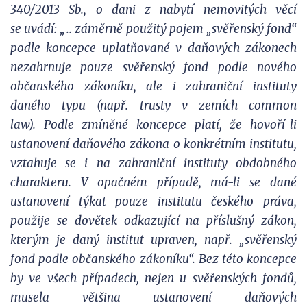
340/2013 Sb., o dani z nabytí nemovitých věcí
se uvádí: „.. záměrně použitý pojem „svěřenský fond“
podle koncepce uplatňované v daňových zákonech
nezahrnuje pouze svěřenský fond podle nového
občanského zákoníku, ale i zahraniční instituty
daného typu (např. trusty v zemích common
law). Podle zmíněné koncepce platí, že hovoří-li
ustanovení daňového zákona o konkrétním institutu,
vztahuje se i na zahraniční instituty obdobného
charakteru. V opačném případě, má-li se dané
ustanovení týkat pouze institutu českého práva,
použije se dovětek odkazující na příslušný zákon,
kterým je daný institut upraven, např. „svěřenský
fond podle občanského zákoníku“. Bez této koncepce
by ve všech případech, nejen u svěřenských fondů,
musela většina ustanovení daňových