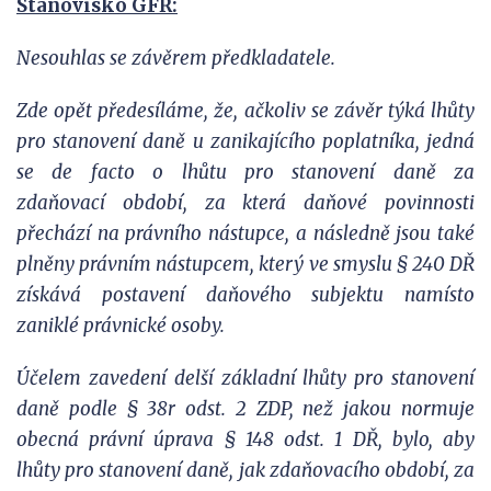
Stanovisko GFŘ:
Nesouhlas se závěrem předkladatele.
Zde opět předesíláme, že, ačkoliv se závěr týká lhůty
pro stanovení daně u zanikajícího poplatníka, jedná
se de facto o lhůtu pro stanovení daně za
zdaňovací období, za která daňové povinnosti
přechází na právního nástupce, a následně jsou také
plněny právním nástupcem, který ve smyslu § 240 DŘ
získává postavení daňového subjektu namísto
zaniklé právnické osoby.
Účelem zavedení delší základní lhůty pro stanovení
daně podle § 38r odst. 2 ZDP, než jakou normuje
obecná právní úprava § 148 odst. 1 DŘ, bylo, aby
lhůty pro stanovení daně, jak zdaňovacího období, za