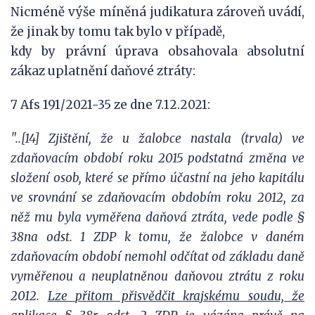
Nicméně výše míněná judikatura zároveň uvádí,
že jinak by tomu tak bylo v případě,
kdy by právní úprava obsahovala absolutní
zákaz uplatnění daňové ztráty:
7 Afs 191/2021-35 ze dne 7.12.2021:
"..[14] Zjištění, že u žalobce nastala (trvala) ve
zdaňovacím období roku 2015
podstatná změna ve
složení osob, které se přímo účastní na jeho kapitálu
ve srovnání
se zdaňovacím obdobím roku 2012, za
něž mu byla vyměřena daňová ztráta, vede
podle §
38na odst. 1 ZDP k tomu, že žalobce v daném
zdaňovacím období nemohl
odčítat od základu daně
vyměřenou a neuplatněnou daňovou ztrátu z roku
2012.
Lze
přitom přisvědčit krajskému soudu, že