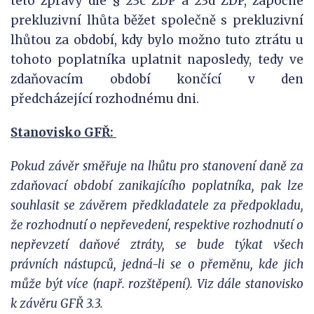
této zprávy dle § 23c ZDP a 23d ZDP, započne
prekluzivní lhůta běžet společně s prekluzivní
lhůtou za období, kdy bylo možno tuto ztrátu u
tohoto poplatníka uplatnit naposledy, tedy ve
zdaňovacím období končící v den
předcházející rozhodnému dni.
Stanovisko GFŘ:
Pokud závěr směřuje na lhůtu pro stanovení daně za
zdaňovací období zanikajícího
poplatníka, pak lze
souhlasit se závěrem předkladatele za předpokladu,
že rozhodnutí
o nepřevedení, respektive rozhodnutí o
nepřevzetí daňové ztráty, se bude týkat všech
právních nástupců, jedná-li se o přeměnu, kde jich
může být více (např. rozštěpení).
Viz dále stanovisko
k závěru GFŘ 3.3.