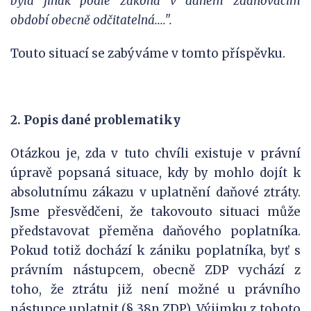
byla jinak podle zákona v daném zdaňovacím
období obecně odčitatelná....".
Touto situací se zabýváme v tomto příspěvku.
2. Popis dané problematiky
Otázkou je, zda v tuto chvíli existuje v právní
úpravě popsaná situace, kdy by mohlo dojít k
absolutnímu zákazu v uplatnění daňové ztráty.
Jsme přesvědčeni, že takovouto situaci může
představovat přeměna daňového poplatníka.
Pokud totiž dochází k zániku poplatníka, byť s
právním nástupcem, obecně ZDP vychází z
toho, že ztrátu již není možné u právního
nástupce uplatnit (§ 38n ZDP). Výjimku z tohoto