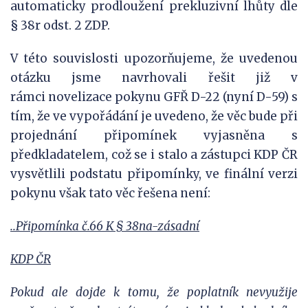
automaticky prodloužení prekluzivní lhůty dle
§ 38r odst. 2 ZDP.
V této souvislosti upozorňujeme, že uvedenou
otázku jsme navrhovali řešit již v
rámci novelizace pokynu GFŘ D-22 (nyní D-59) s
tím, že ve vypořádání je uvedeno, že věc bude při
projednání připomínek vyjasněna s
předkladatelem, což se i stalo a zástupci KDP ČR
vysvětlili podstatu připomínky, ve finální verzi
pokynu však tato věc řešena není:
..Připomínka č.66 K § 38na-zásadní
KDP ČR
Pokud ale dojde k tomu, že poplatník nevyužije