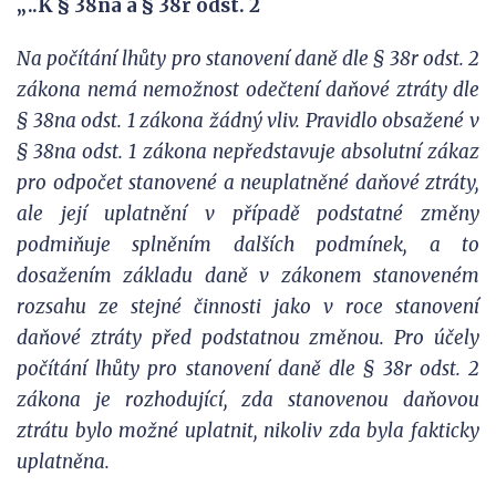
„..K § 38na a § 38r odst. 2
Na počítání lhůty pro stanovení daně dle § 38r odst. 2
zákona nemá nemožnost
odečtení daňové ztráty dle
§ 38na odst. 1 zákona žádný vliv. Pravidlo obsažené v
§
38na odst. 1 zákona nepředstavuje absolutní zákaz
pro odpočet stanovené a
neuplatněné daňové ztráty,
ale její uplatnění v případě podstatné změny
podmiňuje
splněním dalších podmínek, a to
dosažením základu daně v zákonem stanoveném
rozsahu ze stejné činnosti jako v roce stanovení
daňové ztráty před podstatnou
změnou. Pro účely
počítání lhůty pro stanovení daně dle § 38r odst. 2
zákona je
rozhodující, zda stanovenou daňovou
ztrátu bylo možné uplatnit, nikoliv zda byla
fakticky
uplatněna.