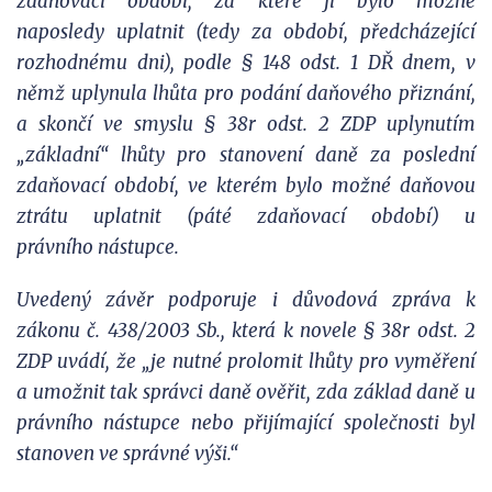
zdaňovací období, za které ji bylo možné
naposledy uplatnit (tedy za období, předcházející
rozhodnému dni), podle § 148 odst. 1 DŘ dnem, v
němž uplynula lhůta pro podání daňového přiznání,
a skončí ve smyslu § 38r odst. 2 ZDP uplynutím
„základní“ lhůty pro stanovení daně za poslední
zdaňovací období, ve kterém bylo možné daňovou
ztrátu uplatnit (páté zdaňovací období) u
právního nástupce.
Uvedený závěr podporuje i důvodová zpráva k
zákonu č. 438/2003 Sb., která k novele § 38r odst. 2
ZDP uvádí, že „je nutné prolomit lhůty pro vyměření
a umožnit tak správci daně ověřit, zda základ daně u
právního nástupce nebo přijímající společnosti byl
stanoven ve správné výši.“