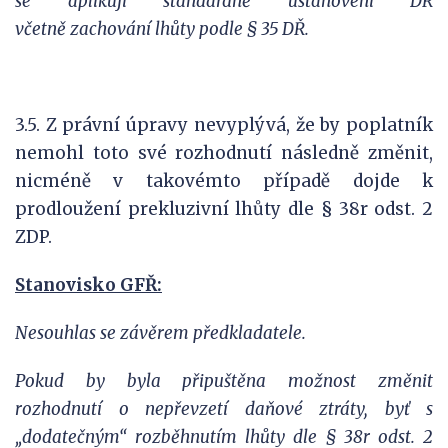
se aplikují standardně ustanovení DŘ
včetně zachování lhůty podle § 35 DŘ.
3.5. Z právní úpravy nevyplývá, že by poplatník
nemohl toto své rozhodnutí následně změnit,
nicméně v takovémto případě dojde k
prodloužení prekluzivní lhůty dle § 38r odst. 2
ZDP.
Stanovisko GFŘ:
Nesouhlas se závěrem předkladatele.
Pokud by byla připuštěna možnost změnit
rozhodnutí o nepřevzetí daňové ztráty, byť s
„dodatečným“ rozběhnutím lhůty dle § 38r odst. 2