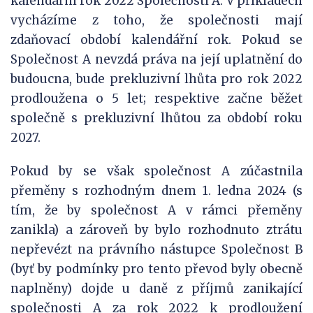
kalendářní rok 2022 Společnosti A. V příkladech
vycházíme z toho, že společnosti mají
zdaňovací období kalendářní rok. Pokud se
Společnost A nevzdá práva na její uplatnění do
budoucna, bude prekluzivní lhůta pro rok 2022
prodloužena o 5 let; respektive začne běžet
společně s prekluzivní lhůtou za období roku
2027.
Pokud by se však společnost A zúčastnila
přeměny s rozhodným dnem 1. ledna 2024 (s
tím, že by společnost A v rámci přeměny
zanikla) a zároveň by bylo rozhodnuto ztrátu
nepřevézt na právního nástupce Společnost B
(byť by podmínky pro tento převod byly obecně
naplněny) dojde u daně z příjmů zanikající
společnosti A za rok 2022 k prodloužení