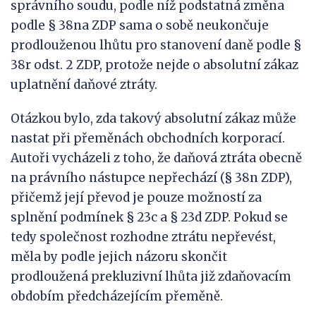
správního soudu, podle níž podstatná změna
podle § 38na ZDP sama o sobě neukončuje
prodlouženou lhůtu pro stanovení daně podle §
38r odst. 2 ZDP, protože nejde o absolutní zákaz
uplatnění daňové ztráty.
Otázkou bylo, zda takový absolutní zákaz může
nastat při přeměnách obchodních korporací.
Autoři vycházeli z toho, že daňová ztráta obecně
na právního nástupce nepřechází (§ 38n ZDP),
přičemž její převod je pouze možností za
splnění podmínek § 23c a § 23d ZDP. Pokud se
tedy společnost rozhodne ztrátu nepřevést,
měla by podle jejich názoru skončit
prodloužená prekluzivní lhůta již zdaňovacím
obdobím předcházejícím přeměně.