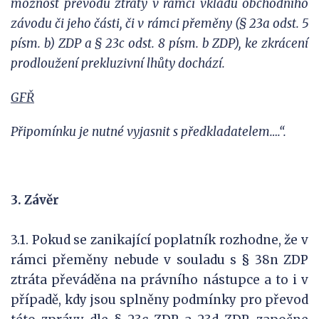
možnost převodu ztráty v rámci vkladu obchodního
závodu či jeho části, či v rámci přeměny (§ 23a odst. 5
písm. b) ZDP a § 23c odst. 8 písm. b ZDP), ke zkrácení
prodloužení prekluzivní lhůty dochází.
GFŘ
Připomínku je nutné vyjasnit s předkladatelem….“.
3. Závěr
3.1. Pokud se zanikající poplatník rozhodne, že v
rámci přeměny nebude v souladu s § 38n ZDP
ztráta převáděna na právního nástupce a to i v
případě, kdy jsou splněny podmínky pro převod