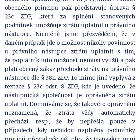
obecného principu pak představuje úprava §
23c ZDP, která za splnění stanovených
podmínek umožňuje ztrátu uplatnit u právního
nástupce. Nicméně jsme přesvědčeni, že v
daném případě jde o možnost nikoliv povinnost
u právního nástupce ztrátu uplatnit s tím,
že poplatník tuto možnost nemusí využít a pak
platí obecný zákaz přechodu ztráty na právního
nástupce dle § 38n ZDP. To mimo jiné vyplývá z
textace § 23c odst. 8 ZDP, kde je uvedeno, že
nástupnická společnost je oprávněna ztrátu
uplatnit. Domníváme se, že takovéto oprávnění
neznamená, že ztráta vždy automaticky
přechází, resp., že by nepřešla pouze v
případech, kdy nebudou naplněny podmínky
pro její převod včetně toho, že transakce není