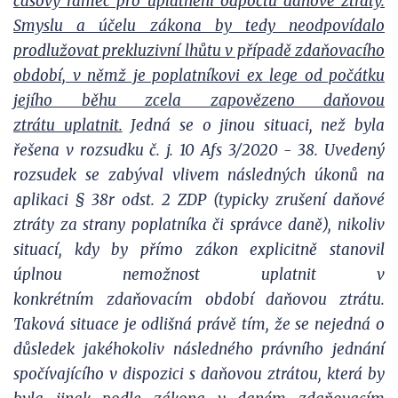
časový rámec pro uplatnění odpočtu daňové ztráty.
Smyslu a účelu zákona by tedy neodpovídalo
prodlužovat prekluzivní lhůtu v případě zdaňovacího
období, v němž je poplatníkovi ex lege od počátku
jejího běhu zcela zapovězeno daňovou
ztrátu uplatnit.
Jedná se o jinou situaci, než byla
řešena v rozsudku č. j. 10 Afs 3/2020 - 38. Uvedený
rozsudek se zabýval vlivem následných úkonů na
aplikaci § 38r odst. 2 ZDP (typicky zrušení daňové
ztráty za strany poplatníka či správce daně), nikoliv
situací, kdy by přímo zákon explicitně stanovil
úplnou nemožnost uplatnit v
konkrétním zdaňovacím období daňovou ztrátu.
Taková situace je odlišná právě tím, že se nejedná o
důsledek jakéhokoliv následného právního jednání
spočívajícího v dispozici s daňovou ztrátou, která by