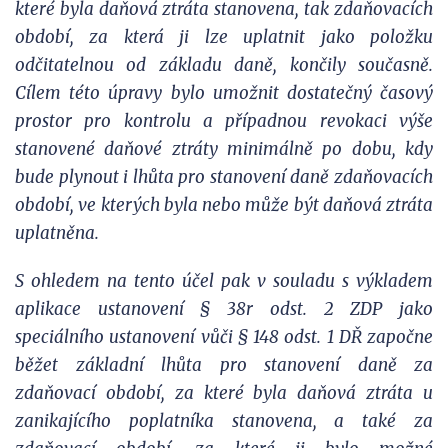
které byla daňová ztráta stanovena, tak zdaňovacích
období, za která ji lze uplatnit jako položku
odčitatelnou od základu daně, končily současně.
Cílem této úpravy bylo umožnit dostatečný časový
prostor pro kontrolu a případnou revokaci výše
stanovené daňové ztráty minimálně po dobu, kdy
bude plynout i lhůta pro stanovení daně zdaňovacích
období, ve kterých byla nebo může být daňová ztráta
uplatněna.
S ohledem na tento účel pak v souladu s výkladem
aplikace ustanovení § 38r odst. 2 ZDP jako
speciálního ustanovení vůči § 148 odst. 1 DŘ započne
běžet základní lhůta pro stanovení daně za
zdaňovací období, za které byla daňová ztráta u
zanikajícího poplatníka stanovena, a také za