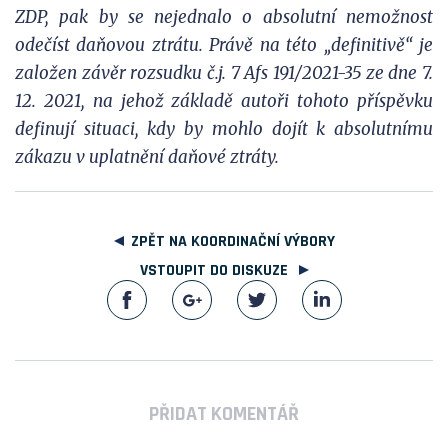
ZDP, pak by se nejednalo o absolutní nemožnost
odečíst daňovou ztrátu. Právě na této „definitivě“ je
založen závěr rozsudku č.j. 7 Afs 191/2021-35 ze dne 7.
12. 2021, na jehož základě autoři tohoto příspěvku
definují situaci, kdy by mohlo dojít k absolutnímu
zákazu v uplatnění daňové ztráty.
ZPĚT NA KOORDINAČNÍ VÝBORY
VSTOUPIT DO DISKUZE
PŘIDAT KOMENTÁŘ