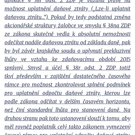
aplikace § 38r odst. 2 ZDP je vázána právě na
možnost uplatnění daňové ztráty („Lze-li uplatnit
daňovou ztrátu…“). Pokud by tedy podstatná změna
akcionářské struktury žalobce ve smyslu § 38na ZDP
ze zákona skutečně vedla k absolutní nemožnosti
odečítat nadále daňovou ztrátu od základu daně, pak
by byl závěr krajského soudu o uplynutí prekluzivní
lhůty ve vztahu ke zdaňovacímu období 2015
správný. Smysl a účel § 38r odst. 2 ZDP totiž
tkví především v zajištění dostatečného časového
rámce pro možnost zkontrolovat splnění podmínek
pro uplatnění odpočtu daňové ztráty, kterou lze
podle zákona odčítat v delším časovém horizontu,
než činí standardní lhůta pro stanovení daně. Na
druhou stranu pak toto ustanovení slouží k tomu, aby
měl rovněž poplatník celý takto zákonem vymezený