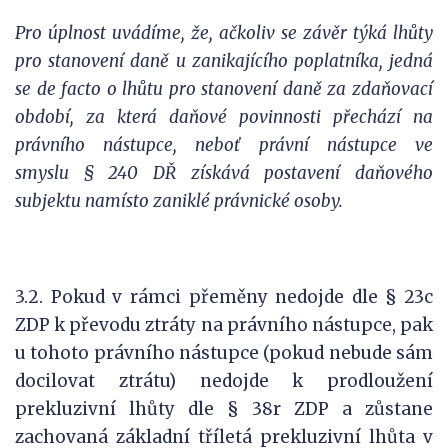
Pro úplnost uvádíme, že, ačkoliv se závěr týká lhůty
pro stanovení daně u zanikajícího poplatníka, jedná
se de facto o lhůtu pro stanovení daně za zdaňovací
období, za která daňové povinnosti přechází na
právního nástupce, neboť právní nástupce ve
smyslu § 240 DŘ získává postavení daňového
subjektu namísto zaniklé právnické osoby.
3.2. Pokud v rámci přeměny nedojde dle § 23c
ZDP k převodu ztráty na právního nástupce, pak
u tohoto právního nástupce (pokud nebude sám
docilovat ztrátu) nedojde k prodloužení
prekluzivní lhůty dle § 38r ZDP a zůstane
zachovaná základní tříletá prekluzivní lhůta v