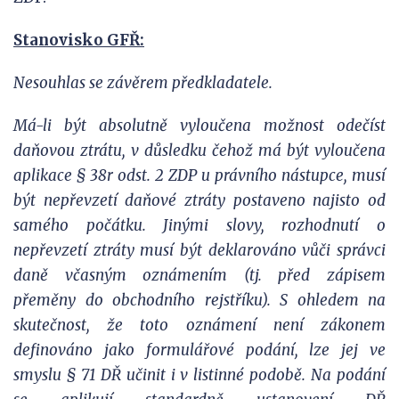
Stanovisko GFŘ:
Nesouhlas se závěrem předkladatele.
Má-li být absolutně vyloučena možnost odečíst
daňovou ztrátu, v důsledku čehož má být vyloučena
aplikace § 38r odst. 2 ZDP u právního nástupce, musí
být nepřevzetí daňové ztráty postaveno najisto od
samého počátku. Jinými slovy, rozhodnutí o
nepřevzetí ztráty musí být deklarováno vůči správci
daně včasným oznámením (tj. před zápisem
přeměny do obchodního rejstříku). S ohledem na
skutečnost, že toto oznámení není zákonem
definováno jako formulářové podání, lze jej ve
smyslu § 71 DŘ učinit i v listinné podobě. Na podání