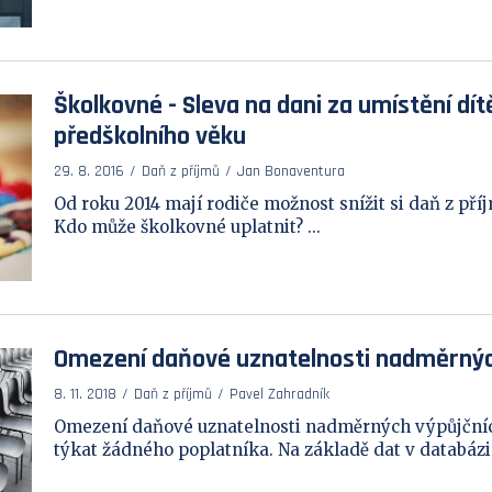
Školkovné - Sleva na dani za umístění dítě
předškolního věku
29. 8. 2016
Daň z příjmů
Jan Bonaventura
Od roku 2014 mají rodiče možnost snížit si daň z příj
Kdo může školkovné uplatnit? ...
Omezení daňové uznatelnosti nadměrnýc
8. 11. 2018
Daň z příjmů
Pavel Zahradník
Omezení daňové uznatelnosti nadměrných výpůjčníc
týkat žádného poplatníka. Na základě dat v databázi 