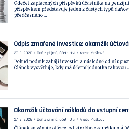
Odečet zaplacených příspěvků účastníka na penzijní 
příspěvkem představuje jeden z častých typů daňový
předčasného ...
Odpis zmařené investice: okamžik účtová
27. 3. 2026
Daň z příjmů, účetnictví
Aneta Mašková
Pokud podnik zahájí investici a následně od ní upust
Článek vysvětluje, kdy má účetní jednotka takovou ..
Okamžik účtování nákladů do vstupní cen
27. 3. 2026
Daň z příjmů, účetnictví
Aneta Mašková
Článek se věnuje otázce, od kterého okamžiku má úč