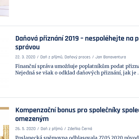
Daňová přiznání 2019 – nespoléhejte na p
správou
22. 3. 2020
Daň z příjmů, Daňový proces
Jan Bonaventura
Finanční správa umožňuje poplatníkům podat přiznán
Nejedná se však o odklad daňových přiznání, jak je ..
Kompenzační bonus pro společníky spole
omezeným
26. 5. 2020
Daň z příjmů
Zdeňka Černá
Poslanecká sněmovna odhlasovala 27.05.2020 původn