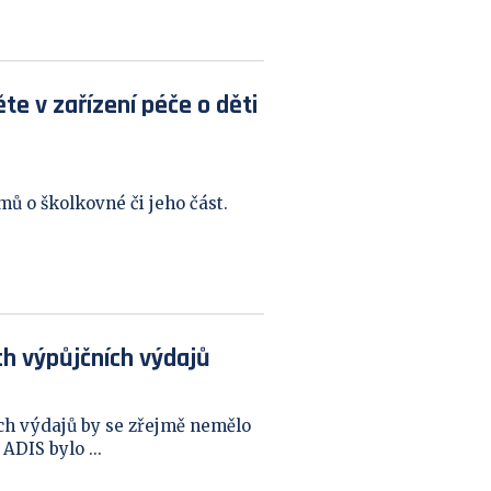
te v zařízení péče o děti
mů o školkovné či jeho část.
h výpůjčních výdajů
h výdajů by se zřejmě nemělo
ADIS bylo ...