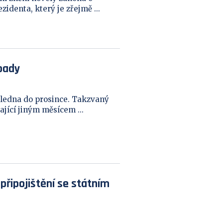
identa, který je zřejmě ...
pady
ledna do prosince. Takzvaný
jící jiným měsícem ...
připojištění se státním