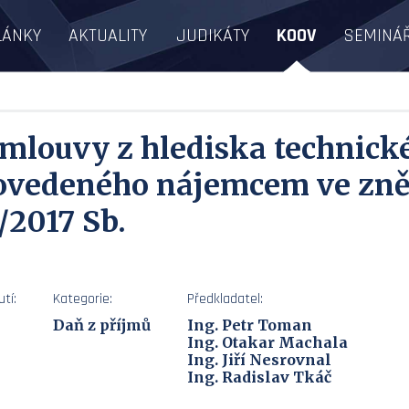
LÁNKY
AKTUALITY
JUDIKÁTY
KOOV
SEMINÁ
mlouvy z hlediska technick
ovedeného nájemcem ve zně
/2017 Sb.
tí:
Kategorie:
Předkladatel:
Daň z příjmů
Ing. Petr Toman
Ing. Otakar Machala
Ing. Jiří Nesrovnal
Ing. Radislav Tkáč