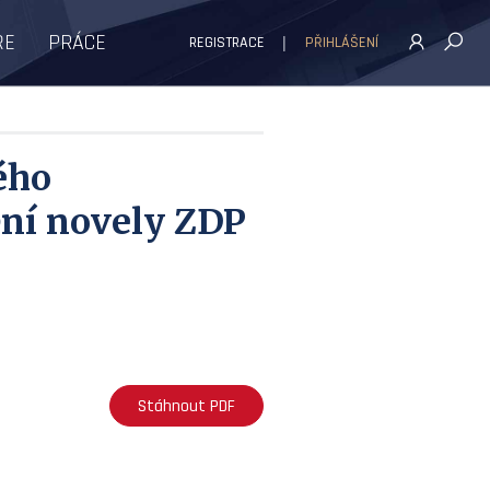
ŘE
PRÁCE
REGISTRACE
PŘIHLÁŠENÍ
ého
ní novely ZDP
Stáhnout PDF