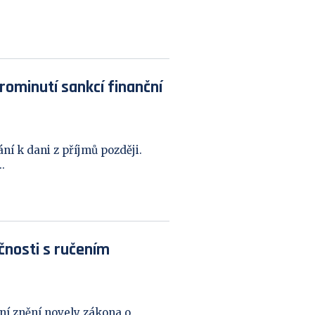
rominutí sankcí finanční
í k dani z příjmů později.
.
čnosti s ručením
í znění novely zákona o