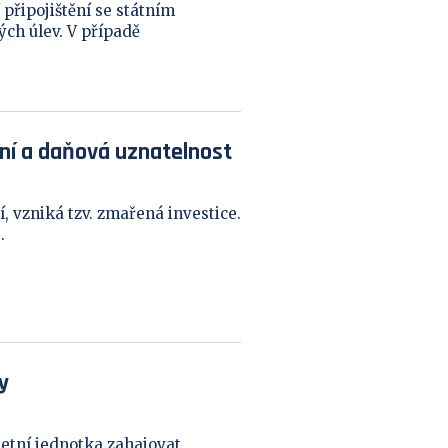
připojištění se státním
ch úlev. V případě
ní a daňová uznatelnost
í, vzniká tzv. zmařená investice.
.
y
etní jednotka zahajovat