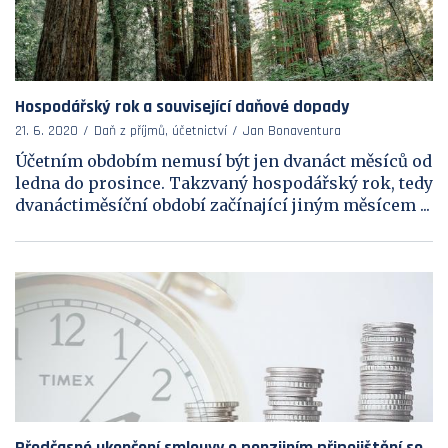
Hospodářský rok a související daňové dopady
21. 6. 2020
Daň z příjmů, účetnictví
Jan Bonaventura
Účetním obdobím nemusí být jen dvanáct měsíců od
ledna do prosince. Takzvaný hospodářský rok, tedy
dvanáctiměsíční období začínající jiným měsícem ...
Předčasné ukončení smlouvy o penzijním připojištění se