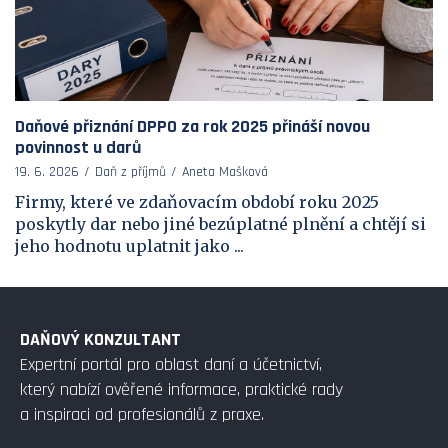
Daňové přiznání DPPO za rok 2025 přináší novou
povinnost u darů
19. 6. 2026
Daň z příjmů
Aneta Mašková
Firmy, které ve zdaňovacím období roku 2025
poskytly dar nebo jiné bezúplatné plnění a chtějí si
jeho hodnotu uplatnit jako ...
DAŇOVÝ KONZULTANT
Expertní portál pro oblast daní a účetnictví,
který nabízí ověřené informace, praktické rady
a inspiraci od profesionálů z praxe.