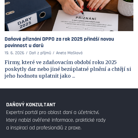
Daňové přiznání DPPO za rok 2025 přináší novou
povinnost u darů
19. 6. 2026
Daň z příjmů
Aneta Mašková
Firmy, které ve zdaňovacím období roku 2025
poskytly dar nebo jiné bezúplatné plnění a chtějí si
jeho hodnotu uplatnit jako ...
DAŇOVÝ KONZULTANT
Expertní portál pro oblast daní a účetnictví,
který nabízí ověřené informace, praktické rady
a inspiraci od profesionálů z praxe.