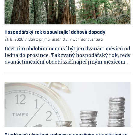
Hospodářský rok a související daňové dopady
21. 6. 2020
Daň z příjmů, účetnictví
Jan Bonaventura
Účetním obdobím nemusí být jen dvanáct měsíců od
ledna do prosince. Takzvaný hospodářský rok, tedy
dvanáctiměsíční období začínající jiným měsícem ...
Předčasné ukončení smlouvy o penzijním připojištění se