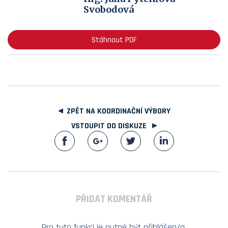
Svobodová
Stáhnout PDF
ZPĚT NA KOORDINAČNÍ VÝBORY
VSTOUPIT DO DISKUZE
PŘIDAT KOMENTÁŘ
Pro tuto funkci je nutné být přihlášen/a.