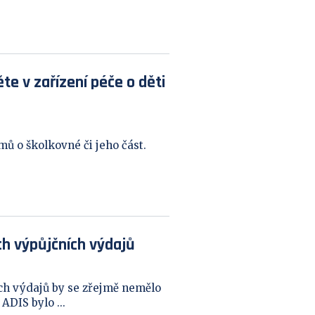
te v zařízení péče o děti
mů o školkovné či jeho část.
h výpůjčních výdajů
h výdajů by se zřejmě nemělo
ADIS bylo ...