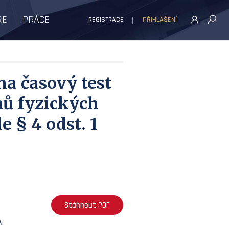
ŘE
PRÁCE
REGISTRACE
PŘIHLÁŠENÍ
na časový test
mů fyzických
 § 4 odst. 1
Stáhnout PDF
.