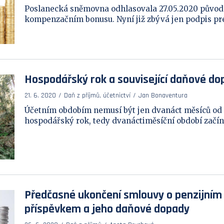
Poslanecká sněmovna odhlasovala 27.05.2020 původn
kompenzačním bonusu. Nyní již zbývá jen podpis prez
Hospodářský rok a související daňové do
21. 6. 2020
Daň z příjmů, účetnictví
Jan Bonaventura
Účetním obdobím nemusí být jen dvanáct měsíců od 
hospodářský rok, tedy dvanáctiměsíční období začína
Předčasné ukončení smlouvy o penzijním 
příspěvkem a jeho daňové dopady