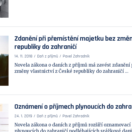
Zdanění při přemístění majetku bez změny
republiky do zahraničí
14. 11. 2018
Daň z příjmů
Pavel Zahradník
Novela zákona o daních z příjmů má zavést zdanění 
změny vlastnictví z České republiky do zahraničí ...
Oznámení o příjmech plynoucích do zahra
24. 1. 2019
Daň z příjmů
Pavel Zahradník
Novela zákona o daních z příjmů rozšíří oznamovací
plynoucích do zahraničí podléhajících srážkové dani i