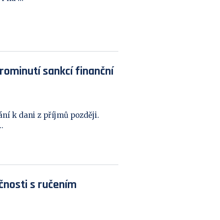
rominutí sankcí finanční
í k dani z příjmů později.
.
čnosti s ručením