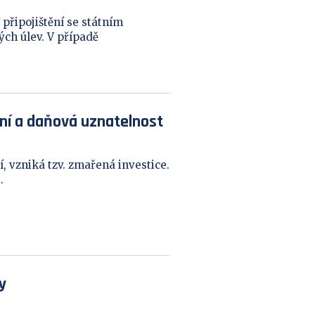
připojištění se státním
ch úlev. V případě
ní a daňová uznatelnost
í, vzniká tzv. zmařená investice.
.
y