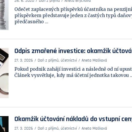
26. 6. 2020
Daň z příjmů
Aneta Brychová
Odečet zaplacených příspěvků účastníka na penzijní 
příspěvkem představuje jeden z častých typů daňový
předčasného ...
Odpis zmařené investice: okamžik účtová
27. 3. 2026
Daň z příjmů, účetnictví
Aneta Mašková
Pokud podnik zahájí investici a následně od ní upust
Článek vysvětluje, kdy má účetní jednotka takovou ..
Okamžik účtování nákladů do vstupní cen
27. 3. 2026
Daň z příjmů, účetnictví
Aneta Mašková