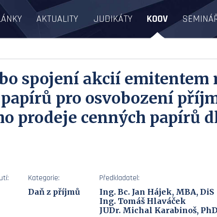
LÁNKY
AKTUALITY
JUDIKÁTY
KOOV
SEMINÁ
ebo spojení akcií emitentem 
papírů pro osvobození příj
o prodeje cenných papírů dle
tí:
Kategorie:
Předkladatel:
Daň z příjmů
Ing. Bc. Jan Hájek, MBA, DiS
Ing. Tomáš Hlaváček
JUDr. Michal Karabinoš, PhD