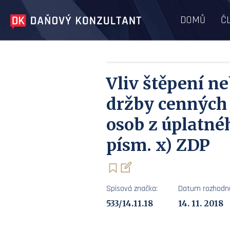
DOMŮ
Č
Vliv štěpení n
držby cenných 
osob z úplatnéh
písm. x) ZDP
Spisová značka:
Datum rozhodnu
533/14.11.18
14. 11. 2018