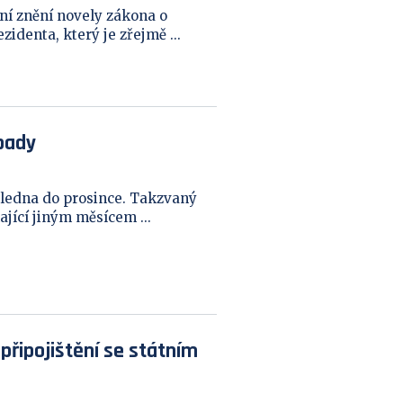
í znění novely zákona o
identa, který je zřejmě ...
pady
ledna do prosince. Takzvaný
jící jiným měsícem ...
připojištění se státním