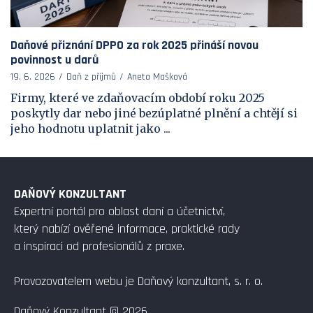
Daňové přiznání DPPO za rok 2025 přináší novou
povinnost u darů
19. 6. 2026
Daň z příjmů
Aneta Mašková
Firmy, které ve zdaňovacím období roku 2025
poskytly dar nebo jiné bezúplatné plnění a chtějí si
jeho hodnotu uplatnit jako ...
DAŇOVÝ KONZULTANT
Expertní portál pro oblast daní a účetnictví,
který nabízí ověřené informace, praktické rady
a inspiraci od profesionálů z praxe.
Provozovatelem webu je Daňový konzultant, s. r. o.
Daňový Konzultant © 2026