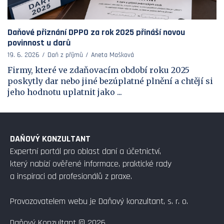
Daňové přiznání DPPO za rok 2025 přináší novou
povinnost u darů
19. 6. 2026
Daň z příjmů
Aneta Mašková
Firmy, které ve zdaňovacím období roku 2025
poskytly dar nebo jiné bezúplatné plnění a chtějí si
jeho hodnotu uplatnit jako ...
DAŇOVÝ KONZULTANT
Expertní portál pro oblast daní a účetnictví,
který nabízí ověřené informace, praktické rady
a inspiraci od profesionálů z praxe.
Provozovatelem webu je Daňový konzultant, s. r. o.
Daňový Konzultant © 2026