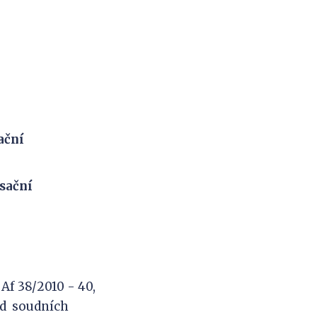
ační
asační
f 38/2010 - 40,
 od soudních