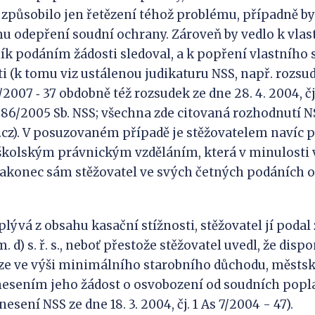
způsobilo jen řetězení téhož problému, případně b
u odepření soudní ochrany. Zároveň by vedlo k vla
tník podáním žádosti sledoval, a k popření vlastního 
i (k tomu viz ustálenou judikaturu NSS, např. rozsud
65/2007 ‑ 37 obdobně též rozsudek ze dne 28. 4. 2004, čj
. 486/2005 Sb. NSS; všechna zde citovaná rozhodnutí 
cz). V posuzovaném případě je stěžovatelem navíc 
školským právnickým vzděláním, která v minulosti
 nakonec sám stěžovatel ve svých četných podáních
 z obsahu kasační stížnosti, stěžovatel jí podal 
sm. d) s. ř. s., neboť přestože stěžovatel uvedl, že dis
ze ve výši minimálního starobního důchodu, městs
sením jeho žádost o osvobození od soudních popla
esení NSS ze dne 18. 3. 2004, čj. 1 As 7/2004 - 47).