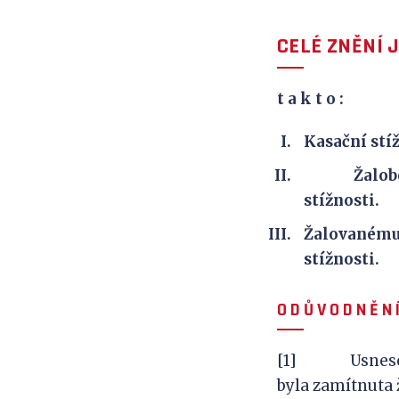
CELÉ ZNĚNÍ 
t a k
t o :
Kasační stíž
Žalobce n 
stížnosti.
Žalovanému 
stížnosti.
O D Ů V
O D N Ě N 
[1] Usnesením M
byla zamítnuta 