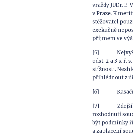
vraždy JUDr. E. 
v Praze. K meri
stěžovatel pouz
exekučně nepos
příjmem ve výši
[5] Nejvyšší s
odst. 2 a 3 s. ř
stížnosti. Neshl
přihlédnout z ú
[6] Kasační s
[7] Zdejší sou
rozhodnutí soud
být podmínky ří
a zaplacení sou