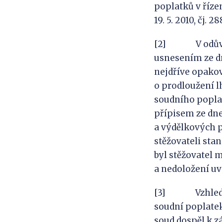
poplatků v říze
19. 5. 2010, čj. 
[2] V odůvodně
usnesením ze dn
nejdříve opakova
o prodloužení lh
soudního popla
přípisem ze dne
a výdělkových p
stěžovateli sta
byl stěžovatel
a nedoložení u
[3] Vzhledem k
soudní poplatek
soud dospěl k z