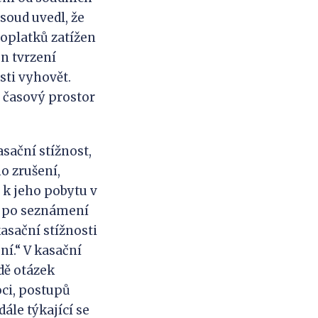
 soud uvedl, že
poplatků zatížen
n tvrzení
sti vyhovět.
ý časový prostor
ační stížnost,
o zrušení,
 k jeho pobytu v
t po seznámení
sační stížnosti
í.“ V kasační
dě otázek
oci, postupů
ále týkající se