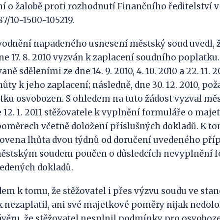
ní o žalobě proti rozhodnutí Finančního ředitelství v
2887/10-1500-105219.
ní napadeného usnesení městský soud uvedl, že 
e 17. 8. 2010 vyzván k zaplacení soudního poplatku.
ně sděleními ze dne 14. 9. 2010, 4. 10. 2010 a 22. 11. 
ůty k jeho zaplacení; následně, dne 30. 12. 2010, požá
tku osvobozen. S ohledem na tuto žádost vyzval mě
 12. 1. 2011 stěžovatele k vyplnění formuláře o maj
oměrech včetně doložení příslušných dokladů. K to
novena lhůta dvou týdnů od doručení uvedeného příp
 městským soudem poučen o důsledcích nevyplnění 
vedených dokladů.
 tomu, že stěžovatel i přes výzvu soudu ve stan
 nezaplatil, ani své majetkové poměry nijak nedolo
ávěru, že stěžovatel nesplnil podmínky pro osvoboz