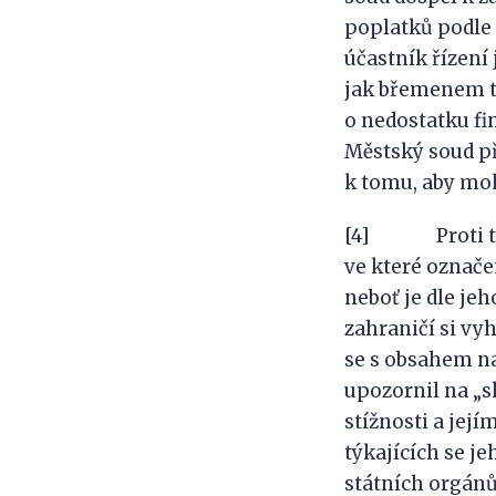
poplatků podle §
účastník řízení
jak břemenem t
o nedostatku fi
Městský soud př
k tomu, aby moh
[4] Proti tomu
ve které označe
neboť je dle je
zahraničí si vy
se s obsahem n
upozornil na „s
stížnosti a jej
týkajících se j
státních orgánů