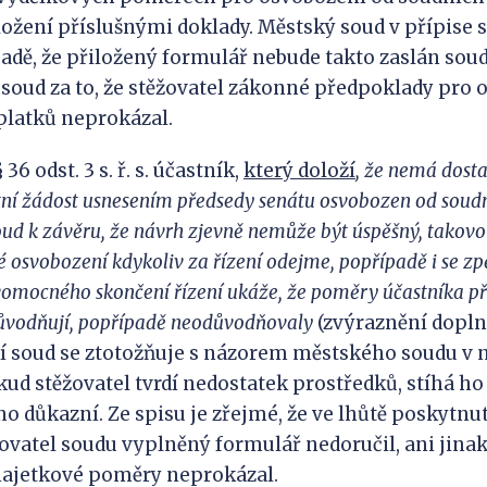
ložení příslušnými doklady. Městský soud v přípise 
ípadě, že přiložený formulář nebude takto zaslán sou
 soud za to, že stěžovatel zákonné předpoklady pro
platků neprokázal.
 odst. 3 s. ř. s. účastník,
který doloží
, že nemá dosta
tní žádost usnesením předsedy senátu osvobozen od soudn
oud k závěru, že
návrh zjevně nemůže být úspěšný, t
akovo
é
osvobození kdykoliv za řízení odejme, popřípadě i se zp
omocného skončení řízení ukáže, že poměry účastníka p
ůvodňují, popřípadě neodůvodňovaly
(zvýraznění dopl
ní soud se ztotožňuje s názorem městského soudu 
kud stěžovatel tvrdí nedostatek prostředků, stíhá 
no důkazní. Ze spisu je zřejmé, že ve lhůtě poskytnu
žovatel soudu vyplněný formulář nedoručil, ani jinak
ajetkové poměry neprokázal.