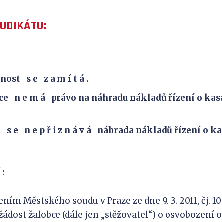
JUDIKÁTU:
nost s e z a m í t á .
e m á právo na náhradu nákladů řízení o kas
s e n e p ř i z n á v á náhrada nákladů řízení o k
Í
:
ěstského soudu v Praze ze dne 9. 3. 2011, čj. 10 A
žádost žalobce (dále jen „stěžovatel“) o osvobození