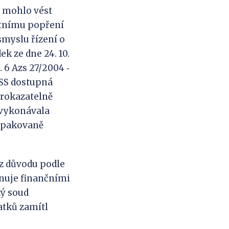
y mohlo vést
stnímu popření
smyslu řízení o
ek ze dne 24. 10.
. 6 Azs 27/2004 ‑
NSS dostupná
prokazatelně
 vykonávala
 opakovaně
z důvodu podle
ponuje finančními
ký soud
tků zamítl