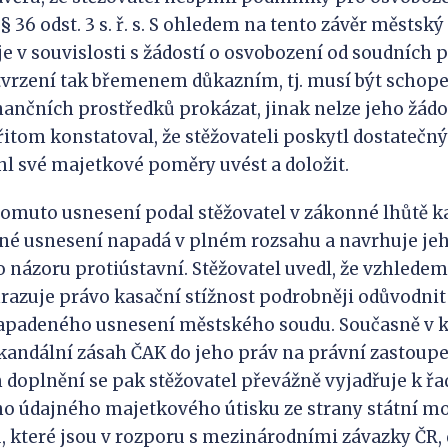
 36 odst. 3 s. ř. s. S ohledem na tento závěr městský
 je v souvislosti s žádostí o osvobození od soudních 
vrzení tak břemenem důkazním, tj. musí být schope
nančních prostředků prokázat, jinak nelze jeho žádo
itom konstatoval, že stěžovateli poskytl dostatečn
l své majetkové poměry uvést a doložit.
to usnesení podal stěžovatel v zákonné lhůtě kas
né usnesení napadá v plném rozsahu a navrhuje jeh
ho názoru protiústavní. Stěžovatel uvedl, že vzhledem
hrazuje právo kasační stížnost podrobněji odůvodni
apadeného usnesení městského soudu. Současně v ka
kandální zásah ČAK do jeho práv na právní zastoupen
ím doplnění se pak stěžovatel převážně vyjadřuje k řa
eho údajného majetkového útisku ze strany státní m
, které jsou v rozporu s mezinárodními závazky ČR, d