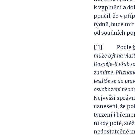
k vyplnění a do
poučil, že v př
týdnů, bude mít
od soudních po
[11] Podle § 36
může být na
vlas
Do
spěje-li však
s
zamítne. Přiznan
jestliže
se
do
prav
osvobození neod
Nejvyšší správ
usnesení, že po
tvrzení i břeme
nikdy poté, stě
nedostatečné m