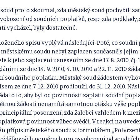
d proto zkoumal, zda městský soud pochybil, zamí
svobození od soudních poplatků, resp. zda podklady, 
í vycházel, byly dostatečné.
eného spisu vyplývá následující. Poté, co soudní 
k městskému soudu nebyl zaplacen současně s jejím
le k jeho zaplacení usnesením ze dne 17. 8. 2010, čj. 
áními ze dne 14. 9. 2010, 4. 10. 2010 a 22. 11. 2010 žá
ní soudního poplatku. Městský soud žádostem vyhov
isem ze dne 7. 12. 2010 prodloužil do 31. 12. 2010. Nás
žádal o to, aby byl od povinnosti zaplatit soudní pop
mětnou žádostí nenamítá samotnou otázku výše pop
 principiální posouzení, zda žalobci vzhledem k me
latková povinnost vůbec svědčí. V reakci na uvede
lán přípis městského soudu s formulářem „Potvrzení
výdělkových poměrech pro osvobození od soudních