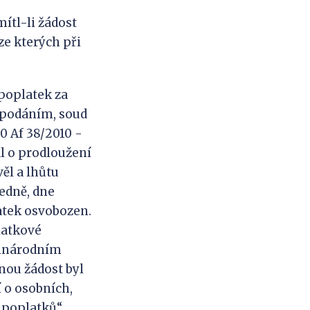
tl-li žádost
ze kterých při
poplatek za
 podáním, soud
10 Af 38/2010 -
dal o prodloužení
ěl a lhůtu
ledně, dne
latek osvobozen.
latkové
zinárodním
nou žádost byl
 o osobních,
 poplatků“