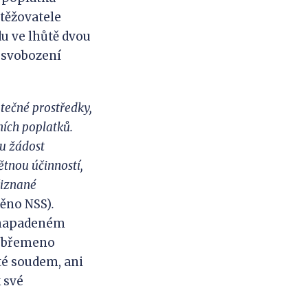
stěžovatele
du ve lhůtě dvou
 osvobození
tečné prostředky,
ích poplatků.
u žádost
ětnou účinností,
řiznané
něno NSS)
.
v napadeném
ho břemeno
té soudem, ani
 své