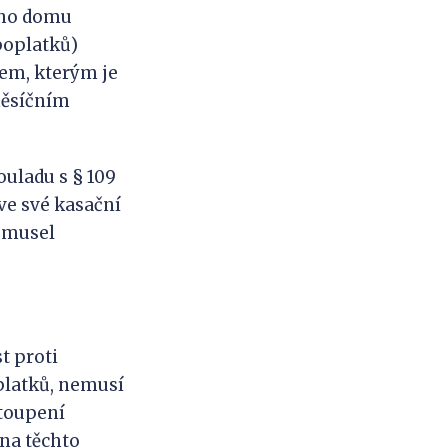
vého domu
poplatků)
jem, kterým je
měsíčním
ladu s § 109
 ve své kasační
y musel
t proti
platků, nemusí
stoupení
 na těchto