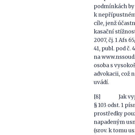
podmínkách by 
k nepřípustném
cíle, jenž účas
kasační stížnost
2007, čj. 1 Afs 
41, publ. pod č
na www.nssoud.
osoba s vysoko
advokacii, což
uvádí.
[8] Jak vyplývá
§ 103 odst. 1 pí
prostředky pou
napadeným usne
(srov. k tomu usn