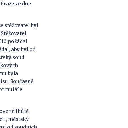
 Praze ze dne
stěžovatel byl
 Stěžovatel
2010 požádal
dal, aby byl od
stský soud
etkových
mu byla
isu. Současně
formuláře
ovené lhůtě
žil, městský
ení od soudních