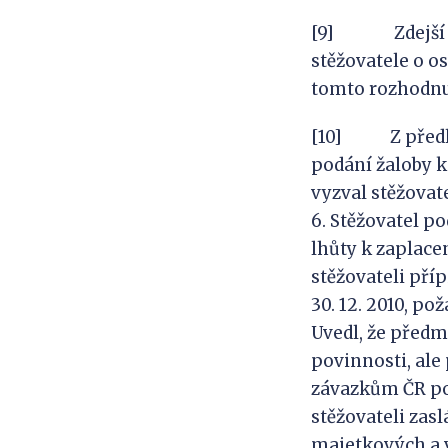
[9] Zdejší sou
stěžovatele o o
tomto rozhodnut
[10] Z předlož
podání žaloby 
vyzval stěžovate
6. Stěžovatel pod
lhůty k zaplace
stěžovateli příp
30. 12. 2010, po
Uvedl, že před
povinnosti, ale
závazkům ČR pop
stěžovateli zas
majetkových a 