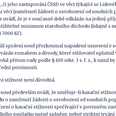
V., či jeho zastupování ČSSD ve věci týkající se Lido
tu věci (zamítnutí žádosti o osvobození od soudních 
e uvádí, že je v současné době odkázán na jediný pří
tižitelné minimum starobního důchodu (údajně s 
 7000 Kč).
právní soud přezkoumal napadené usnesení v sou
. s. vázán rozsahem a důvody, které stěžovatel uplatnil
edal přitom vady podle § 109 odst. 3 s. ř. s., k nimž b
řední povinnosti.
tížnost není důvodná.
d především uvádí, že směřuje-li kasační stížnos
u o zamítnutí žádosti o osvobození od soudních po
zení o kasační stížnosti spočívající v povinném za
dního poplatku nutně splněny, neboť striktní trvání