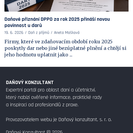
Daňové přiznání DPPO za rok 2025 přináší novou
povinnost u darů
19. 6. 2026
Daň z příjmů
Aneta Mašková
Firmy, které ve zdaňovacím období roku 2025
poskytly dar nebo jiné bezúplatné plnění a chtějí si
jeho hodnotu uplatnit jako ...
DAŇOVÝ KONZULTANT
Expertní portál pro oblast daní a účetnictví,
který nabízí ověřené informace, praktické rady
a inspiraci od profesionálů z praxe.
Provozovatelem webu je Daňový konzultant, s. r. o.
Daňový Konzultant © 2026