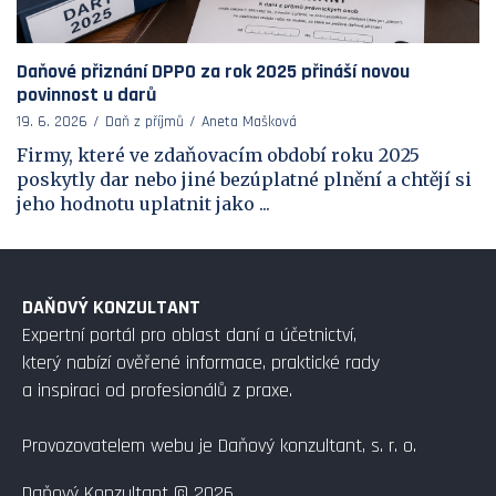
Daňové přiznání DPPO za rok 2025 přináší novou
povinnost u darů
19. 6. 2026
Daň z příjmů
Aneta Mašková
Firmy, které ve zdaňovacím období roku 2025
poskytly dar nebo jiné bezúplatné plnění a chtějí si
jeho hodnotu uplatnit jako ...
DAŇOVÝ KONZULTANT
Expertní portál pro oblast daní a účetnictví,
který nabízí ověřené informace, praktické rady
a inspiraci od profesionálů z praxe.
Provozovatelem webu je Daňový konzultant, s. r. o.
Daňový Konzultant © 2026