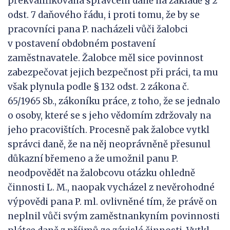
překvalifikována správcem daně na základě § 2
odst. 7 daňového řádu, i proti tomu, že by se
pracovníci pana P. nacházeli vůči žalobci
v postavení obdobném postavení
zaměstnavatele. Žalobce měl sice povinnost
zabezpečovat jejich bezpečnost při práci, ta mu
však plynula podle § 132 odst. 2 zákona č.
65/1965 Sb., zákoníku práce, z toho, že se jednalo
o osoby, které se s jeho vědomím zdržovaly na
jeho pracovištích. Procesně pak žalobce vytkl
správci daně, že na něj neoprávněně přesunul
důkazní břemeno a že umožnil panu P.
neodpovědět na žalobcovu otázku ohledně
činnosti L. M., naopak vycházel z nevěrohodné
výpovědi pana P. ml. ovlivněné tím, že právě on
neplnil vůči svým zaměstnankyním povinnosti