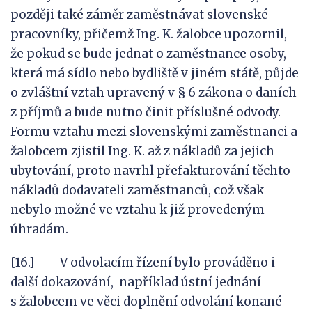
později také záměr zaměstnávat slovenské
pracovníky, přičemž Ing. K. žalobce upozornil,
že pokud se bude jednat o zaměstnance osoby,
která má sídlo nebo bydliště v jiném státě, půjde
o zvláštní vztah upravený v § 6 zákona o daních
z příjmů a bude nutno činit příslušné odvody.
Formu vztahu mezi slovenskými zaměstnanci a
žalobcem zjistil Ing. K. až z nákladů za jejich
ubytování, proto navrhl přefakturování těchto
nákladů dodavateli zaměstnanců, což však
nebylo možné ve vztahu k již provedeným
úhradám.
[16.] V odvolacím řízení bylo prováděno i
další dokazování, například ústní jednání
s žalobcem ve věci doplnění odvolání konané