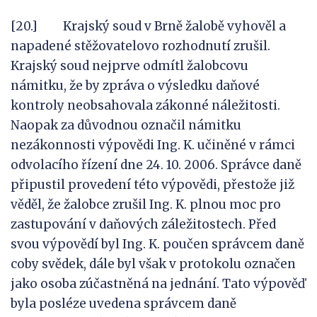
[20.] Krajský soud v Brně žalobě vyhověl a
napadené stěžovatelovo rozhodnutí zrušil.
Krajský soud nejprve odmítl žalobcovu
námitku, že by zpráva o výsledku daňové
kontroly neobsahovala zákonné náležitosti.
Naopak za důvodnou označil námitku
nezákonnosti výpovědi Ing. K. učiněné v rámci
odvolacího řízení dne 24. 10. 2006. Správce daně
připustil provedení této výpovědi, přestože již
věděl, že žalobce zrušil Ing. K. plnou moc pro
zastupování v daňových záležitostech. Před
svou výpovědí byl Ing. K. poučen správcem daně
coby svědek, dále byl však v protokolu označen
jako osoba zúčastněná na jednání. Tato výpověď
byla posléze uvedena správcem daně