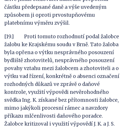
částku předepsané daně a výše uvedeným
způsobem ji oproti prvostupňovému
platebnímu výměru zvýšil.
[19.] Proti tomuto rozhodnutí podal žalobce
žalobu ke Krajskému soudu v Brně. Tato žaloba
byla opřena o výtku nesprávného posouzení
bydliště zhotovitelů, nesprávného posouzení
povahy vztahu mezi žalobcem a zhotoviteli a o
výtku vad řízení, konkrétně o absenci označení
rozhodných důkazů ve zprávě o daňové
kontrole, využití výpovědi nevěrohodného
svědka Ing. K. získané bez přítomnosti žalobce,
mimo jakýkoli procesní rámec a navzdory
příkazu mlčenlivosti daňového poradce.
Žalobce kritizoval i využití výpovědí J. K. a J. S.