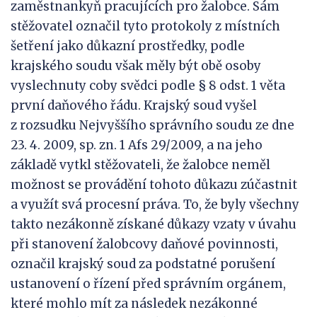
zaměstnankyň pracujících pro žalobce. Sám
stěžovatel označil tyto protokoly z místních
šetření jako důkazní prostředky, podle
krajského soudu však měly být obě osoby
vyslechnuty coby svědci podle § 8 odst. 1 věta
první daňového řádu. Krajský soud vyšel
z rozsudku Nejvyššího správního soudu ze dne
23. 4. 2009, sp. zn. 1 Afs 29/2009, a na jeho
základě vytkl stěžovateli, že žalobce neměl
možnost se provádění tohoto důkazu zúčastnit
a využít svá procesní práva. To, že byly všechny
takto nezákonně získané důkazy vzaty v úvahu
při stanovení žalobcovy daňové povinnosti,
označil krajský soud za podstatné porušení
ustanovení o řízení před správním orgánem,
které mohlo mít za následek nezákonné