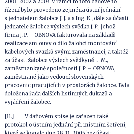
2001, 2002 a 2003. V rámci tohoto daňového
řízení bylo provedeno zejména ústní jednání
s jednatelem žalobce J. J. a s Ing. K., dále za účasti
jednatele žalobce výslech svědka J. P., jehož
firma J. P. – OBNOVA fakturovala na základě
realizace smlouvy o dílo žalobci montování
kabelových svazků svými zaměstnanci, a taktéž
za účasti žalobce výslech svědkyně L. M.,
zaměstnankyně společnosti J. P. – OBNOVA,
zaměstnané jako vedoucí slovenských
pracovnic pracujících v prostorách žalobce. Byla
doložena řada dalších listinných důkazů a
vyjádření žalobce.
[11.] V daňovém spise je zařazen také
protokol o ústním jednání při místním šetření,
které se konalo dne 28. 11. 2005 bez účasti