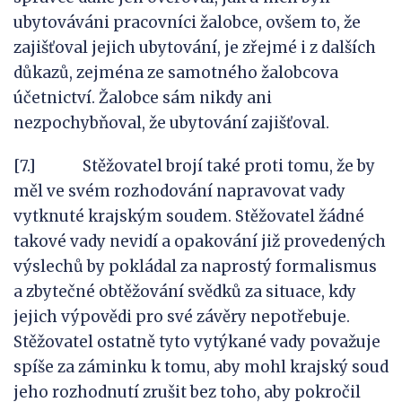
ubytováváni pracovníci žalobce, ovšem to, že
zajišťoval jejich ubytování, je zřejmé i z dalších
důkazů, zejména ze samotného žalobcova
účetnictví. Žalobce sám nikdy ani
nezpochybňoval, že ubytování zajišťoval.
[7.] Stěžovatel brojí také proti tomu, že by
měl ve svém rozhodování napravovat vady
vytknuté krajským soudem. Stěžovatel žádné
takové vady nevidí a opakování již provedených
výslechů by pokládal za naprostý formalismus
a zbytečné obtěžování svědků za situace, kdy
jejich výpovědi pro své závěry nepotřebuje.
Stěžovatel ostatně tyto vytýkané vady považuje
spíše za záminku k tomu, aby mohl krajský soud
jeho rozhodnutí zrušit bez toho, aby pokročil