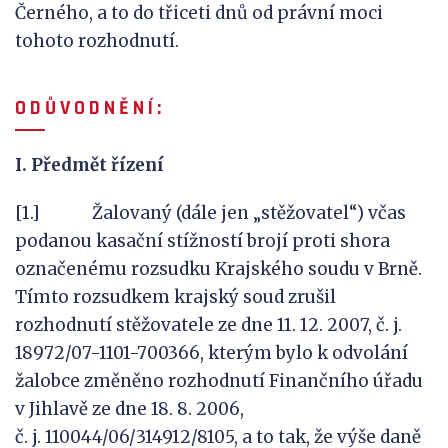
Černého, a to do třiceti dnů od právní moci
tohoto rozhodnutí.
O D Ů V
O D N Ě N Í :
I. Předmět řízení
[1.] Žalovaný (dále jen „stěžovatel“) včas
podanou kasační stížností brojí proti shora
označenému rozsudku Krajského soudu v Brně.
Tímto rozsudkem krajský soud zrušil
rozhodnutí stěžovatele ze dne 11. 12. 2007, č. j.
18972/07-1101-700366, kterým bylo k odvolání
žalobce změněno rozhodnutí Finančního úřadu
v Jihlavě ze dne 18. 8. 2006,
č. j. 110044/06/314912/8105, a to tak, že výše daně