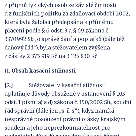
z příjmů fyzických osob ze závislé činnosti
a z funkčních požitků za zdaňovací období 2002,
která byla žalobci předepsána k přímému
placení podle § 6 odst. 3 a § 69 zákona č.
337/1992 Sb., o správě daní a poplatků (dále též
daňový řád“), byla stěžovatelem zvýšena
z částky 2 373 919 Kč na 3 125 830 Kč.
II. Obsah kasační stížnosti
[2.] Stěžovatel v kasační stížnosti
uplatňuje důvody obsažené v ustanovení § 103
odst. 1 písm. a) a d) zákona č. 150/2002 Sb., soudní
řád správní (dále jen „s. ř. s.“), když namítá
nesprávné posouzení právní otázky krajským
soudem a jeho nepřezkoumatelnost pro