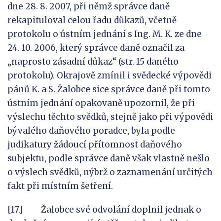
dne 28. 8. 2007, při němž správce daně
rekapituloval celou řadu důkazů, včetně
protokolu o ústním jednání s Ing. M. K. ze dne
24. 10. 2006, který správce daně označil za
„naprosto zásadní důkaz“ (str. 15 daného
protokolu). Okrajově zmínil i svědecké výpovědi
pánů K. a S. Žalobce sice správce daně při tomto
ústním jednání opakovaně upozornil, že při
výslechu těchto svědků, stejně jako při výpovědi
bývalého daňového poradce, byla podle
judikatury žádoucí přítomnost daňového
subjektu, podle správce daně však vlastně nešlo
o výslech svědků, nýbrž o zaznamenání určitých
fakt při místním šetření.
[17.] Žalobce své odvolání doplnil jednak o