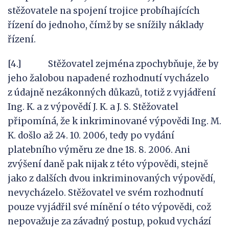
stěžovatele na spojení trojice probíhajících
řízení do jednoho, čímž by se snížily náklady
řízení.
[4.] Stěžovatel zejména zpochybňuje, že by
jeho žalobou napadené rozhodnutí vycházelo
z údajně nezákonných důkazů, totiž z vyjádření
Ing. K. a z výpovědí J. K. a J. S. Stěžovatel
připomíná, že k inkriminované výpovědi Ing. M.
K. došlo až 24. 10. 2006, tedy po vydání
platebního výměru ze dne 18. 8. 2006. Ani
zvýšení daně pak nijak z této výpovědi, stejně
jako z dalších dvou inkriminovaných výpovědí,
nevycházelo. Stěžovatel ve svém rozhodnutí
pouze vyjádřil své mínění o této výpovědi, což
nepovažuje za závadný postup, pokud vychází