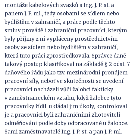
montáže kabelových svazků s Ing. J. P. st. a
panem J. P. ml., tedy osobami se sídlem nebo
bydlištěm v zahraničí, a práce podle těchto
smluv prováděli zahraniční pracovníci, kterým
byly příjmy z ní vypláceny prostřednictvím
osoby se sídlem nebo bydlištěm v zahraničí,
která tuto práci zprostředkovala. Správce daně
takový postup klasifikoval na základě § 2 odst. 7
daňového řádu jako tzv. mezinárodní pronájem
pracovní síly, neboť ve skutečnosti se uvedení
pracovníci nacházeli vůči žalobci fakticky
v zaměstnaneckém vztahu, když žalobce tyto
pracovníky řídil, ukládal jim úkoly, kontroloval
je a pracovníci byli zahraničními zhotoviteli
odměňováni podle doby odpracované u žalobce.
Sami zaměstnavatelé Ing. J. P. st. a pan J. P. ml.