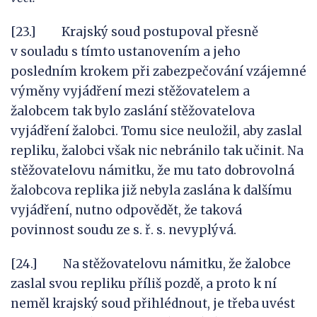
[23.] Krajský soud postupoval přesně
v souladu s tímto ustanovením a jeho
posledním krokem při zabezpečování vzájemné
výměny vyjádření mezi stěžovatelem a
žalobcem tak bylo zaslání stěžovatelova
vyjádření žalobci. Tomu sice neuložil, aby zaslal
repliku, žalobci však nic nebránilo tak učinit. Na
stěžovatelovu námitku, že mu tato dobrovolná
žalobcova replika již nebyla zaslána k dalšímu
vyjádření, nutno odpovědět, že taková
povinnost soudu ze s. ř. s. nevyplývá.
[24.] Na stěžovatelovu námitku, že žalobce
zaslal svou repliku příliš pozdě, a proto k ní
neměl krajský soud přihlédnout, je třeba uvést