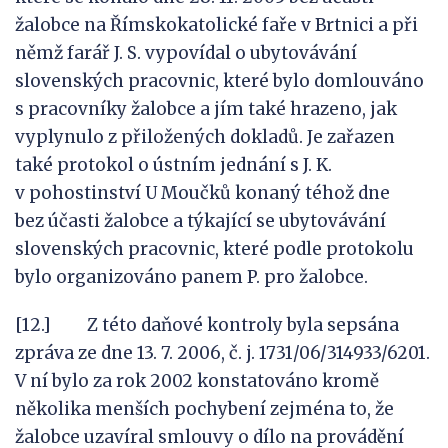
žalobce na Římskokatolické faře v Brtnici a při
němž farář J. S. vypovídal o ubytovávání
slovenských pracovnic, které bylo domlouváno
s pracovníky žalobce a jím také hrazeno, jak
vyplynulo z přiložených dokladů. Je zařazen
také protokol o ústním jednání s J. K.
v pohostinství U Moučků konaný téhož dne
bez účasti žalobce a týkající se ubytovávání
slovenských pracovnic, které podle protokolu
bylo organizováno panem P. pro žalobce.
[12.] Z této daňové kontroly byla sepsána
zpráva ze dne 13. 7. 2006, č. j. 1731/06/314933/6201.
V ní bylo za rok 2002 konstatováno kromě
několika menších pochybení zejména to, že
žalobce uzavíral smlouvy o dílo na provádění