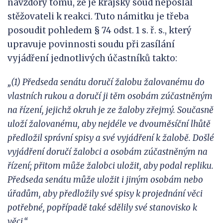
navzdory tomu, že je krajský soud neposlal
stěžovateli k reakci. Tuto námitku je třeba
posoudit pohledem § 74 odst. 1 s. ř. s., který
upravuje povinnosti soudu při zasílání
vyjádření jednotlivých účastníků takto:
„(1) Předseda senátu doručí žalobu žalovanému do
vlastních rukou a doručí ji těm osobám zúčastněným
na řízení, jejichž okruh je ze žaloby zřejmý. Současně
uloží žalovanému, aby nejdéle ve dvouměsíční lhůtě
předložil správní spisy a své vyjádření k žalobě. Došlé
vyjádření doručí žalobci a osobám zúčastněným na
řízení; přitom může žalobci uložit, aby podal repliku.
Předseda senátu může uložit i jiným osobám
nebo
úřadům, aby předložily své
spisy k projednání věci
potřebné, popřípadě také sdělily své stanovisko k
věci.“