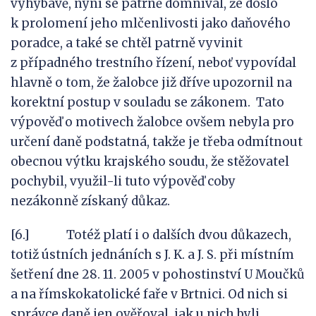
vyhýbavě, nyní se patrně domníval, že došlo
k prolomení jeho mlčenlivosti jako daňového
poradce, a také se chtěl patrně vyvinit
z případného trestního řízení, neboť vypovídal
hlavně o tom, že žalobce již dříve upozornil na
korektní postup v souladu se zákonem. Tato
výpověď o motivech žalobce ovšem nebyla pro
určení daně podstatná, takže je třeba odmítnout
obecnou výtku krajského soudu, že stěžovatel
pochybil, využil-li tuto výpověď coby
nezákonně získaný důkaz.
[6.] Totéž platí i o dalších dvou důkazech,
totiž ústních jednáních s J. K. a J. S. při místním
šetření dne 28. 11. 2005 v pohostinství U Moučků
a na římskokatolické faře v Brtnici. Od nich si
správce daně jen ověřoval, jak u nich byli