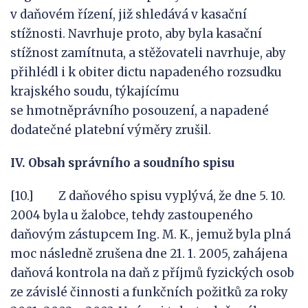
v daňovém řízení, již shledává v kasační
stížnosti. Navrhuje proto, aby byla kasační
stížnost zamítnuta, a stěžovateli navrhuje, aby
přihlédl i k obiter dictu napadeného rozsudku
krajského soudu, týkajícímu
se hmotněprávního posouzení, a napadené
dodatečné platební výměry zrušil.
IV. Obsah správního a soudního spisu
[10.] Z daňového spisu vyplývá, že dne 5. 10.
2004 byla u žalobce, tehdy zastoupeného
daňovým zástupcem Ing. M. K., jemuž byla plná
moc následně zrušena dne 21. 1. 2005, zahájena
daňová kontrola na daň z příjmů fyzických osob
ze závislé činnosti a funkčních požitků za roky