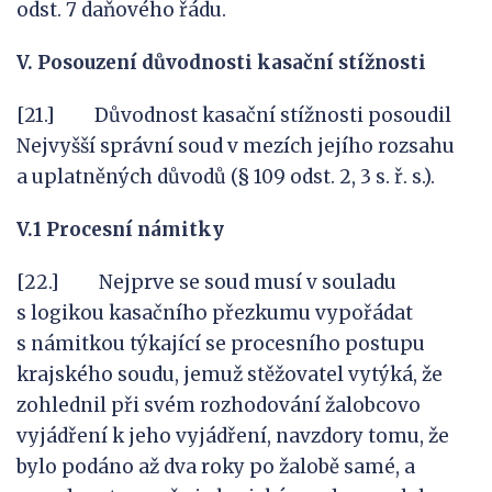
odst. 7 daňového řádu.
V. Posouzení důvodnosti kasační stížnosti
[21.] Důvodnost kasační stížnosti posoudil
Nejvyšší správní soud v mezích jejího rozsahu
a uplatněných důvodů (§ 109 odst. 2, 3 s. ř. s.).
V.1 Procesní námitky
[22.] Nejprve se soud musí v souladu
s logikou kasačního přezkumu vypořádat
s námitkou týkající se procesního postupu
krajského soudu, jemuž stěžovatel vytýká, že
zohlednil při svém rozhodování žalobcovo
vyjádření k jeho vyjádření, navzdory tomu, že
bylo podáno až dva roky po žalobě samé, a