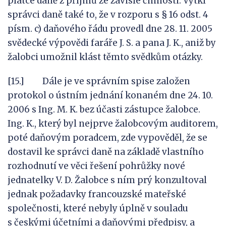
plátce daně z příjmů ze závislé činnosti. Vytkl
správci daně také to, že v rozporu s § 16 odst. 4
písm. c) daňového řádu provedl dne 28. 11. 2005
svědecké výpovědi faráře J. S. a pana J. K., aniž by
žalobci umožnil klást těmto svědkům otázky.
[15.] Dále je ve správním spise založen
protokol o ústním jednání konaném dne 24. 10.
2006 s Ing. M. K. bez účasti zástupce žalobce.
Ing. K., který byl nejprve žalobcovým auditorem,
poté daňovým poradcem, zde vypověděl, že se
dostavil ke správci daně na základě vlastního
rozhodnutí ve věci řešení pohrůžky nové
jednatelky V. D. Žalobce s ním prý konzultoval
jednak požadavky francouzské mateřské
společnosti, které nebyly úplně v souladu
s českými účetními a daňovými předpisy, a