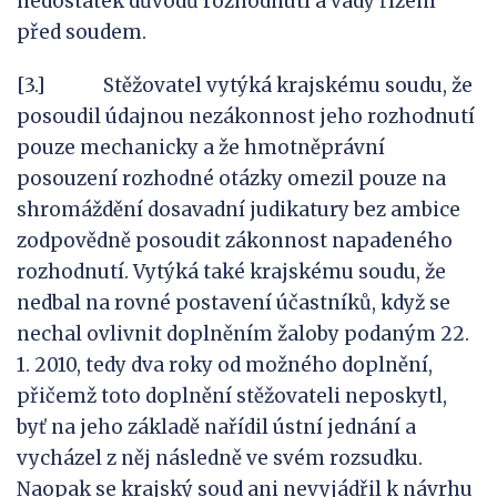
nedostatek důvodů rozhodnutí a vady řízení
před soudem.
[3.] Stěžovatel vytýká krajskému soudu, že
posoudil údajnou nezákonnost jeho rozhodnutí
pouze mechanicky a že hmotněprávní
posouzení rozhodné otázky omezil pouze na
shromáždění dosavadní judikatury bez ambice
zodpovědně posoudit zákonnost napadeného
rozhodnutí. Vytýká také krajskému soudu, že
nedbal na rovné postavení účastníků, když se
nechal ovlivnit doplněním žaloby podaným 22.
1. 2010, tedy dva roky od možného doplnění,
přičemž toto doplnění stěžovateli neposkytl,
byť na jeho základě nařídil ústní jednání a
vycházel z něj následně ve svém rozsudku.
Naopak se krajský soud ani nevyjádřil k návrhu