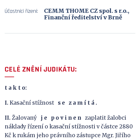
CEMM THOME CZ spol. s r.o.,
Účastníci řízení:
Finanční ředitelství v Brně
CELÉ ZNĚNÍ JUDIKÁTU:
t a k
t o:
I.
Kasační stížnost
s
e
z
a
m
í
t
á
.
II.
Žalovaný
j
e
p
o
v
i
n
e
n
zaplatit žalobci
náklady řízení o kasační stížnosti v částce 2880
Kč k rukám jeho právního zástupce Mgr. Jiřího