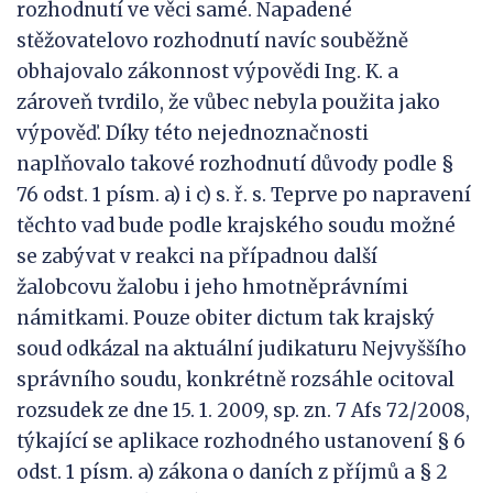
rozhodnutí ve věci samé. Napadené
stěžovatelovo rozhodnutí navíc souběžně
obhajovalo zákonnost výpovědi Ing. K. a
zároveň tvrdilo, že vůbec nebyla použita jako
výpověď. Díky této nejednoznačnosti
naplňovalo takové rozhodnutí důvody podle §
76 odst. 1 písm. a) i c) s. ř. s. Teprve po napravení
těchto vad bude podle krajského soudu možné
se zabývat v reakci na případnou další
žalobcovu žalobu i jeho hmotněprávními
námitkami. Pouze obiter dictum tak krajský
soud odkázal na aktuální judikaturu Nejvyššího
správního soudu, konkrétně rozsáhle ocitoval
rozsudek ze dne 15. 1. 2009, sp. zn. 7 Afs 72/2008,
týkající se aplikace rozhodného ustanovení § 6
odst. 1 písm. a) zákona o daních z příjmů a § 2