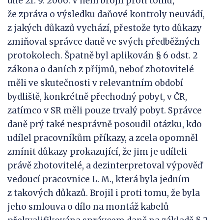
dne 21. 9. 2006. V něm brojil proti tomu,
že zpráva o výsledku daňové kontroly neuvádí,
z jakých důkazů vychází, přestože tyto důkazy
zmiňoval správce daně ve svých předběžných
protokolech. Špatně byl aplikován § 6 odst. 2
zákona o daních z příjmů, neboť zhotovitelé
měli ve skutečnosti v relevantním období
bydliště, konkrétně přechodný pobyt, v ČR,
zatímco v SR měli pouze trvalý pobyt. Správce
daně prý také nesprávně posoudil otázku, kdo
udílel pracovníkům příkazy, a zcela opomněl
zmínit důkazy prokazující, že jim je udíleli
právě zhotovitelé, a dezinterpretoval výpověď
vedoucí pracovnice L. M., která byla jedním
z takových důkazů. Brojil i proti tomu, že byla
jeho smlouva o dílo na montáž kabelů