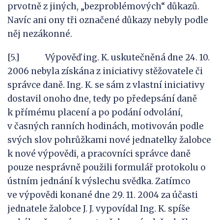
prvotně z jiných, „bezproblémových“ důkazů.
Navíc ani ony tři označené důkazy nebyly podle
něj nezákonné.
[5.] Výpověď ing. K. uskutečněná dne 24. 10.
2006 nebyla získána z iniciativy stěžovatele či
správce daně. Ing. K. se sám z vlastní iniciativy
dostavil onoho dne, tedy po předepsání daně
k přímému placení a po podání odvolání,
v časných ranních hodinách, motivován podle
svých slov pohrůžkami nové jednatelky žalobce
k nové výpovědi, a pracovníci správce daně
pouze nesprávně použili formulář protokolu o
ústním jednání k výslechu svědka. Zatímco
ve výpovědi konané dne 29. 11. 2004 za účasti
jednatele žalobce J. J. vypovídal Ing. K. spíše