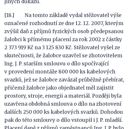
jiných důkazů.
[18.] Na tomto základě vydal stěžovatel výše
označené rozhodnutí ze dne 12. 12. 2007, kterým
zvýšil daň z příjmů fyzických osob předepsanou
žalobci k přímému placení za rok 2002 z částky
2 373 919 Kč na 3 125 830 Kč. Stěžovatel vyšel ze
skutečnosti, že žalobce uzavřel se zhotovitelem
Ing. J. P. starším smlouvu o dílo spočívající
v provedení montáže 800 000 ks kabelových
svazků, jež se žalobce zavázal průběžně přebírat,
přičemž žalobce jako objednatel měl zajistit
prostory, stroje, energii a materiál. Později byla
uzavřena obdobná smlouva o dílo na zhotovení
dalších 250 000 ks kabelových svazků. Dohodou
pak do této smlouvy o dílo vstoupil i J. P. mladší.
Placení daně z příjmů zaměstnanců Ing. J. P. bylo