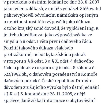
v protokolu o ústním jednání ze dne 28. 8. 2007
jako jeden z důkazů, z nichž vycházel. Stěžovatel
pak nevyhověl odvolacím námitkám opřeným
o nepřípustnost této výpovědi jako důkazu.
Z toho krajský soud dovodil, že vyjádření Ing. K.
je třeba klasifikovat jako výpověď svědka ve
smyslu § 8 odst. 1 věta první daňového řádu.
Použití takového důkazu však bylo
protizákonné, neboť byla získána jednak
v rozporu s § 8 odst. 3 a § 31 odst. 4 daňového
řádu a jednak v rozporu s § 6 odst. 8 zákona č.
523/1992 Sb., o daňovém poradenství a Komoře
daňových poradců České republiky. Druhým
důvodem zrušujícího výroku bylo ústní jednání
s J. K. a J. S. konané dne 28. 11. 2005, z nějž
správce daně získal informace o ubytovávání