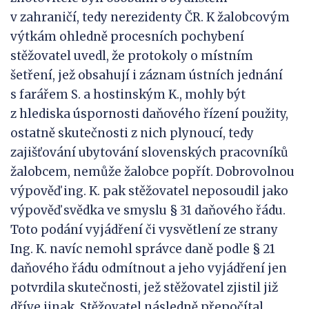
v zahraničí, tedy nerezidenty ČR. K žalobcovým
výtkám ohledně procesních pochybení
stěžovatel uvedl, že protokoly o místním
šetření, jež obsahují i záznam ústních jednání
s farářem S. a hostinským K., mohly být
z hlediska úspornosti daňového řízení použity,
ostatně skutečnosti z nich plynoucí, tedy
zajišťování ubytování slovenských pracovníků
žalobcem, nemůže žalobce popřít. Dobrovolnou
výpověď ing. K. pak stěžovatel neposoudil jako
výpověď svědka ve smyslu § 31 daňového řádu.
Toto podání vyjádření či vysvětlení ze strany
Ing. K. navíc nemohl správce daně podle § 21
daňového řádu odmítnout a jeho vyjádření jen
potvrdila skutečnosti, jež stěžovatel zjistil již
dříve jinak. Stěžovatel následně přepočítal