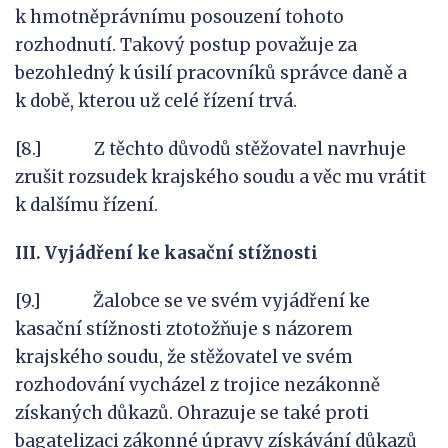
k hmotněprávnímu posouzení tohoto
rozhodnutí. Takový postup považuje za
bezohledný k úsilí pracovníků správce daně a
k době, kterou už celé řízení trvá.
[8.] Z těchto důvodů stěžovatel navrhuje
zrušit rozsudek krajského soudu a věc mu vrátit
k dalšímu řízení.
III. Vyjádření ke kasační stížnosti
[9.] Žalobce se ve svém vyjádření ke
kasační stížnosti ztotožňuje s názorem
krajského soudu, že stěžovatel ve svém
rozhodování vycházel z trojice nezákonně
získaných důkazů. Ohrazuje se také proti
bagatelizaci zákonné úpravy získávání důkazů