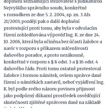
doplnění seznamující stěžovatele s judikaturou
Nejvyššího správního soudu, konkrétně
s rozsudkem ze dne 5. 2. 2004, sp. zn. 3 Afs
21/2003; později pak o další doplnění
protestující proti tomu, aby byla v odvolacím
řízení zohledňována výpověď Ing. K. ze dne 24.
10. 2006, která byla učiněna bez účasti žalobce a
navíc v rozporu s příkazem mlčenlivosti
daňového poradce, a proto nezákonně,
konkrétně v rozporu s § 8 odst. 3 a § 16 odst. 4
daňového řádu. Proti tomu ostatně protestoval
žalobce i formou námitek, ovšem správce daně
řízení o námitkách zastavil, neboť vyjádření Ing.
K. byl podle svého názoru povinen přijmout
jako podpůrný důkazní prostředek osvědčující
skutečnosti zjištěné správcem daně na základě