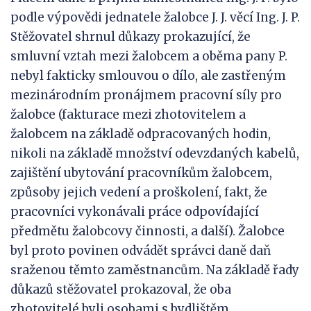
podle výpovědi jednatele žalobce J. J. věcí Ing. J. P.
Stěžovatel shrnul důkazy prokazující, že
smluvní vztah mezi žalobcem a oběma pany P.
nebyl fakticky smlouvou o dílo, ale zastřeným
mezinárodním pronájmem pracovní síly pro
žalobce (fakturace mezi zhotovitelem a
žalobcem na základě odpracovaných hodin,
nikoli na základě množství odevzdaných kabelů,
zajištění ubytování pracovníkům žalobcem,
způsoby jejich vedení a proškolení, fakt, že
pracovníci vykonávali práce odpovídající
předmětu žalobcovy činnosti, a další). Žalobce
byl proto povinen odvádět správci daně daň
sraženou těmto zaměstnancům. Na základě řady
důkazů stěžovatel prokazoval, že oba
zhotovitelé byli osobami s bydlištěm