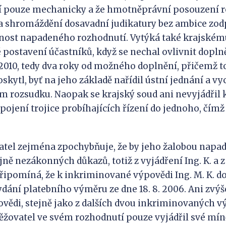
í pouze mechanicky a že hmotněprávní posouzení 
a shromáždění dosavadní judikatury bez ambice zo
nost napadeného rozhodnutí. Vytýká také krajskému
 postavení účastníků, když se nechal ovlivnit dopl
2010, tedy dva roky od možného doplnění, přičemž t
skytl, byť na jeho základě nařídil ústní jednání a vy
m rozsudku. Naopak se krajský soud ani nevyjádřil 
pojení trojice probíhajících řízení do jednoho, čímž 
l zejména zpochybňuje, že by jeho žalobou napad
ně nezákonných důkazů, totiž z vyjádření Ing. K. a z 
 připomíná, že k inkriminované výpovědi Ing. M. K. doš
ydání platebního výměru ze dne 18. 8. 2006. Ani zvý
povědi, stejně jako z dalších dvou inkriminovaných v
ěžovatel ve svém rozhodnutí pouze vyjádřil své mín