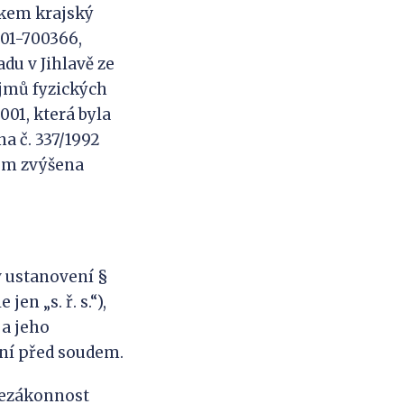
dkem krajský
1101-700366,
du v Jihlavě ze
říjmů fyzických
001, která byla
a č. 337/1992
lem zvýšena
 ustanovení §
jen „s. ř. s.“),
a jeho
ní před soudem.
nezákonnost