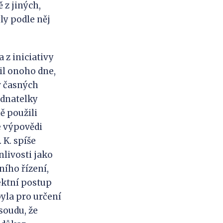
 z jiných,
ly podle něj
z iniciativy
vil onoho dne,
v časných
ednatelky
ě použili
e výpovědi
 K. spíše
livosti jako
ního řízení,
ektní postup
yla pro určení
soudu, že