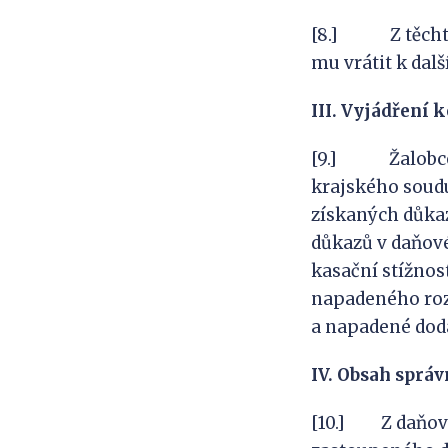
[8.] Z těchto 
mu vrátit k dalš
III. Vyjádření 
[9.] Žalobce s
krajského soudu
získaných důkaz
důkazů v daňovém
kasační stížnost
napadeného roz
a napadené dod
IV. Obsah správ
[10.] Z daňovéh