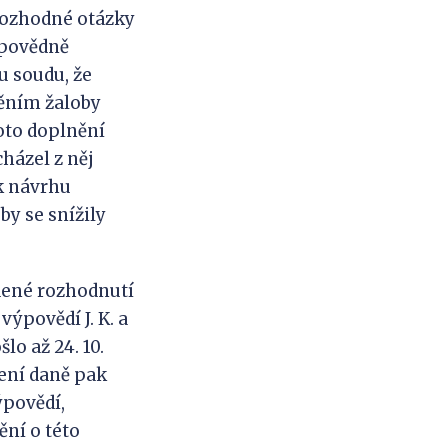
rozhodné otázky
dpovědně
 soudu, že
něním žaloby
oto doplnění
cházel z něj
k návrhu
by se snížily
ené rozhodnutí
výpovědí J. K. a
lo až 24. 10.
šení daně pak
ýpovědí,
ění o této