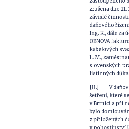
zastoupeného d
zrušena dne 21.
závislé činnost
daňového řízení
Ing. K., dále za 
OBNOVA fakturov
kabelových svaz
L. M., zaměstna
slovenských pra
listinných důka
[11.] V daňové
šetření, které s
v Brtnici a při 
bylo domlouváno
z přiložených do
v pohostinství 