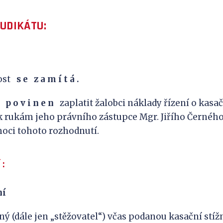
JUDIKÁTU:
nost
s
e
z
a
m
í
t
á
.
p
o
v
i
n
e
n
zaplatit žalobci náklady řízení o kasač
k rukám jeho právního zástupce Mgr. Jiřího Černého, 
oci tohoto rozhodnutí.
 :
ní
dále jen „stěžovatel“) včas podanou kasační stížno