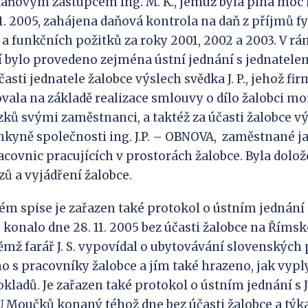
aňovým zástupcem Ing. M. K., jemuž byla plná moc
 1. 2005, zahájena daňová kontrola na daň z příjmů f
i a funkčních požitků za roky 2001, 2002 a 2003. V r
 bylo provedeno zejména ústní jednání s jednatelem ž
účasti jednatele žalobce výslech svědka J. P., jehož firm
ala na základě realizace smlouvy o dílo žalobci m
ků svými zaměstnanci, a taktéž za účasti žalobce v
nkyně společnosti ing. J.P. – OBNOVA, zaměstnané j
covnic pracujících v prostorách žalobce. Byla dolož
zů a vyjádření žalobce.
m spise je zařazen také protokol o ústním jednání
e konalo dne 28. 11. 2005 bez účasti žalobce na Říms
němž farář J. S. vypovídal o ubytovávání slovenských
 s pracovníky žalobce a jím také hrazeno, jak vypl
kladů. Je zařazen také protokol o ústním jednání s J.
U Moučků konaný téhož dne bez účasti žalobce a týka