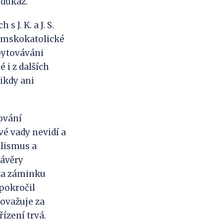
 důkaz.
 J. K. a J. S.
římskokatolické
ubytováváni
é i z dalších
ikdy ani
ování
é vady nevidí a
alismus a
závěry
 za záminku
 pokročil
ovažuje za
ízení trvá.