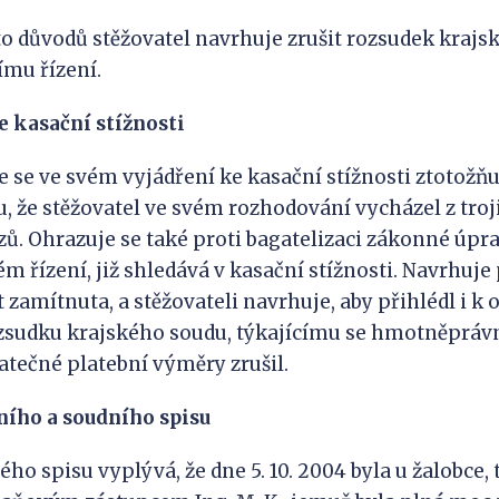
důvodů stěžovatel navrhuje zrušit rozsudek krajsk
ímu řízení.
ke kasační stížnosti
e ve svém vyjádření ke kasační stížnosti ztotožň
, že stěžovatel ve svém rozhodování vycházel z tro
ů. Ohrazuje se také proti bagatelizaci zákonné úpr
 řízení, již shledává v kasační stížnosti. Navrhuje 
 zamítnuta, a stěžovateli navrhuje, aby přihlédl i k o
sudku krajského soudu, týkajícímu se hmotněpráv
atečné platební výměry zrušil.
ního a soudního spisu
o spisu vyplývá, že dne 5. 10. 2004 byla u žalobce,