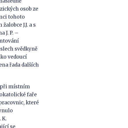
 následně
yzických osob ze
ámci tohoto
alobce J.J. a s
a J. P. –
ontování
ýslech svědkyně
ako vedoucí
ena řada dalších
 při místním
kokatolické faře
 pracovnic, které
ynulo
 K.
jící se