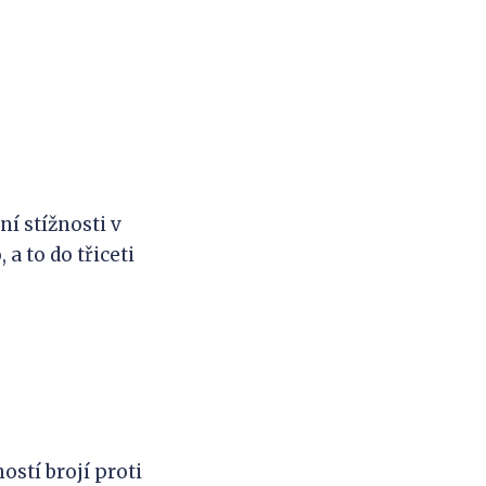
ní stížnosti v
a to do třiceti
stí brojí proti