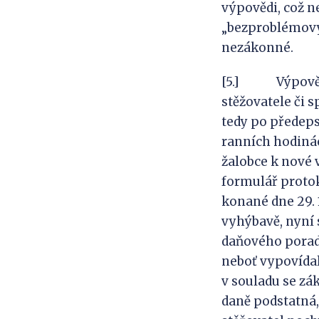
výpovědi, což n
„bezproblémovýc
nezákonné.
[5.] Výpověď in
stěžovatele či s
tedy po předeps
ranních hodiná
žalobce k nové 
formulář protok
konané dne 29. 1
vyhýbavě, nyní 
daňového poradc
neboť vypovídal
v souladu se z
daně podstatná,