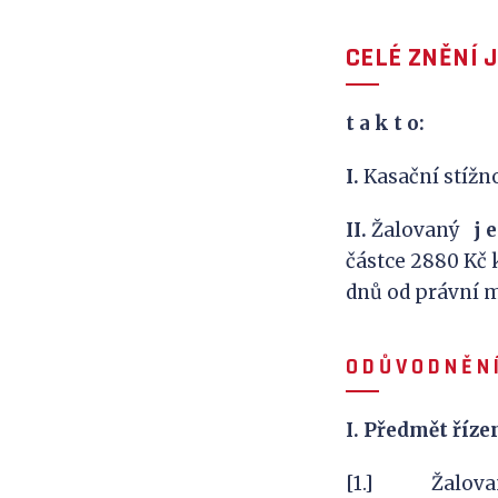
CELÉ ZNĚNÍ 
t a k
t o:
I.
Kasační stíž
II.
Žalovaný
j
e
částce 2880 Kč 
dnů od právní m
O D Ů V
O D N Ě N Í
I. Předmět říze
[1.] Žalovaný (