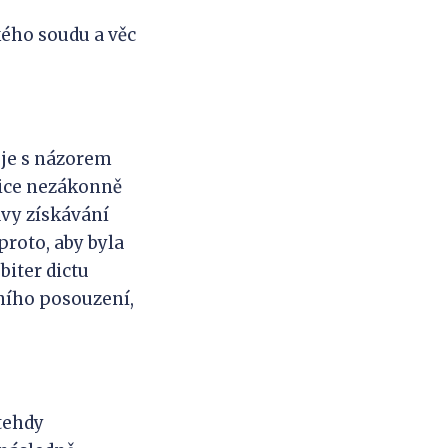
ého soudu a věc
uje s názorem
jice nezákonně
avy získávání
proto, aby byla
biter dictu
ního posouzení,
 tehdy