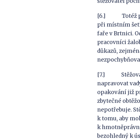
stěžovatel poch
[6.] Totéž platí
při místním šet
faře v Brtnici. 
pracovníci žalob
důkazů, zejména
nezpochybňoval,
[7.] Stěžovate
napravovat vady
opakování již 
zbytečné obtěžo
nepotřebuje. St
k tomu, aby moh
k hmotněprávní
bezohledný k úsi