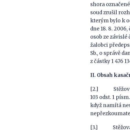
shora označené
soud zrušil rozh
kterým bylo k o
dne 18. 8. 2006,
osob ze závislé 
žalobci předeps
Sb., o správě da
z částky 1 476 1
II. Obsah kasač
[2.] Stěžovate
103 odst. 1 písm.
když namítá ne
nepřezkoumatel
[3.] Stěžovate