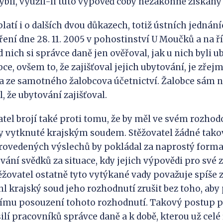
ybil, využil-li tuto výpověď coby nezákonně získaný
 i o dalších dvou důkazech, totiž ústních jednáních s
ření dne 28. 11. 2005 v pohostinství U Moučků a na 
Od nich si správce daně jen ověřoval, jak u nich byli 
ce, ovšem to, že zajišťoval jejich ubytování, je zřejm
 ze samotného žalobcova účetnictví. Žalobce sám n
 že ubytování zajišťoval.
l brojí také proti tomu, že by měl ve svém rozhod
 vytknuté krajským soudem. Stěžovatel žádné takov
provedených výslechů by pokládal za naprostý form
vání svědků za situace, kdy jejich výpovědi pro své 
ěžovatel ostatně tyto vytýkané vady považuje spíše
l krajský soud jeho rozhodnutí zrušit bez toho, aby
mu posouzení tohoto rozhodnutí. Takový postup p
lí pracovníků správce daně a k době, kterou už celé ř