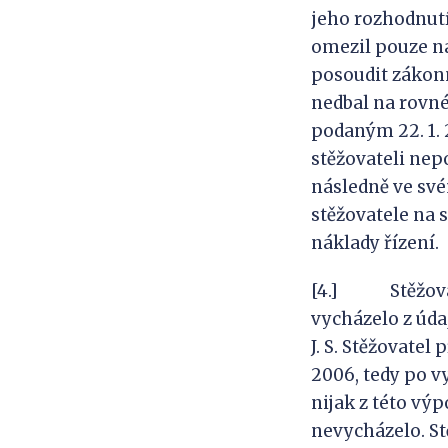
jeho rozhodnut
omezil pouze n
posoudit zákon
nedbal na rovné
podaným 22. 1. 
stěžovateli nepo
následně ve své
stěžovatele na s
náklady řízení.
[4.] Stěžovate
vycházelo z údaj
J. S. Stěžovatel
2006, tedy po v
nijak z této vý
nevycházelo. St