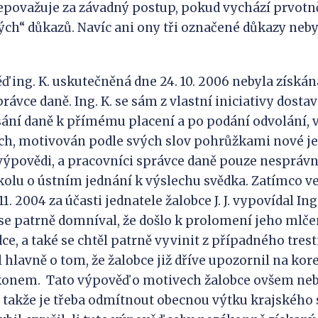
epovažuje za závadný postup, pokud vychází prvotně
h“ důkazů. Navíc ani ony tři označené důkazy neby
g. K. uskutečněná dne 24. 10. 2006 nebyla získána 
právce daně. Ing. K. se sám z vlastní iniciativy dosta
ání daně k přímému placení a po podání odvolání, 
ch, motivován podle svých slov pohrůžkami nové j
výpovědi, a pracovníci správce daně pouze nesprávn
olu o ústním jednání k výslechu svědka. Zatímco v
1. 2004 za účasti jednatele žalobce J. J. vypovídal Ing.
se patrně domníval, že došlo k prolomení jeho mlčen
e, a také se chtěl patrně vyvinit z případného trest
 hlavně o tom, že žalobce již dříve upozornil na kor
ákonem. Tato výpověď o motivech žalobce ovšem neb
 takže je třeba odmítnout obecnou výtku krajského 