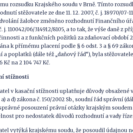
mu rozsudku Krajského soudu v Brně. Tímto rozsu
odnutí stěžovatele ze dne 11. 12. 2007, č. j. 18970/07-
dvolání žalobce změněno rozhodnutí Finančního úřa
 č. j. 110042/06/314912/8105, a to tak, že výše daně z p
činnosti a z funkčních požitků za zdaňovací období 2
ána k přímému placení podle § 6 odst. 3 a § 69 zákon
ní a poplatků (dále též „daňový řád“), byla stěžovate
36 Kč na 2 104 747 Kč.
ní stížnosti
l v kasační stížnosti uplatňuje důvody obsažené v
 a) a d) zákona č. 150/2002 Sb., soudní řád správní (dále 
správné posouzení právní otázky krajským soudem 
nost pro nedostatek důvodů rozhodnutí a vady říze
l vytýká krajskému soudu, že posoudil údajnou 