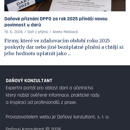
Daňové přiznání DPPO za rok 2025 přináší novou
povinnost u darů
19. 6. 2026
Daň z příjmů
Aneta Mašková
Firmy, které ve zdaňovacím období roku 2025
poskytly dar nebo jiné bezúplatné plnění a chtějí si
jeho hodnotu uplatnit jako ...
DAŇOVÝ KONZULTANT
Expertní portál pro oblast daní a účetnictví,
který nabízí ověřené informace, praktické rady
a inspiraci od profesionálů z praxe.
Provozovatelem webu je Daňový konzultant, s. r. o.
Daňový Konzultant © 2026