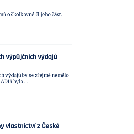
mů o školkovné či jeho část.
h výpůjčních výdajů
h výdajů by se zřejmě nemělo
ADIS bylo ...
 vlastnictví z České