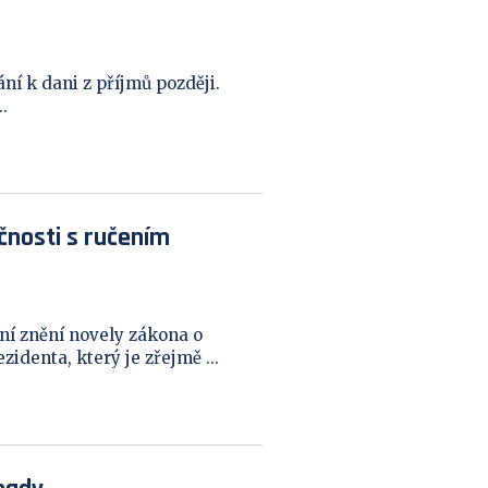
í k dani z příjmů později.
.
čnosti s ručením
í znění novely zákona o
identa, který je zřejmě ...