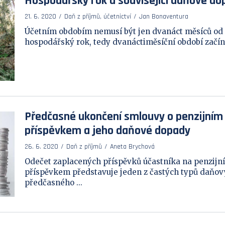
Hospodářský rok a související daňové do
21. 6. 2020
Daň z příjmů, účetnictví
Jan Bonaventura
Účetním obdobím nemusí být jen dvanáct měsíců od 
hospodářský rok, tedy dvanáctiměsíční období začína
Předčasné ukončení smlouvy o penzijním 
příspěvkem a jeho daňové dopady
26. 6. 2020
Daň z příjmů
Aneta Brychová
Odečet zaplacených příspěvků účastníka na penzijní 
příspěvkem představuje jeden z častých typů daňový
předčasného ...