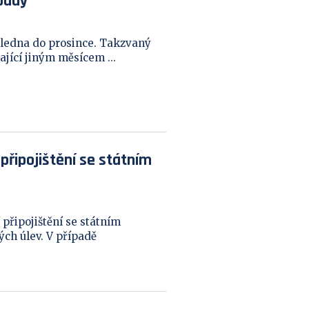
pady
ledna do prosince. Takzvaný
jící jiným měsícem ...
připojištění se státním
připojištění se státním
ch úlev. V případě