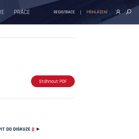
ŘE
PRÁCE
REGISTRACE
PŘIHLÁŠENÍ
Stáhnout PDF
IT DO DISKUZE
0