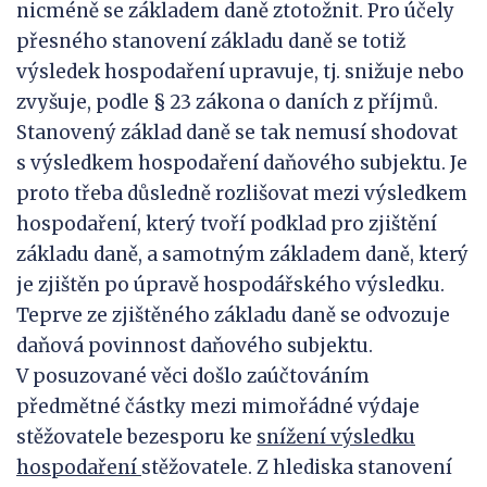
nicméně se základem daně ztotožnit. Pro účely
přesného stanovení základu daně se totiž
výsledek hospodaření upravuje, tj. snižuje nebo
zvyšuje, podle § 23 zákona o daních z příjmů.
Stanovený základ daně se tak nemusí shodovat
s výsledkem hospodaření daňového subjektu. Je
proto třeba důsledně rozlišovat mezi výsledkem
hospodaření, který tvoří podklad pro zjištění
základu daně, a samotným základem daně, který
je zjištěn po úpravě hospodářského výsledku.
Teprve ze zjištěného základu daně se odvozuje
daňová povinnost daňového subjektu.
V posuzované věci došlo zaúčtováním
předmětné částky mezi mimořádné výdaje
stěžovatele bezesporu ke
snížení výsledku
hospodaření
stěžovatele. Z hlediska stanovení