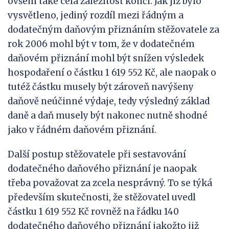
ovšem také celá záležitost končí. Jak již bylo
vysvětleno, jediný rozdíl mezi řádným a
dodatečným daňovým přiznáním stěžovatele za
rok 2006 mohl být v tom, že v dodatečném
daňovém přiznání mohl být snížen výsledek
hospodaření o částku 1 619 552 Kč, ale naopak o
tutéž částku musely být zároveň navýšeny
daňově neúčinné výdaje, tedy výsledný základ
daně a daň musely být nakonec nutně shodné
jako v řádném daňovém přiznání.
Další postup stěžovatele při sestavování
dodatečného daňového přiznání je naopak
třeba považovat za zcela nesprávný. To se týká
především skutečnosti, že stěžovatel uvedl
částku 1 619 552 Kč rovněž na řádku 140
dodatečného daňového přiznání jakožto již