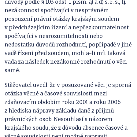
důvody podle § 103 odst. 1 písm. a) a d) s. ř. s., tj.
nezákonnost spočívající v nesprávném
posouzení právní otázky krajským soudem
v předcházejícím řízení a nepřezkoumatelnost
spočívající v nesrozumitelnosti nebo
nedostatku důvodů rozhodnutí, popřípadě v jiné
vadě řízení před soudem, mohla-li mít taková
vada za následek nezákonné rozhodnutí o věci
samé.
Stěžovatel uvedl, že v posuzované věci je sporná
otázka věcné a časové souvislosti mezi
zdaňovacím obdobím roku 2001 a roku 2006
z hlediska nápravy základu daně z příjmů
právnických osob. Nesouhlasí s názorem
krajského soudu, že z důvodu absence časové a
věcné souvislosti není možné napravit