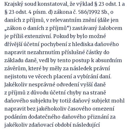
Krajský soud konstatoval, že výklad § 23 odst. 1 a
§ 23 odst. 4 písm. d) zákona č. 586/1992 Sb., o
daních z příjmů, v relevantním znění (dále jen
„zákon o daních z příjmů“) zastávaný žalobcem
je příliš extenzivní. Pokud by bylo možné
dřívější účetní pochybení z hlediska daňového
napravit nezahrnutím příslušné částky do
základu daně, vedl by tento postup k absurdním
závěrům, které by měly za následek právní
nejistotu ve věcech placení a vybírání daní.
Jakékoliv nesprávné odvedení vyšší daně
z příjmů z důvodu účetní chyby na straně
daňového subjektu by totiž daňový subjekt mohl
napravit bez jakéhokoliv časového omezení
podáním dodatečného daňového přiznání za
jakékoliv zdaňovací období následující