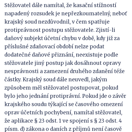
Stěžovatel dále namítal, že kasační stížností
napadený rozsudek je nepřezkoumatelný, neboť
krajský soud nezdůvodnil, v čem spatřuje
protiprávnost postupu stěžovatele. Zjistí-li
daňový subjekt účetní chybu v době, kdy již za
příslušné zdaňovací období nelze podat
dodatečné daňové přiznání, neexistuje podle
stěžovatele jiný postup jak dosáhnout opravy
nesprávnosti a zamezení druhého zdanění téže
částky. Krajský soud dále neuvedl, jakým
způsobem měl stěžovatel postupovat, pokud
bylo jeho jednání protiprávní. Pokud jde o závěr
krajského soudu týkající se časového omezení
oprav účetních pochybení, namítal stěžovatel,
že aplikace § 23 odst. 1 ve spojení s § 23 odst. 4
písm. d) zákona o daních z příjmů není časově