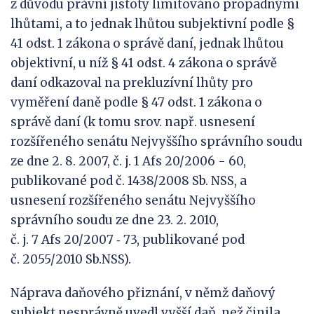
z důvodu právní jistoty limitováno propadnými
lhůtami, a to jednak lhůtou subjektivní podle §
41 odst. 1 zákona o správě daní, jednak lhůtou
objektivní, u níž § 41 odst. 4 zákona o správě
daní odkazoval na prekluzívní lhůty pro
vyměření daně podle § 47 odst. 1 zákona o
správě daní (k tomu srov. např. usnesení
rozšířeného senátu Nejvyššího správního soudu
ze dne 2. 8. 2007, č. j. 1 Afs 20/2006 - 60,
publikované pod č. 1438/2008 Sb. NSS, a
usnesení rozšířeného senátu Nejvyššího
správního soudu ze dne 23. 2. 2010,
č. j. 7 Afs 20/2007 ‑ 73, publikované pod
č. 2055/2010 Sb.NSS).
Náprava daňového přiznání, v němž daňový
subjekt nesprávně uvedl vyšší daň, než činila