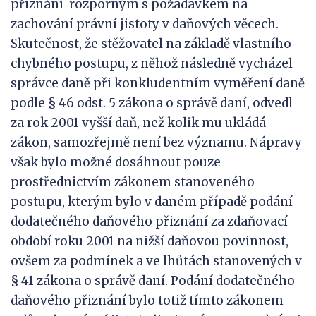
přiznání rozporným s požadavkem na
zachování právní jistoty v daňových věcech.
Skutečnost, že stěžovatel na základě vlastního
chybného postupu, z něhož následně vycházel
správce daně při konkludentním vyměření daně
podle § 46 odst. 5 zákona o správě daní, odvedl
za rok 2001 vyšší daň, než kolik mu ukládá
zákon, samozřejmě není bez významu. Nápravy
však bylo možné dosáhnout pouze
prostřednictvím zákonem stanoveného
postupu, kterým bylo v daném případě podání
dodatečného daňového přiznání za zdaňovací
období roku 2001 na nižší daňovou povinnost,
ovšem za podmínek a ve lhůtách stanovených v
§ 41 zákona o správě daní. Podání dodatečného
daňového přiznání bylo totiž tímto zákonem