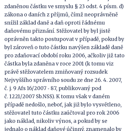
zdaněnou částku ve smyslu § 23 odst. 4 písm. d)
zákona o daních z příjmů, čímž neoprávněně
snížil základ daně a daň oproti řádnému
daňovému přiznání. Stěžovatel by byl jistě
oprávněn takto postupovat v případě, pokud by
byl zároveň o tuto částku navýšen základě daně
pro zdaňovací období roku 2006, ačkoliv již tato
částka byla zdaněna v roce 2001 (k tomu viz
právě stěžovatelem zmiňovaný rozsudek
Nejvyššího správního soudu ze dne 26. 4. 2007,
č. j. 9 Afs 16/2007 ‑ 87, publikovaný pod
č. 1221/2007 Sb.NSS). K tomu však v daném
případě nedošlo, neboť, jak již bylo vysvětleno,
stěžovatel tuto částku zaúčtoval pro rok 2006
jako náklad, nikoliv výnos, a pokud by se
jednalo o náklad daňové účinný, znamenalo by