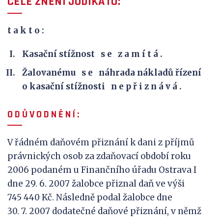
CELÉ ZNĚNÍ JUDIKÁTU:
t a k
t o :
Kasační stížnost s e z a m í t á .
Žalovanému s e náhrada nákladů řízení
o kasační stížnosti n e p ř i z n á v á .
O D Ů V
O D N Ě N Í :
V řádném daňovém přiznání k dani z příjmů
právnických osob za zdaňovací období roku
2006 podaném u Finančního úřadu Ostrava I
dne 29. 6. 2007 žalobce přiznal daň ve výši
745 440 Kč. Následně podal žalobce dne
30. 7. 2007 dodatečné daňové přiznání, v němž