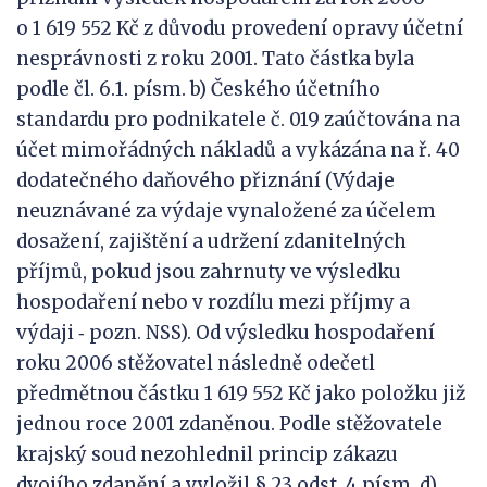
o 1 619 552 Kč z důvodu provedení opravy účetní
nesprávnosti z roku 2001. Tato částka byla
podle čl. 6.1. písm. b) Českého účetního
standardu pro podnikatele č. 019 zaúčtována na
účet mimořádných nákladů a vykázána na ř. 40
dodatečného daňového přiznání (Výdaje
neuznávané za výdaje vynaložené za účelem
dosažení, zajištění a udržení zdanitelných
příjmů, pokud jsou zahrnuty ve výsledku
hospodaření nebo v rozdílu mezi příjmy a
výdaji ‑ pozn. NSS). Od výsledku hospodaření
roku 2006 stěžovatel následně odečetl
předmětnou částku 1 619 552 Kč jako položku již
jednou roce 2001 zdaněnou. Podle stěžovatele
krajský soud nezohlednil princip zákazu
dvojího zdanění a vyložil § 23 odst. 4 písm. d)