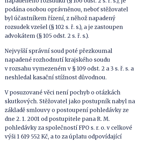
napadeného rozsudku (§ 106 odst. 2 s. ř. s.), je
podána osobou oprávněnou, neboť stěžovatel
byl účastníkem řízení, z něhož napadený
rozsudek vzešel (§ 102 s. ř. s.), a je zastoupen
advokátem (§ 105 odst. 2 s. ř. s.).
Nejvyšší správní soud poté přezkoumal
napadené rozhodnutí krajského soudu
v rozsahu vymezeném v § 109 odst. 2 a 3 s. ř. s. a
neshledal kasační stížnost důvodnou.
V posuzované věci není pochyb o otázkách
skutkových. Stěžovatel jako postupník nabyl na
základě smlouvy o postoupení pohledávky ze
dne 2. 1. 2001 od postupitele pana R. M.
pohledávky za společností FPO s. r. o. v celkové
výši 1 619 552 Kč, a to za úplatu odpovídající