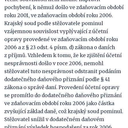
pochybení, k němuž došlo ve zdaňovacím období
roku 2001, ve zdaňovacím období roku 2006.
Krajský soud podle stěžovatele pominul
vzájemnou souvislost vyplývající z účetní
opravy provedené ve zdaňovacím období roku
2006 a z § 23 odst. 4 písm. d) zákona o daních
z příjmů. Vzhledem k tomu, že ke zjištění účetní
nesprávnosti došlo v roce 2006, nemohl
stěžovatel tuto nesprávnost odstranit podáním
dodatečného daňového přiznání podle § 41
zákona o správě daní. Provedení účetní opravy
se promítlo do dodatečného daňového přiznání
ve zdaňovacím období roku 2006 jako částka
zvyšující základ daně, což krajský soud pominul.
Stěžovatel snížil v dodatečném daňovém
přiznání výsledek hospodaření za rok 2006