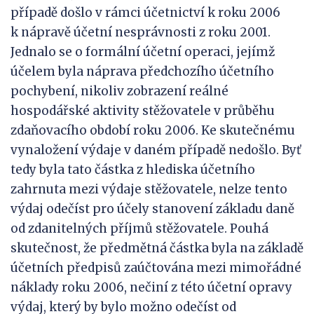
případě došlo v rámci účetnictví k roku 2006
k nápravě účetní nesprávnosti z roku 2001.
Jednalo se o formální účetní operaci, jejímž
účelem byla náprava předchozího účetního
pochybení, nikoliv zobrazení reálné
hospodářské aktivity stěžovatele v průběhu
zdaňovacího období roku 2006. Ke skutečnému
vynaložení výdaje v daném případě nedošlo. Byť
tedy byla tato částka z hlediska účetního
zahrnuta mezi výdaje stěžovatele, nelze tento
výdaj odečíst pro účely stanovení základu daně
od zdanitelných příjmů stěžovatele. Pouhá
skutečnost, že předmětná částka byla na základě
účetních předpisů zaúčtována mezi mimořádné
náklady roku 2006, nečiní z této účetní opravy
výdaj, který by bylo možno odečíst od