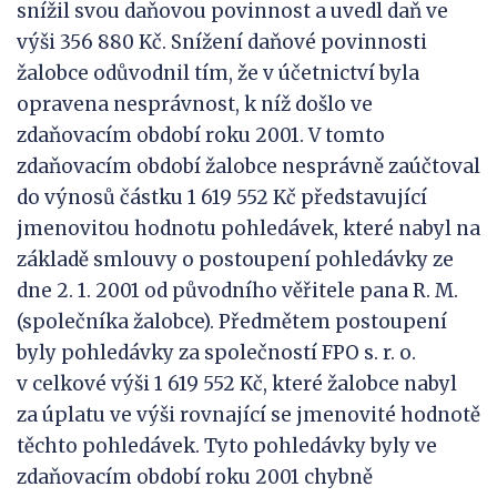
snížil svou daňovou povinnost a uvedl daň ve
výši 356 880 Kč. Snížení daňové povinnosti
žalobce odůvodnil tím, že v účetnictví byla
opravena nesprávnost, k níž došlo ve
zdaňovacím období roku 2001. V tomto
zdaňovacím období žalobce nesprávně zaúčtoval
do výnosů částku 1 619 552 Kč představující
jmenovitou hodnotu pohledávek, které nabyl na
základě smlouvy o postoupení pohledávky ze
dne 2. 1. 2001 od původního věřitele pana R. M.
(společníka žalobce). Předmětem postoupení
byly pohledávky za společností FPO s. r. o.
v celkové výši 1 619 552 Kč, které žalobce nabyl
za úplatu ve výši rovnající se jmenovité hodnotě
těchto pohledávek. Tyto pohledávky byly ve
zdaňovacím období roku 2001 chybně