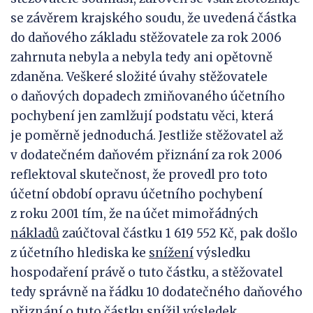
se závěrem krajského soudu, že uvedená částka
do daňového základu stěžovatele za rok 2006
zahrnuta nebyla a nebyla tedy ani opětovně
zdaněna. Veškeré složité úvahy stěžovatele
o daňových dopadech zmiňovaného účetního
pochybení jen zamlžují podstatu věci, která
je poměrně jednoduchá. Jestliže stěžovatel až
v dodatečném daňovém přiznání za rok 2006
reflektoval skutečnost, že provedl pro toto
účetní období opravu účetního pochybení
z roku 2001 tím, že na účet mimořádných
nákladů
zaúčtoval částku 1 619 552 Kč, pak došlo
z účetního hlediska ke
snížení
výsledku
hospodaření právě o tuto částku, a stěžovatel
tedy správně na řádku 10 dodatečného daňového
přiznání o tuto částku snížil výsledek