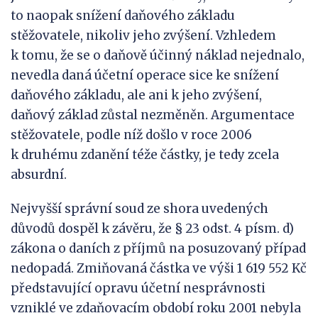
to naopak snížení daňového základu
stěžovatele, nikoliv jeho zvýšení. Vzhledem
k tomu, že se o daňově účinný náklad nejednalo,
nevedla daná účetní operace sice ke snížení
daňového základu, ale ani k jeho zvýšení,
daňový základ zůstal nezměněn. Argumentace
stěžovatele, podle níž došlo v roce 2006
k druhému zdanění téže částky, je tedy zcela
absurdní.
Nejvyšší správní soud ze shora uvedených
důvodů dospěl k závěru, že § 23 odst. 4 písm. d)
zákona o daních z příjmů na posuzovaný případ
nedopadá. Zmiňovaná částka ve výši 1 619 552 Kč
představující opravu účetní nesprávnosti
vzniklé ve zdaňovacím období roku 2001 nebyla