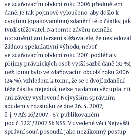
ve zdaňovacím období roku 2006 předmětem
daně. Je tak pojmově vyloučeno, aby došlo k
dvojímu (opakovanému) zdanění této částky, jak
tvrdí stěžovatel. Na tomto závěru nemůže
nic změnit ani tvrzení stěžovatele, že nesledoval
žádnou spekulativní výhodu, neboť
ve zdaňovacím období roku 2001 podléhaly
příjmy právnických osob vyšší sazbě daně (31 %),
než tomu bylo ve zdaňovacím období roku 2006
(24 %). Vzhledem k tomu, že se o dvojí zdanění
téže částky nejedná, nelze na danou věc uplatnit
ani závěry vyslovené Nejvyšším správním
soudem v rozsudku ze dne 26. 4. 2007,
č. j. 9 Afs 16/2007 ‑ 87, publikovaném
pod č. 1221/2007 Sb.NSS. V uvedené věci Nejvyšší
správní soud posoudil jako nezákonný postup