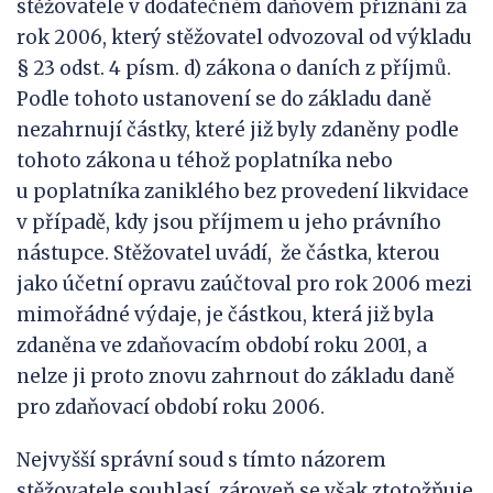
stěžovatele v dodatečném daňovém přiznání za
rok 2006, který stěžovatel odvozoval od výkladu
§ 23 odst. 4 písm. d) zákona o daních z příjmů.
Podle tohoto ustanovení se do základu daně
nezahrnují částky, které již byly zdaněny podle
tohoto zákona u téhož poplatníka nebo
u poplatníka zaniklého bez provedení likvidace
v případě, kdy jsou příjmem u jeho právního
nástupce. Stěžovatel uvádí, že částka, kterou
jako účetní opravu zaúčtoval pro rok 2006 mezi
mimořádné výdaje, je částkou, která již byla
zdaněna ve zdaňovacím období roku 2001, a
nelze ji proto znovu zahrnout do základu daně
pro zdaňovací období roku 2006.
Nejvyšší správní soud s tímto názorem
stěžovatele souhlasí, zároveň se však ztotožňuje