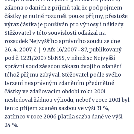
zákona o daních z příjmů tak, že pod pojmem
částky je nutné rozumět pouze příjmy, přestože
výraz částka je používán pro výnosy i náklady.
Stěžovatel v této souvislosti odkázal na
rozsudek Nejvyššího správního soudu ze dne
26. 4. 2007, č. j. 9 Afs 16/2007 ‑ 87, publikovaný
pod č. 1221/2007 Sb.NSS, v němž se Nejvyšší
správní soud zásadou zákazu dvojího zdanění
téhož příjmu zabýval. Stěžovatel podle svého
tvrzení nesprávným zdaněním předmětné
částky ve zdaňovacím období roku 2001
nesledoval žádnou výhodu, neboť v roce 2001 byl
tento příjem zdaněn sazbou ve výši 31 %,
zatímco v roce 2006 platila sazba daně ve výši
24 %.