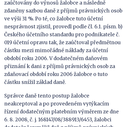
zaúčtovány do výnosů žalobce a následně
zdaněny sazbou daně z příjmů právnických osob
ve výši 31 %. Po té, co žalobce tuto účetní
nesprávnost zjistil, provedl podle čl. 6.1. písm. b)
Českého účetního standardu pro podnikatele č.
019 účetní opravu tak, že zaúčtoval předmětnou
částku mezi mimořádné náklady za účetní
období roku 2006. V dodatečném daňovém
přiznání k dani z příjmů právnických osob za
zdaňovací období roku 2006 žalobce o tuto
částku snížil základ daně.
Správce daně tento postup žalobce
neakceptoval a po provedeném vytýkacím
řízení dodatečným platebním výměrem ze dne
6. 8. 2008, č. j. 168147/08/388913/6453, žalobci