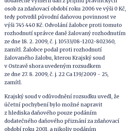
dodatečně vyměřil daň z příjmů právnických
osob za zdaňovací období roku 2006 ve výši 0 Kč,
tedy potvrdil původní daňovou povinnost ve
výši 745 440 Kč. Odvolání žalobce proti tomuto
rozhodnutí správce daně žalovaný rozhodnutím
ze dne 18. 2. 2009, č. j. 10533/08-1202-802360,
zamítl. Žalobce podal proti rozhodnutí
žalovaného žalobu, kterou Krajský soud
v Ostravě shora uvedeným rozsudkem
ze dne 27. 8. 2009, č. j. 22 Ca 139/2009 - 25,
zamítl.
Krajský soud v odůvodnění rozsudku uvedl, že
účetní pochybení bylo možné napravit
z hlediska daňového pouze podáním
dodatečného daňového přiznání za zdaňovací
období roku 2001, a nikoliv podáním