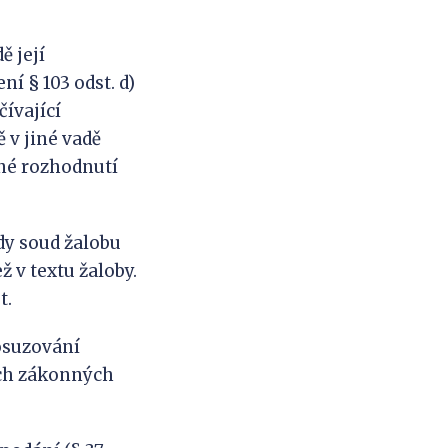
ě její
í § 103 odst. d)
čívající
 v jiné vadě
né rozhodnutí
dy soud žalobu
ž v textu žaloby.
t.
posuzování
ých zákonných