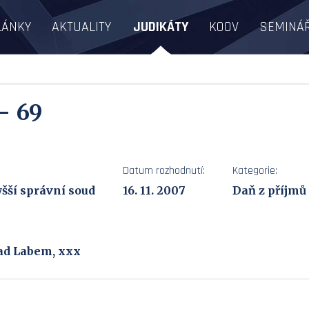
LÁNKY
AKTUALITY
JUDIKÁTY
KOOV
SEMINÁ
- 69
Datum rozhodnutí:
Kategorie:
šší správní soud
16. 11. 2007
Daň z příjmů
nad Labem, xxx