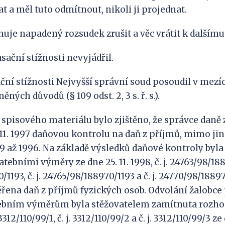
 a měl tuto odmítnout, nikoli ji projednat.
huje napadený rozsudek zrušit a věc vrátit k dalšímu 
sační stížnosti nevyjádřil.
ní stížnosti Nejvyšší správní soud posoudil v mezíc
ných důvodů (§ 109 odst. 2, 3 s. ř. s.).
spisového materiálu bylo zjištěno, že správce daně 
 11. 1997 daňovou kontrolu na daň z příjmů, mimo jin
9 až 1996. Na základě výsledků daňové kontroly byla
ebními výměry ze dne 25. 11. 1998, č. j. 24763/98/18897
1193, č. j. 24765/98/188970/1193 a č. j. 24770/98/1889
ena daň z příjmů fyzických osob. Odvolání žalobce 
bním výměrům byla stěžovatelem zamítnuta rozhodn
 3312/110/99/1, č. j. 3312/110/99/2 a č. j. 3312/110/99/3 ze