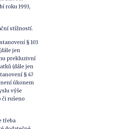
í roku 1993,
ční stížností.
ustanovení § 103
(dále jen
ěhu prekluzivní
atků (dále jen
tanovení § 47
ěr není úkonem
yslu výše
 či rušeno
e třeba
aké dodatečné