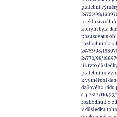
platební výměry č
24765/98/188970/
prekluzivní lhů
kterým byla da
posuzovat s ohl
rozhodnutí o odv
24763/98/188970/1
24770/98/188970
již tyto důsled
platebními vým
k vyměření daně
daňového řádu po
č. j. 3312/110/99
rozhodnutí o od
V důsledku toho
opakovaně vyzýv