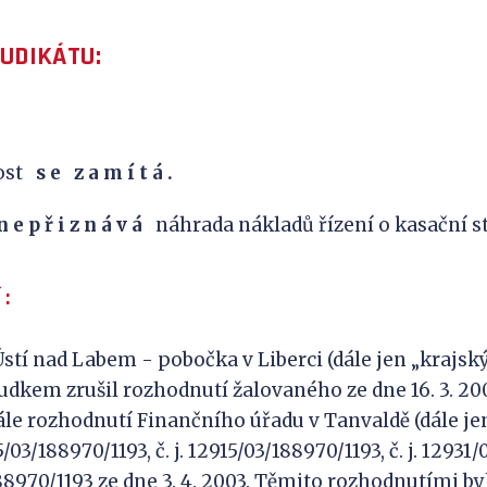
JUDIKÁTU:
nost
s
e
z
a m í t á .
n e p ř i z
n á v
á
náhrada nákladů řízení o kasační st
 :
Ústí nad Labem - pobočka v Liberci (dále jen „krajsk
dkem zrušil rozhodnutí žalovaného ze dne 16. 3. 2004,
dále rozhodnutí Finančního úřadu v Tanvaldě (dále je
5/03/188970/1193, č. j. 12915/03/188970/1193, č. j. 1293
/188970/1193 ze dne 3. 4. 2003. Těmito rozhodnutími by