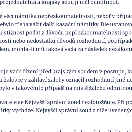
projednatelná a krajský soud ji měl odmítnout.
né věci námitka nepřezkoumatelnosti, neboť v případ
bylo třeba vážit další kasační námitky. Dle ustanoven
ační stížnost podat z důvodu nepřezkoumatelnosti spo
osti nebo nedostatku důvodů rozhodnutí, popřípadě
dem, mohla-li mít taková vada za následek nezákon
řuje vadu řízení před krajským soudem v postupu, k
i žalobce v záhlaví žaloby označil rozhodnutí jiné ne
 bylo v takovémto případě na místě žalobu odmítnou
vatele se Nejvyšší správní soud neztotožňuje. Při 
tky vycházel Nejvyšší správní soud z níže uveden