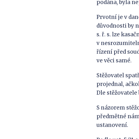
podána, byla ne
Prvotní je v da
důvodnosti by ne
s. ř. s. lze kas
v nesrozumiteln
řízení před sou
ve věci samé.
Stěžovatel spat
projednal, ačkol
Dle stěžovatele
S názorem stěžo
předmětné námi
ustanovení.