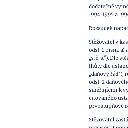
dodatečně vyměř
1994, 1995 a 199
Rozsudek napadl
Stěžovatel v ka
odst. 1 písm. a)
„s. ř. s.“). Dle
lhůty dle ustano
„daňový řád“), 
odst. 2 daňovéh
směřujícím k v
citovaného usta
prvostupňové r
Stěžovatel zastá
považovat nejen