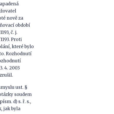
 napadená
ěžovatel
oté nově za
ňovací období
93, č. j.
1193. Proti
ání, které bylo
uto. Rozhodnutí
rozhodnutí
. 4. 2003
rušil.
smyslu ust. §
í otázky soudem
sm. d) s. ř. s.,
, jak byla