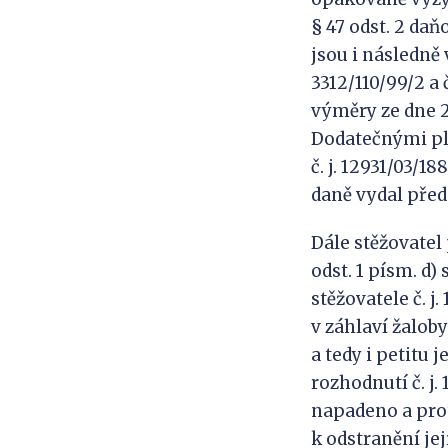
§ 47 odst. 2 da
jsou i následně v
3312/110/99/2 a č
výměry ze dne 25
Dodatečnými plat
č. j. 12931/03/18
daně vydal před
Dále stěžovatel
odst. 1 písm. d)
stěžovatele č. j
v záhlaví žaloby 
a tedy i petitu 
rozhodnutí č. j. 
napadeno a prot
k odstranění jej