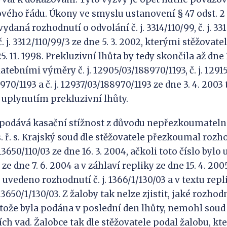
ňového řádu. Úkony ve smyslu ustanovení § 47 odst. 
ydaná rozhodnutí o odvolání č. j. 3314/110/99, č. j. 3312
. j. 3312/110/99/3 ze dne 5. 3. 2002, kterými stěžovate
. 11. 1998. Prekluzivní lhůta by tedy skončila až dne 3
ebními výměry č. j. 12905/03/188970/1193, č. j. 1291
8970/1193 a č. j. 12937/03/188970/1193 ze dne 3. 4. 200
 uplynutím prekluzivní lhůty.
 podává kasační stížnost z důvodu nepřezkoumatelno
 s. ř. s. Krajský soud dle stěžovatele přezkoumal rozh
. 13650/110/03 ze dne 16. 3. 2004, ačkoli toto číslo by
ze dne 7. 6. 2004 a v záhlaví repliky ze dne 15. 4. 200
je uvedeno rozhodnutí č. j. 1366/1/130/03 a v textu rep
13650/1/130/03. Z žaloby tak nelze zjistit, jaké rozhodn
ože byla podána v poslední den lhůty, nemohl soud
ích vad. Žalobce tak dle stěžovatele podal žalobu, kt