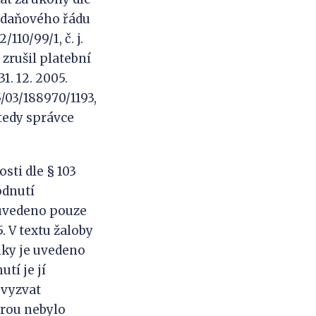
2 daňového řádu
/110/99/1, č. j.
l zrušil platební
1. 12. 2005.
5/03/188970/1193,
3 tedy správce
sti dle § 103
odnutí
lo uvedeno pouze
5. V textu žaloby
liky je uvedeno
utí je jí
 vyzvat
erou nebylo