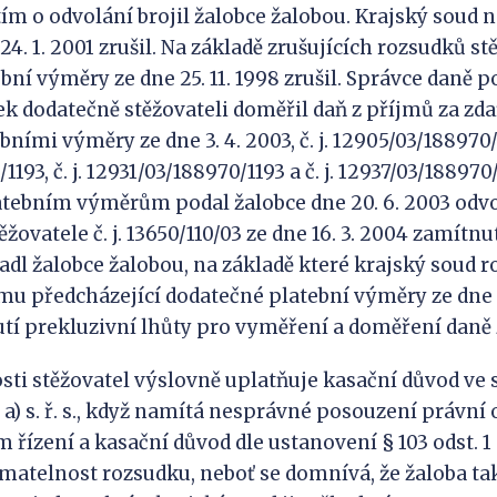
ím o odvolání brojil žalobce žalobou. Krajský soud
4. 1. 2001 zrušil. Na základě zrušujících rozsudků st
ní výměry ze dne 25. 11. 1998 zrušil. Správce daně p
dodatečně stěžovateli doměřil daň z příjmů za zda
ními výměry ze dne 3. 4. 2003, č. j. 12905/03/188970/11
193, č. j. 12931/03/188970/1193 a č. j. 12937/03/188970/
ebním výměrům podal žalobce dne 20. 6. 2003 odvol
ovatele č. j. 13650/110/03 ze dne 16. 3. 2004 zamítn
adl žalobce žalobou, na základě které krajský soud 
emu předcházející dodatečné platební výměry ze dne 3
tí prekluzivní lhůty pro vyměření a doměření daně z
osti stěžovatel výslovně uplatňuje kasační důvod ve 
. a) s. ř. s., když namítá nesprávné posouzení právn
 řízení a kasační důvod dle ustanovení § 103 odst. 1 pí
atelnost rozsudku, neboť se domnívá, že žaloba tak