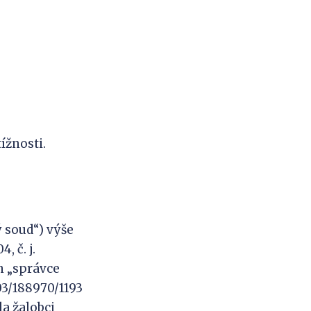
ížnosti.
ý soud“) výše
 č. j.
n „správce
1/03/188970/1193
la žalobci