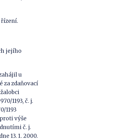
řízení.
h jejího
zahájil u
é za zdaňovací
 žalobci
0/1193, č. j.
70/1193
proti výše
utími č. j.
 dne 13. 1. 2000.