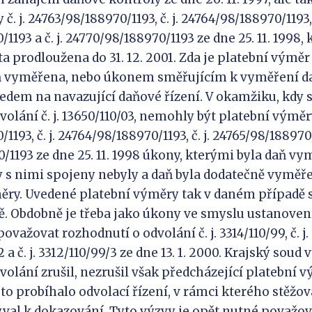
. j. 24763/98/188970/1193, č. j. 24764/98/188970/1193, č
1193 a č. j. 24770/98/188970/1193 ze dne 25. 11. 1998,
ta prodloužena do 31. 12. 2001. Zda je platební výmě
ň vyměřena, nebo úkonem směřujícím k vyměření da
edem na navazující daňové řízení. V okamžiku, kdy s
olání č. j. 13650/110/03, nemohly být platební výměry 
193, č. j. 24764/98/188970/1193, č. j. 24765/98/188970/1
/1193 ze dne 25. 11. 1998 úkony, kterými byla daň vy
ky s nimi spojeny nebyly a daň byla dodatečně vymě
ěry. Uvedené platební výměry tak v daném případě
. Obdobně je třeba jako úkony ve smyslu ustanovení 
važovat rozhodnutí o odvolání č. j. 3314/110/99, č. j. 
/2 a č. j. 3312/110/99/3 ze dne 13. 1. 2000. Krajský sou
volání zrušil, nezrušil však předcházející platební v
to probíhalo odvolací řízení, v rámci kterého stěžov
al k dokazování. Tyto výzvy je opět nutné považov