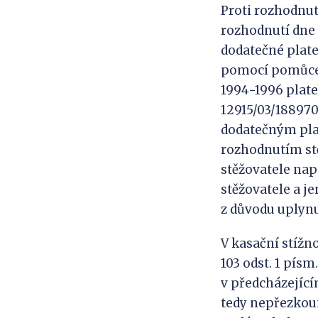
Proti rozhodnut
rozhodnutí dne 2
dodatečné plateb
pomocí pomůcek 
1994-1996 plateb
12915/03/188970/1
dodatečným plat
rozhodnutím stěž
stěžovatele nap
stěžovatele a j
z důvodu uplynu
V kasační stížn
103 odst. 1 písm
v předcházejícím
tedy nepřezkoum