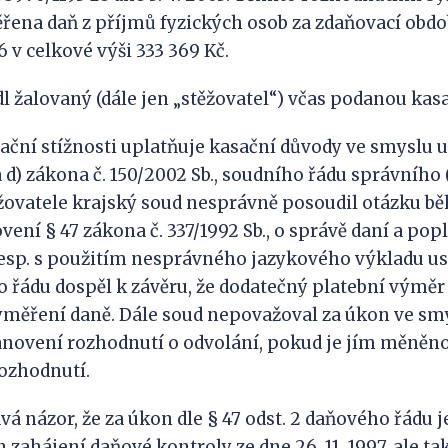
ena daň z příjmů fyzických osob za zdaňovací obdob
6 v celkové výši 333 369 Kč.
 žalovaný (dále jen „stěžovatel“) včas podanou kasa
sační stížnosti uplatňuje kasační důvody ve smyslu 
 a d) zákona č. 150/2002 Sb., soudního řádu správního 
 stěžovatele krajský soud nesprávně posoudil otázku b
vení § 47 zákona č. 337/1992 Sb., o správě daní a popl
resp. s použitím nesprávného jazykového výkladu us
o řádu dospěl k závěru, že dodatečný platební vým
yměření daně. Dále soud nepovažoval za úkon ve sm
novení rozhodnutí o odvolání, pokud je jím měněno
ozhodnutí.
vá názor, že za úkon dle § 47 odst. 2 daňového řádu j
 zahájení daňové kontroly ze dne 26. 11. 1997, ale t