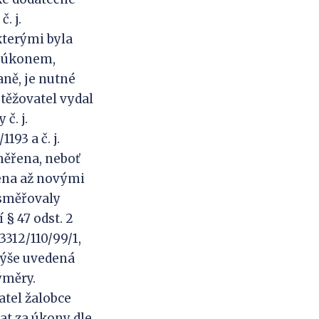
. j.
 kterými byla
r úkonem,
ně, je nutné
těžovatel vydal
č. j.
193 a č. j.
měřena, neboť
řena až novými
 směřovaly
§ 47 odst. 2
3312/110/99/1,
d výše uvedená
ýměry.
atel žalobce
at za úkony dle