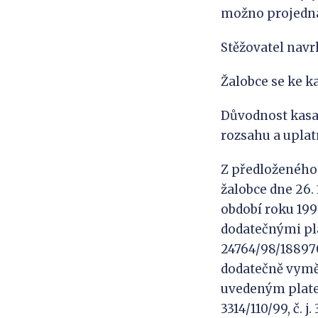
možno projednat
Stěžovatel navr
Žalobce se ke ka
Důvodnost kasač
rozsahu a uplatně
Z předloženého 
žalobce dne 26.
období roku 199
dodatečnými plat
24764/98/188970/
dodatečně vyměř
uvedeným plate
3314/110/99, č. j.