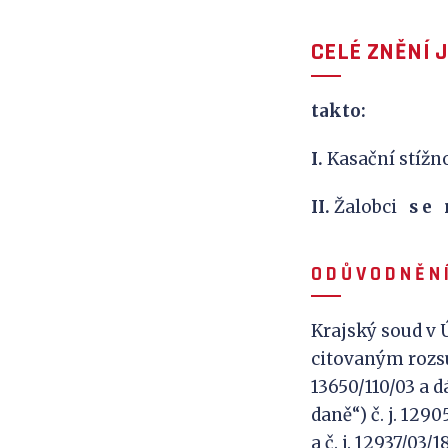
CELÉ ZNĚNÍ 
takto:
I.
Kasační stíž
II.
Žalobci
s
e
O D Ů V
O D N Ě N Í
Krajský soud v 
citovaným rozsu
13650/110/03 a 
daně“) č. j. 1290
a č. j. 12937/03