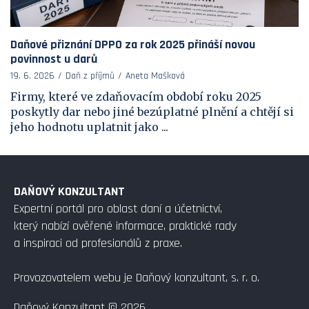
Daňové přiznání DPPO za rok 2025 přináší novou
povinnost u darů
19. 6. 2026
Daň z příjmů
Aneta Mašková
Firmy, které ve zdaňovacím období roku 2025
poskytly dar nebo jiné bezúplatné plnění a chtějí si
jeho hodnotu uplatnit jako ...
DAŇOVÝ KONZULTANT
Expertní portál pro oblast daní a účetnictví,
který nabízí ověřené informace, praktické rady
a inspiraci od profesionálů z praxe.
Provozovatelem webu je Daňový konzultant, s. r. o.
Daňový Konzultant © 2026