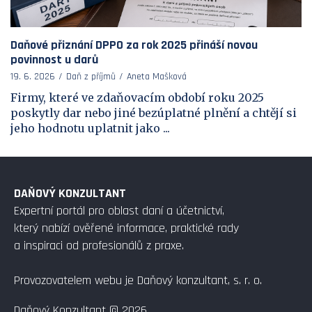
Daňové přiznání DPPO za rok 2025 přináší novou
povinnost u darů
19. 6. 2026
Daň z příjmů
Aneta Mašková
Firmy, které ve zdaňovacím období roku 2025
poskytly dar nebo jiné bezúplatné plnění a chtějí si
jeho hodnotu uplatnit jako ...
DAŇOVÝ KONZULTANT
Expertní portál pro oblast daní a účetnictví,
který nabízí ověřené informace, praktické rady
a inspiraci od profesionálů z praxe.
Provozovatelem webu je Daňový konzultant, s. r. o.
Daňový Konzultant © 2026