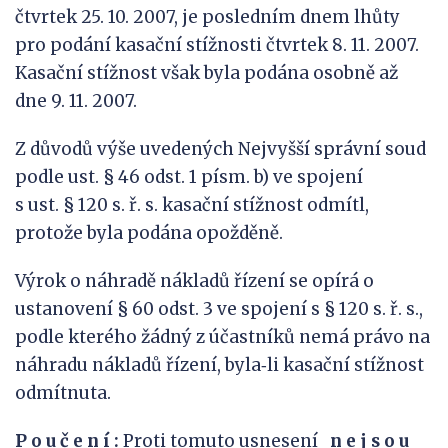
čtvrtek 25. 10. 2007, je posledním dnem lhůty
pro podání kasační stížnosti čtvrtek 8. 11. 2007.
Kasační stížnost však byla podána osobně až
dne 9. 11. 2007.
Z důvodů výše uvedených Nejvyšší správní soud
podle ust. § 46 odst. 1 písm. b) ve spojení
s ust. § 120 s. ř. s. kasační stížnost odmítl,
protože byla podána opožděně.
Výrok o náhradě nákladů řízení se opírá o
ustanovení § 60 odst. 3 ve spojení s § 120 s. ř. s.,
podle kterého žádný z účastníků nemá právo na
náhradu nákladů řízení, byla‑li kasační stížnost
odmítnuta.
P o u č e n í :
Proti tomuto usnesení
n e j s
o u