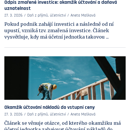
Odpis zmařené investice: okamžik účtování a daňová
uznatelnost
27. 3. 2026
Daň z příjmů, účetnictví
Aneta Mašková
Pokud podnik zahájí investici a následně od ní
upustí, vzniká tzv. zmařená investice. Článek
vysvětluje, kdy má účetní jednotka takovou ...
Okamžik účtování nákladů do vstupní ceny
27. 3. 2026
Daň z příjmů, účetnictví
Aneta Mašková
Článek se věnuje otázce, od kterého okamžiku má
účetní jednotka zahajovat účtování nákladů do