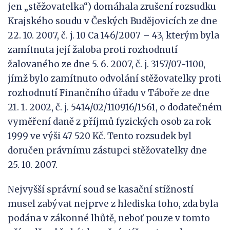
jen „stěžovatelka“) domáhala zrušení rozsudku
Krajského soudu v Českých Budějovicích ze dne
22. 10. 2007, č. j. 10 Ca 146/2007 – 43, kterým byla
zamítnuta její žaloba proti rozhodnutí
žalovaného ze dne 5. 6. 2007, č. j. 3157/07-1100,
jímž bylo zamítnuto odvolání stěžovatelky proti
rozhodnutí Finančního úřadu v Táboře ze dne
21. 1. 2002, č. j. 5414/02/110916/1561, o dodatečném
vyměření daně z příjmů fyzických osob za rok
1999 ve výši 47 520 Kč. Tento rozsudek byl
doručen právnímu zástupci stěžovatelky dne
25. 10. 2007.
Nejvyšší správní soud se kasační stížností
musel zabývat nejprve z hlediska toho, zda byla
podána v zákonné lhůtě, neboť pouze v tomto