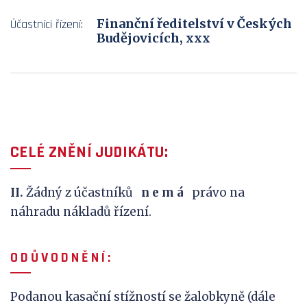
Finanční ředitelství v Českých
Účastníci řízení:
Budějovicích, xxx
CELÉ ZNĚNÍ JUDIKÁTU:
II.
Žádný z účastníků
n e m á
právo na
náhradu nákladů řízení.
O D Ů V
O D N Ě N Í :
Podanou kasační stížností se žalobkyně (dále