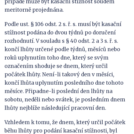
případě může být kasační stížnost soudem
meritorně projednána.
Podle ust. § 106 odst. 2 s. ř. s. musí být kasační
stížnost podána do dvou týdnů po doručení
rozhodnutí. V souladu s § 40 odst. 2 a 3 s. ř. s.
končí lhůty určené podle týdnů, měsíců nebo
roků uplynutím toho dne, který se svým
označením shoduje se dnem, který určil
počátek lhůty. Není-li takový den v měsíci,
končí lhůta uplynutím posledního dne tohoto
měsíce. Připadne-li poslední den lhůty na
sobotu, neděli nebo svátek, je posledním dnem
lhůty nejblíže následující pracovní den.
Vzhledem k tomu, že dnem, který určil počátek
běhu lhůty pro podání kasační stížnosti, byl