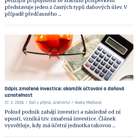
penzijní připojištění se státním příspěvkem
představuje jeden z častých typů daňových úlev. V
případě předčasného ...
Odpis zmařené investice: okamžik účtování a daňová
uznatelnost
27. 3. 2026
Daň z příjmů, účetnictví
Aneta Mašková
Pokud podnik zahájí investici a následně od ní
upustí, vzniká tzv. zmařená investice. Článek
vysvětluje, kdy má účetní jednotka takovou ...