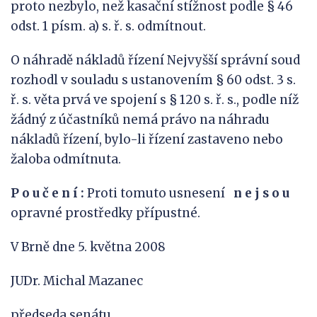
proto nezbylo, než kasační stížnost podle § 46
odst. 1 písm. a) s. ř. s. odmítnout.
O náhradě nákladů řízení Nejvyšší správní soud
rozhodl v souladu s ustanovením § 60 odst. 3 s.
ř. s. věta prvá ve spojení s § 120 s. ř. s., podle níž
žádný z účastníků nemá právo na náhradu
nákladů řízení, bylo-li řízení zastaveno nebo
žaloba odmítnuta.
P o u č e n í :
Proti tomuto usnesení
n e j s
o u
opravné prostředky přípustné.
V Brně dne 5. května 2008
JUDr. Michal Mazanec
předseda senátu