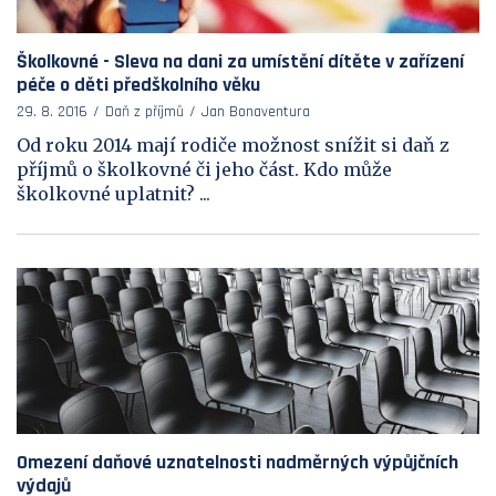
Školkovné - Sleva na dani za umístění dítěte v zařízení
péče o děti předškolního věku
29. 8. 2016
Daň z příjmů
Jan Bonaventura
Od roku 2014 mají rodiče možnost snížit si daň z
příjmů o školkovné či jeho část. Kdo může
školkovné uplatnit? ...
Omezení daňové uznatelnosti nadměrných výpůjčních
výdajů