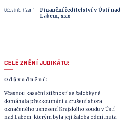
Finanční ředitelství v Ústí nad
Účastníci řízení:
Labem, xxx
CELÉ ZNĚNÍ JUDIKÁTU:
O d ů v
o d n ě n í :
Včasnou kasační stížností se žalobkyně
domáhala přezkoumání a zrušení shora
označeného usnesení Krajského soudu v Ústí
nad Labem, kterým byla její žaloba odmítnuta.