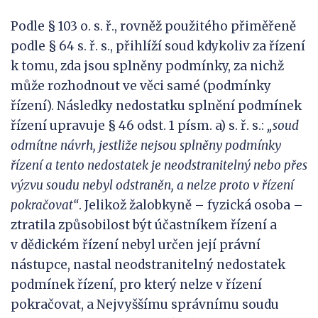
Podle § 103 o. s. ř., rovněž použitého přiměřeně
podle § 64 s. ř. s., přihlíží soud kdykoliv za řízení
k tomu, zda jsou splněny podmínky, za nichž
může rozhodnout ve věci samé (podmínky
řízení). Následky nedostatku splnění podmínek
řízení upravuje § 46 odst. 1 písm. a) s. ř. s.:
„soud
odmítne návrh, jestliže nejsou splněny podmínky
řízení a tento nedostatek je neodstranitelný nebo přes
výzvu soudu nebyl odstraněn, a nelze proto v
řízení
pokračovat“
. Jelikož žalobkyně – fyzická osoba –
ztratila způsobilost být účastníkem řízení a
v dědickém řízení nebyl určen její právní
nástupce, nastal neodstranitelný nedostatek
podmínek řízení, pro který nelze v řízení
pokračovat, a Nejvyššímu správnímu soudu