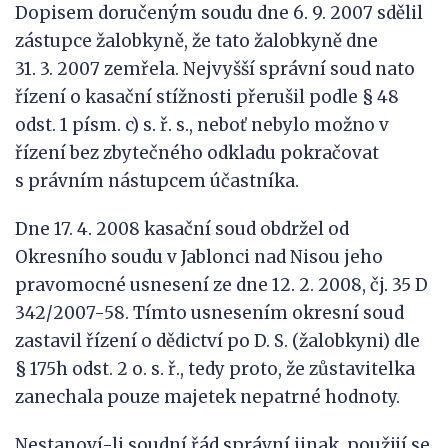
Dopisem doručeným soudu dne 6. 9. 2007 sdělil
zástupce žalobkyně, že tato žalobkyně dne
31. 3. 2007 zemřela. Nejvyšší správní soud nato
řízení o kasační stížnosti přerušil podle § 48
odst. 1 písm. c) s. ř. s., neboť nebylo možno v
řízení bez zbytečného odkladu pokračovat
s právním nástupcem účastníka.
Dne 17. 4. 2008 kasační soud obdržel od
Okresního soudu v Jablonci nad Nisou jeho
pravomocné usnesení ze dne 12. 2. 2008, čj. 35 D
342/2007-58. Tímto usnesením okresní soud
zastavil řízení o dědictví po D. S. (žalobkyni) dle
§ 175h odst. 2 o. s. ř., tedy proto, že zůstavitelka
zanechala pouze majetek nepatrné hodnoty.
Nestanoví-li soudní řád správní jinak, použijí se