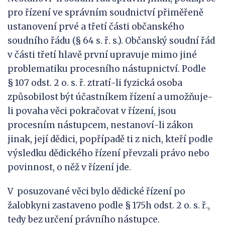
pro řízení ve správním soudnictví přiměřeně
ustanovení prvé a třetí části občanského
soudního řádu (§ 64 s. ř. s.). Občanský soudní řád
v části třetí hlavě první upravuje mimo jiné
problematiku procesního nástupnictví. Podle
§ 107 odst. 2 o. s. ř. ztratí-li fyzická osoba
způsobilost být účastníkem řízení a umožňuje-
li povaha věci pokračovat v řízení, jsou
procesním nástupcem, nestanoví-li zákon
jinak, její dědici, popřípadě ti z nich, kteří podle
výsledku dědického řízení převzali právo nebo
povinnost, o něž v řízení jde.
V posuzované věci bylo dědické řízení po
žalobkyni zastaveno podle § 175h odst. 2 o. s. ř.,
tedy bez určení právního nástupce.