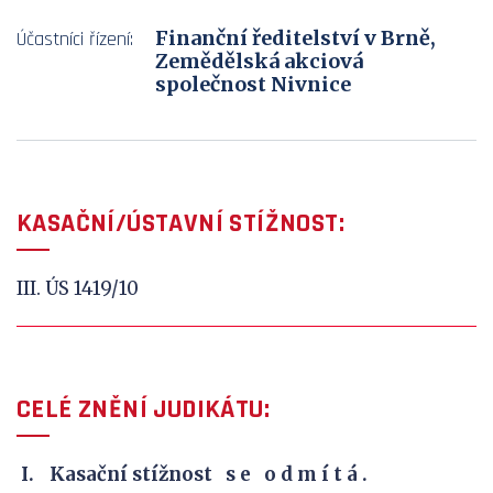
Finanční ředitelství v Brně,
Účastníci řízení:
Zemědělská akciová
společnost Nivnice
KASAČNÍ/ÚSTAVNÍ STÍŽNOST:
III. ÚS 1419/10
CELÉ ZNĚNÍ JUDIKÁTU:
Kasační stížnost s e o d m í t á .