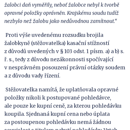
žalobci daň vyměřily, neboť žalobce nebyl k
tvorbě
opravné položky oprávněn. Krajskému soudu tudíž
nezbylo než žalobu jako nedůvodnou zamítnout.“
Proti výše uvedenému rozsudku brojila
žalobkyně (stěžovatelka) kasační stížností
z důvodů uvedených v § 103 odst. 1 písm. a) a b) s.
ř. s., tedy z důvodu nezákonnosti spočívající
v nesprávném posouzení právní otázky soudem
a z důvodu vady řízení.
Stěžovatelka namítá, že uplatňovala opravné
položky nikoli k postupované pohledávce,
ale pouze ke kupní ceně, za kterou pohledávku
koupila. Sjednaná kupní cena nebo úplata
za postoupenou pohledávku nemá žádnou