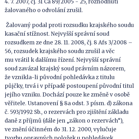
4. 7. 2007, čj. 31 Ca 89/2005 - 25, rozhodnutí
žalovaného o odvolání zrušil.
Žalovaný podal proti rozsudku krajského soudu
kasační stížnost. Nejvyšší správní soud
rozsudkem ze dne 28. 11. 2008, čj. 8 Afs 3/2008 –
56, rozsudek krajského soudu zrušil a věc
mu vrátil k dalšímu řízení. Nejvyšší správní
soud zavázal krajský soud právním názorem,
že vznikla-li původní pohledávka z titulu
půjčky, trvá i v případě postoupení původní titul
jejího vzniku. Dochází pouze ke změně v osobě
věřitele. Ustanovení § 8a odst. 3 písm. d) zákona
č. 593/1992 Sb., o rezervách pro zjištění základu
daně z příjmů (dále jen „zákon o rezervách“),
ve znění účinném do 31. 12. 2000, vylučuje
tvorbu opravných položek u pohledávek