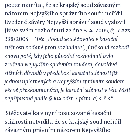
pouze namítat, že se krajský soud závazným
názorem Nejvyššího správního soudu neřídil.
Uvedené závěry Nejvyšší správní soud vyslovil
již ve svém rozhodnutí ze dne 8. 4. 2005, čj. 7 Azs
338/2004 - 106:
„Pokud se stěžovatel v kasační
stížnosti podané proti rozhodnutí, jímž soud rozhodl
znovu poté, kdy jeho původní rozhodnutí bylo
zrušeno Nejvyšším správním soudem, dovolává
stížních důvodů v předchozí kasační stížnosti již
jednou uplatněných a Nejvyšším správním soudem
věcně přezkoumaných, je kasační stížnost v této části
nepřípustná podle § 104 odst. 3 písm. a) s. ř. s.“
Stěžovatelka v nyní posuzované kasační
stížnosti netvrdila, že se krajský soud neřídil
závazným právním názorem Nejvyššího