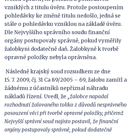
vzniklých z titulu úvěru. Protože postoupením
pohledávky ke změně titulu nedošlo, jedná se
stále o pohledávku vzniklou na základě úvěru.
Dle Nejvyššího správního soudu finanční
orgány postupovaly správně, pokud vyměřily
žalobkyni dodatečně daň. Žalobkyně k tvorbě
opravné položky nebyla oprávněna.
Následně krajský soud rozsudkem ze dne
15. 7. 2009, čj. 31 Ca 89/2005 – 69, žalobu zamítl a
žádnému z účastníků nepřiznal náhradu
nákladů řízení. Uvedl, že
„žalobce napadal
rozhodnutí žalovaného toliko z
důvodů nesprávného
posouzení věci při tvorbě opravné položky, přičemž
Nejvyšší správní soud najisto postavil, že finanční
orgány postupovaly správně, pokud dodatečně