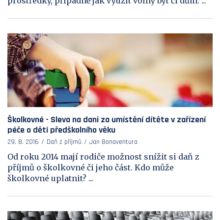
prostředky, případně jak využít volný byt či dům. ...
Školkovné - Sleva na dani za umístění dítěte v zařízení
péče o děti předškolního věku
29. 8. 2016
Daň z příjmů
Jan Bonaventura
Od roku 2014 mají rodiče možnost snížit si daň z
příjmů o školkovné či jeho část. Kdo může
školkovné uplatnit? ...