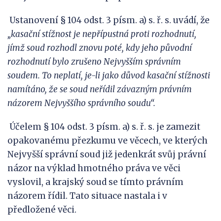
Ustanovení § 104 odst. 3 písm. a) s. ř. s. uvádí, že
„kasační stížnost je nepřípustná proti rozhodnutí,
jímž soud rozhodl znovu poté, kdy jeho původní
rozhodnutí bylo zrušeno Nejvyšším správním
soudem. To neplatí, je-li jako důvod kasační stížnosti
namítáno, že se soud neřídil závazným právním
názorem Nejvyššího správního soudu“.
Účelem § 104 odst. 3 písm. a) s. ř. s. je zamezit
opakovanému přezkumu ve věcech, ve kterých
Nejvyšší správní soud již jedenkrát svůj právní
názor na výklad hmotného práva ve věci
vyslovil, a krajský soud se tímto právním
názorem řídil. Tato situace nastala i v
předložené věci.