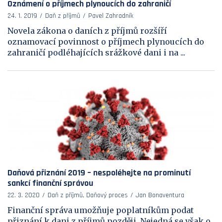
Oznámení o příjmech plynoucích do zahraničí
24. 1. 2019
Daň z příjmů
Pavel Zahradník
Novela zákona o daních z příjmů rozšíří
oznamovací povinnost o příjmech plynoucích do
zahraničí podléhajících srážkové dani i na ...
Daňová přiznání 2019 – nespoléhejte na prominutí
sankcí finanční správou
22. 3. 2020
Daň z příjmů, Daňový proces
Jan Bonaventura
Finanční správa umožňuje poplatníkům podat
přiznání k dani z příjmů později. Nejedná se však o