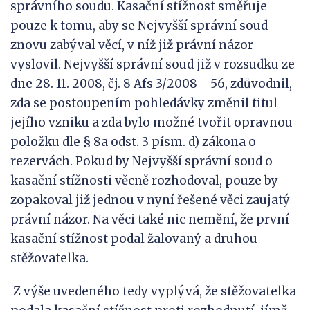
správního soudu. Kasační stížnost směřuje
pouze k tomu, aby se Nejvyšší správní soud
znovu zabýval věcí, v níž již právní názor
vyslovil. Nejvyšší správní soud již v rozsudku ze
dne 28. 11. 2008, čj. 8 Afs 3/2008 - 56, zdůvodnil,
zda se postoupením pohledávky změnil titul
jejího vzniku a zda bylo možné tvořit opravnou
položku dle § 8a odst. 3 písm. d) zákona o
rezervách. Pokud by Nejvyšší správní soud o
kasační stížnosti věcně rozhodoval, pouze by
zopakoval již jednou v nyní řešené věci zaujatý
právní názor. Na věci také nic nemění, že první
kasační stížnost podal žalovaný a druhou
stěžovatelka.
Z výše uvedeného tedy vyplývá, že stěžovatelka