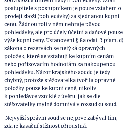
souvislost s titulem nabytí pohledávky. Vztah
postupitele s postupníkem je pouze vztahem o
prodeji zboží (pohledávky) za sjednanou kupní
cenu. Žádnou roli v něm nehraje původ
pohledávky, ale pro účely účetní a daňové pouze
výše kupní ceny. Ustanovení § 8a odst. 3 písm. d)
zákona o rezervách se netýká opravných
položek, které se vztahují ke kupním cenám
nebo pořizovacím hodnotám za nakoupenou
pohledávku. Názor krajského soudu je tedy
chybný, protože stěžovatelka tvořila opravné
položky pouze ke kupní ceně, nikoliv
k pohledávce vzniklé z úvěru, jak se dle
stěžovatelky mylně domnívá v rozsudku soud.
Nejvyšší správní soud se nejprve zabýval tím,
zda je kasační stížnost přípustná.