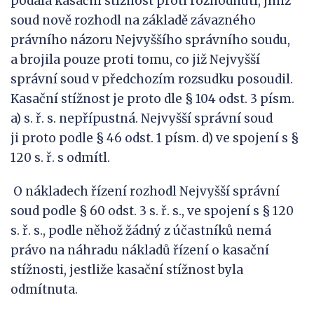
podala kasační stížnost proti rozhodnutí, jímž
soud nově rozhodl na základě závazného
právního názoru Nejvyššího správního soudu,
a brojila pouze proti tomu, co již Nejvyšší
správní soud v předchozím rozsudku posoudil.
Kasační stížnost je proto dle § 104 odst. 3 písm.
a) s. ř. s. nepřípustná. Nejvyšší správní soud
ji proto podle § 46 odst. 1 písm. d) ve spojení s §
120 s. ř. s odmítl.
O nákladech řízení rozhodl Nejvyšší správní
soud podle § 60 odst. 3 s. ř. s., ve spojení s § 120
s. ř. s., podle něhož žádný z účastníků nemá
právo na náhradu nákladů řízení o kasační
stížnosti, jestliže kasační stížnost byla
odmítnuta.