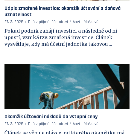
Odpis zmařené investice: okamžik účtování a daňová
uznatelnost
27. 3. 2026
Daň z příjmů, účetnictví
Aneta Mašková
Pokud podnik zahájí investici a následně od ní
upustí, vzniká tzv. zmařená investice. Článek
vysvětluje, kdy má účetní jednotka takovou ...
Okamžik účtování nákladů do vstupní ceny
27. 3. 2026
Daň z příjmů, účetnictví
Aneta Mašková
Článek se věnuje otázce, od kterého okamžiku má