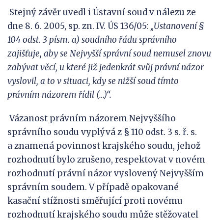
Stejný závěr uvedl i Ústavní soud v nálezu ze
dne 8. 6. 2005, sp. zn. IV. ÚS 136/05:
„Ustanovení §
104 odst. 3 písm. a) soudního řádu správního
zajišťuje, aby se Nejvyšší správní soud nemusel znovu
zabývat věcí, u které již jedenkrát svůj právní názor
vyslovil, a to v situaci, kdy se nižší soud tímto
právním názorem řídil (…)“.
Vázanost právním názorem Nejvyššího
správního soudu vyplývá z § 110 odst. 3 s. ř. s.
a znamená povinnost krajského soudu, jehož
rozhodnutí bylo zrušeno, respektovat v novém
rozhodnutí právní názor vyslovený Nejvyšším
správním soudem. V případě opakované
kasační stížnosti směřující proti novému
rozhodnutí krajského soudu může stěžovatel