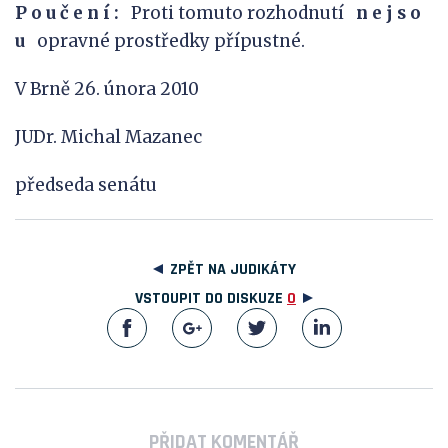
P o u č e n í :
Proti tomuto rozhodnutí
n e j s o
u
opravné prostředky přípustné.
V Brně 26. února 2010
JUDr. Michal Mazanec
předseda senátu
ZPĚT NA JUDIKÁTY
VSTOUPIT DO DISKUZE
0
PŘIDAT KOMENTÁŘ