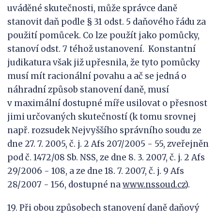
uváděné skutečnosti, může správce daně
stanovit daň podle § 31 odst. 5 daňového řádu za
použití pomůcek. Co lze použít jako pomůcky,
stanoví odst. 7 téhož ustanovení. Konstantní
judikatura však již upřesnila, že tyto pomůcky
musí mít racionální povahu a ač se jedná o
náhradní způsob stanovení daně, musí
v maximální dostupné míře usilovat o přesnost
jimi určovaných skutečností (k tomu srovnej
např. rozsudek Nejvyššího správního soudu ze
dne 27. 7. 2005, č. j. 2 Afs 207/2005 - 55, zveřejněn
pod č. 1472/08 Sb. NSS, ze dne 8. 3. 2007, č. j. 2 Afs
29/2006 - 108, a ze dne 18. 7. 2007, č. j. 9 Afs
28/2007 - 156, dostupné na
www.nssoud.cz
).
19. Při obou způsobech stanovení daně daňový