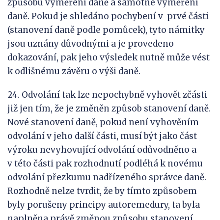
způsobu vyměření daně a samotné vyměření
daně. Pokud je shledáno pochybení v prvé části
(stanovení daně podle pomůcek), tyto námitky
jsou uznány důvodnými a je provedeno
dokazování, pak jeho výsledek nutně může vést
k odlišnému závěru o výši daně.
24. Odvolání tak lze nepochybně vyhovět zčásti
již jen tím, že je změněn způsob stanovení daně.
Nové stanovení daně, pokud není vyhověním
odvolání v jeho další části, musí být jako část
výroku nevyhovující odvolání odůvodněno a
v této části pak rozhodnutí podléhá k novému
odvolání přezkumu nadřízeného správce daně.
Rozhodně nelze tvrdit, že by tímto způsobem
byly porušeny principy autoremedury, ta byla
naplněna právě změnou způsobu stanovení