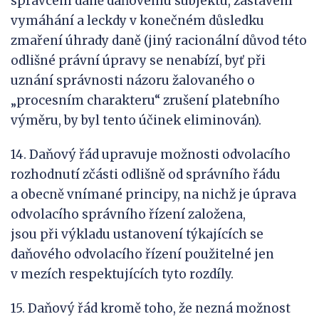
správcem daně daňovému subjektu, zastavení
vymáhání a leckdy v konečném důsledku
zmaření úhrady daně (jiný racionální důvod této
odlišné právní úpravy se nenabízí, byť při
uznání správnosti názoru žalovaného o
„procesním charakteru“ zrušení platebního
výměru, by byl tento účinek eliminován).
14. Daňový řád upravuje možnosti odvolacího
rozhodnutí zčásti odlišně od správního řádu
a obecně vnímané principy, na nichž je úprava
odvolacího správního řízení založena,
jsou při výkladu ustanovení týkajících se
daňového odvolacího řízení použitelné jen
v mezích respektujících tyto rozdíly.
15. Daňový řád kromě toho, že nezná možnost