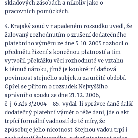
skladových zásobách a nikoliv jako o
pracovních pomůckách.
4. Krajský soud v napadeném rozsudku uvedl, že
žalovaný rozhodnutím o zrušení dodatečného
platebního výměru ze dne 5. 10. 2005 rozhodl o
předmětu řízení s konečnou platností a tím
vytvořil překážku věci rozhodnuté ve vztahu
k témuž nároku, jímž je konkrétní daňová
povinnost stejného subjektu za určité období.
Opřel se přitom o rozsudek Nejvyššího
správního soudu ze dne 21. 12. 2006,
č. j. 6 Afs 3/2004 - 85. Vydal-li správce daně další
dodatečný platební výměr o téže dani, jde o akt
trpící formální vadností do té míry, že
způsobuje jeho nicotnost. Stejnou vadou trpí i