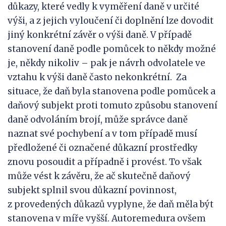
důkazy, které vedly k vyměření daně v určité
výši, a z jejich vyloučení či doplnění lze dovodit
jiný konkrétní závěr o výši daně. V případě
stanovení daně podle pomůcek to někdy možné
je, někdy nikoliv – pak je návrh odvolatele ve
vztahu k výši daně často nekonkrétní. Za
situace, že daň byla stanovena podle pomůcek a
daňový subjekt proti tomuto způsobu stanovení
daně odvoláním brojí, může správce daně
naznat své pochybení a v tom případě musí
předložené či označené důkazní prostředky
znovu posoudit a případně i provést. To však
může vést k závěru, že ač skutečně daňový
subjekt splnil svou důkazní povinnost,
z provedených důkazů vyplyne, že daň měla být
stanovena v míře vyšší. Autoremedura ovšem