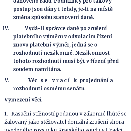
daňového řádu. Podmínky pro takový
postup jsou dány i tehdy, je‑li na místě
změna způsobu stanovení daně.
Vydá-li správce daně po zrušení
platebního výměru v odvolacím řízení
znovu platební výměr, jedná se o
rozhodnutí nezákonné. Nezákonnost
tohoto rozhodnutí musí být v řízení před
soudem namítána.
Věc s e v r a c í k projednání a
rozhodnutí osmému senátu.
Vymezení věci
1. Kasační stížností podanou v zákonné lhůtě se
žalovaný jako stěžovatel domáhá zrušení shora
uvedeného rozsudku Krajského soudu v Hradci