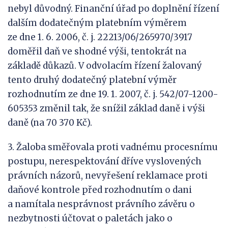
nebyl důvodný. Finanční úřad po doplnění řízení
dalším dodatečným platebním výměrem
ze dne 1. 6. 2006, č. j. 22213/06/265970/3917
doměřil daň ve shodné výši, tentokrát na
základě důkazů. V odvolacím řízení žalovaný
tento druhý dodatečný platební výměr
rozhodnutím ze dne 19. 1. 2007, č. j. 542/07-1200-
605353 změnil tak, že snížil základ daně i výši
daně (na 70 370 Kč).
3. Žaloba směřovala proti vadnému procesnímu
postupu, nerespektování dříve vyslovených
právních názorů, nevyřešení reklamace proti
daňové kontrole před rozhodnutím o dani
a namítala nesprávnost právního závěru o
nezbytnosti účtovat o paletách jako o