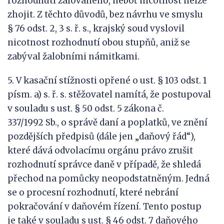
rozhodnutí žalovaného, neboť nicotnost nelze
zhojit. Z těchto důvodů, bez návrhu ve smyslu
§ 76 odst. 2, 3 s. ř. s., krajský soud vyslovil
nicotnost rozhodnutí obou stupňů, aniž se
zabýval žalobními námitkami.
5. V kasační stížnosti opřené o ust. § 103 odst. 1
písm. a) s. ř. s. stěžovatel namítá, že postupoval
v souladu s ust. § 50 odst. 5 zákona č.
337/1992 Sb., o správě daní a poplatků, ve znění
pozdějších předpisů (dále jen „daňový řád“),
které dává odvolacímu orgánu právo zrušit
rozhodnutí správce daně v případě, že shledá
přechod na pomůcky neopodstatněným. Jedná
se o procesní rozhodnutí, které nebrání
pokračování v daňovém řízení. Tento postup
je také v souladu s ust. § 46 odst. 7 daňového