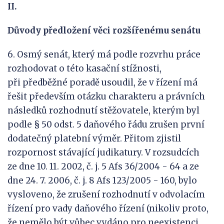
II.
Důvody předložení věci rozšířenému senátu
6. Osmý senát, který má podle rozvrhu práce
rozhodovat o této kasační stížnosti,
při předběžné poradě usoudil, že v řízení má
řešit především otázku charakteru a právních
následků rozhodnutí stěžovatele, kterým byl
podle § 50 odst. 5 daňového řádu zrušen první
dodatečný platební výměr. Přitom zjistil
rozpornost stávající judikatury. V rozsudcích
ze dne 10. 11. 2002, č. j. 5 Afs 36/2004 - 64 a ze
dne 24. 7. 2006, č. j. 8 Afs 123/2005 - 160, bylo
vysloveno, že zrušení rozhodnutí v odvolacím
řízení pro vady daňového řízení (nikoliv proto,
že nemělo být vůbec vydáno pro neexistenci