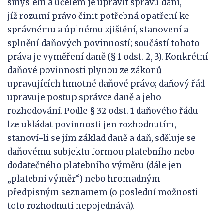
smyslem a účelem je upravit správu daní,
jíž rozumí právo činit potřebná opatření ke
správnému a úplnému zjištění, stanovení a
splnění daňových povinností; součástí tohoto
práva je vyměření daně (§ 1 odst. 2, 3). Konkrétní
daňové povinnosti plynou ze zákonů
upravujících hmotné daňové právo; daňový řád
upravuje postup správce daně a jeho
rozhodování. Podle § 32 odst. 1 daňového řádu
lze ukládat povinnosti jen rozhodnutím,
stanoví-li se jím základ daně a daň, sděluje se
daňovému subjektu formou platebního nebo
dodatečného platebního výměru (dále jen
„platební výměr“) nebo hromadným
předpisným seznamem (o poslední možnosti
toto rozhodnutí nepojednává).