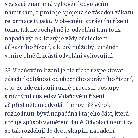
v zásadě znamená vyhovění odvolacím
námitkám, a proto je spojena se zásadou zákazu
reformace
in peius
. V obecném správním řízení
tomu tak nepochybně je, odvolání tam totiž
napadá výrok, který je vždy důsledkem
důkazního řízení, a který může být změněn
v míře plně či zčásti odvolání vyhovující.
23. V daňovém řízení je ale třeba respektovat
zásadní odlišnost od obecného správního řízení,
a to, že zde existují různé procesní postupy
s různými důsledky. V daňovém řízení,
ač předmětem odvolání je rovněž výrok
rozhodnutí, bývá napadána i ta jeho část, která
určuje způsob vyměření daně. Odvolací námitky
se tak rozdělují do dvou skupin: napadení