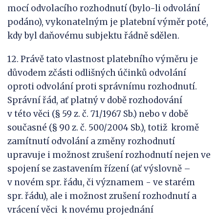
mocí odvolacího rozhodnutí (bylo-li odvolání
podáno), vykonatelným je platební výměr poté,
kdy byl daňovému subjektu řádně sdělen.
12. Právě tato vlastnost platebního výměru je
důvodem zčásti odlišných účinků odvolání
oproti odvolání proti správnímu rozhodnutí.
Správní řád, ať platný v době rozhodování
v této věci (§ 59 z. č. 71/1967 Sb.) nebo v době
současné (§ 90 z. č. 500/2004 Sb.), totiž kromě
zamítnutí odvolání a změny rozhodnutí
upravuje i možnost zrušení rozhodnutí nejen ve
spojení se zastavením řízení (ať výslovně –
v novém spr. řádu, či významem - ve starém
spr. řádu), ale i možnost zrušení rozhodnutí a
vrácení věci k novému projednání