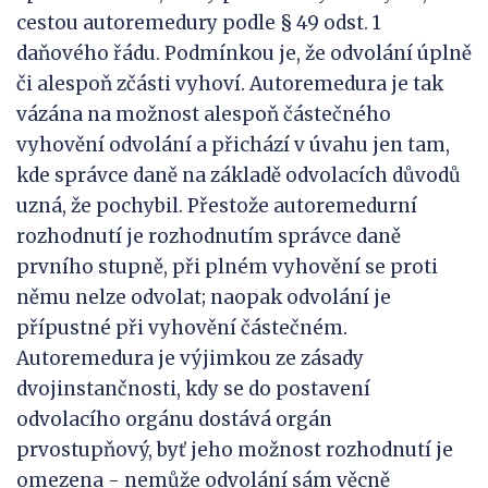
cestou autoremedury podle § 49 odst. 1
daňového řádu. Podmínkou je, že odvolání úplně
či alespoň zčásti vyhoví. Autoremedura je tak
vázána na možnost alespoň částečného
vyhovění odvolání a přichází v úvahu jen tam,
kde správce daně na základě odvolacích důvodů
uzná, že pochybil. Přestože autoremedurní
rozhodnutí je rozhodnutím správce daně
prvního stupně, při plném vyhovění se proti
němu nelze odvolat; naopak odvolání je
přípustné při vyhovění částečném.
Autoremedura je výjimkou ze zásady
dvojinstančnosti, kdy se do postavení
odvolacího orgánu dostává orgán
prvostupňový, byť jeho možnost rozhodnutí je
omezena - nemůže odvolání sám věcně