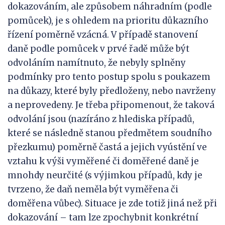
dokazováním, ale způsobem náhradním (podle
pomůcek), je s ohledem na prioritu důkazního
řízení poměrně vzácná. V případě stanovení
daně podle pomůcek v prvé řadě může být
odvoláním namítnuto, že nebyly splněny
podmínky pro tento postup spolu s poukazem
na důkazy, které byly předloženy, nebo navrženy
a neprovedeny. Je třeba připomenout, že taková
odvolání jsou (nazíráno z hlediska případů,
které se následně stanou předmětem soudního
přezkumu) poměrně častá a jejich vyústění ve
vztahu k výši vyměřené či doměřené daně je
mnohdy neurčité (s výjimkou případů, kdy je
tvrzeno, že daň neměla být vyměřena či
doměřena vůbec). Situace je zde totiž jiná než při
dokazování – tam lze zpochybnit konkrétní