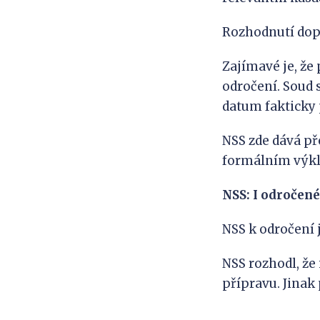
Rozhodnutí dopa
Zajímavé je, že
odročení. Soud 
datum fakticky 
NSS zde dává př
formálním výkl
NSS: I odročené
NSS k odročení 
NSS rozhodl, že
přípravu. Jinak