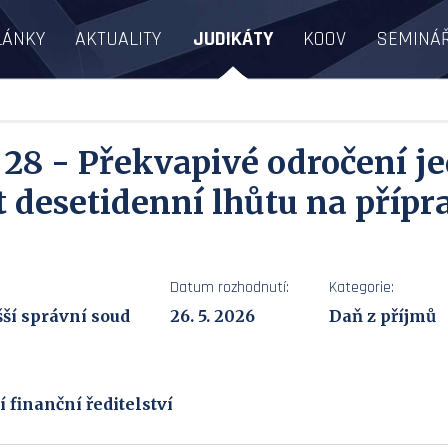
LÁNKY
AKTUALITY
JUDIKÁTY
KOOV
SEMINÁ
- 28 - Překvapivé odročení j
 desetidenní lhůtu na přípr
Datum rozhodnutí:
Kategorie:
ší správní soud
26. 5. 2026
Daň z příjmů
 finanční ředitelství