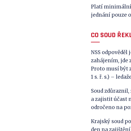
Platí minimální d
jednání pouze 
CO SOUD ŘEK
NSS odpověděl j
zahájením, jde 
Proto musí být 
1 s. ř. s.) – leda
Soud zdůraznil,
a zajistit účast
odročeno na pozd
Krajský soud po
den na zajištění