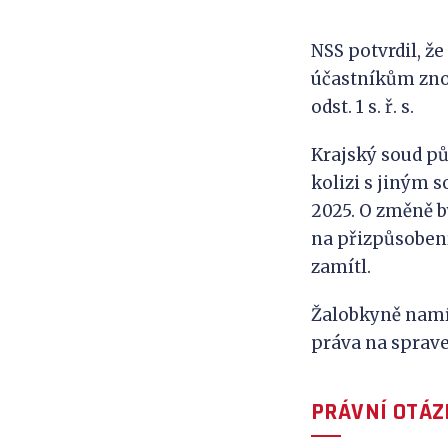
NSS potvrdil, ž
účastníkům zno
odst. 1 s. ř. s.
Krajský soud pův
kolizi s jiným 
2025. O změně b
na přizpůsobení
zamítl.
Žalobkyně namít
práva na sprave
PRÁVNÍ OTÁZ