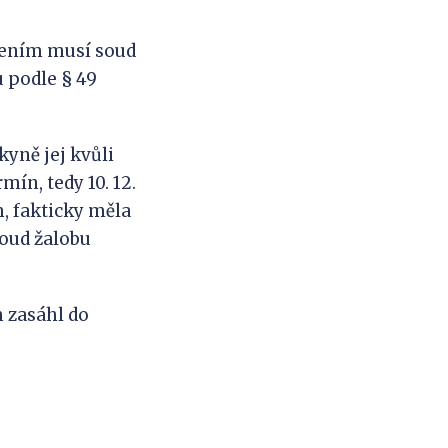
ájením musí soud
 podle § 49
kyně jej kvůli
ín, tedy 10. 12.
, fakticky měla
soud žalobu
m zasáhl do