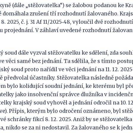
(dále „stěžovatelka“) se žalobou podanou ke Kr
é domáhala zrušení tří rozhodnutí žalovaného. Kraj
8. 2025, č. j. 31 Af 11/2025‑48, vyloučil dvě rozhodnu
 projednání. V záhlaví uvedené rozhodnutí žalova
ud dále vyzval stěžovatelku ke sdělení, zda souh
e věci samé bez jednání. Ta sdělila, že s tímto pos
ský soud proto nařídil ve věci jednání na 11. 12. 2025
ě předvolal účastníky. Stěžovatelka následně požáda
m bylo kolidující soudní jednání, ke kterému byl p
atelky jako insolvenční správce dlužníka v incidenč
elky krajský soud vyhověl a jednání odročil na 10. 12
íve). Přípis, kterým bylo odročení oznámeno, byl stě
vé schránky fikcí 8. 12. 2025. Aniž by se stěžovatelk
a, nikdo se za ni nedostavil. Za žalovaného se k jedn