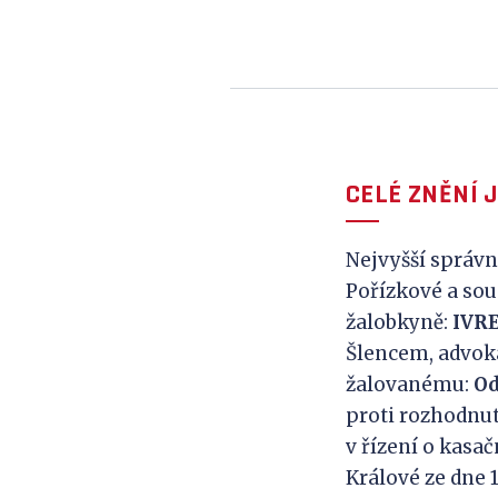
CELÉ ZNĚNÍ 
Nejvyšší správn
Pořízkové a sou
žalobkyně:
IVR
Šlencem, advoká
žalovanému:
Od
proti rozhodnutí
v řízení o kasa
Králové ze dne 18