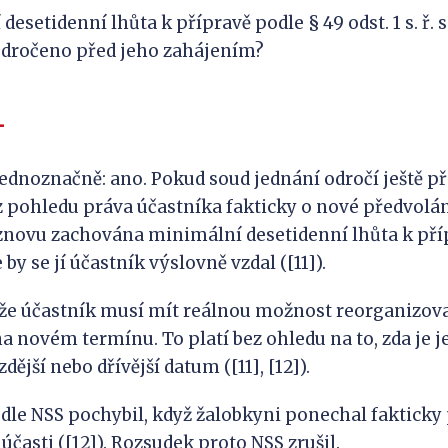
esetidenní lhůta k přípravě podle § 49 odst. 1 s. ř. s.
odročeno před jeho zahájením?
L
ednoznačně: ano. Pokud soud jednání odročí ještě př
z pohledu práva účastníka fakticky o nové předvolán
znovu zachována minimální desetidenní lhůta k příp
že by se jí účastník výslovně vzdal ([11]).
 že účastník musí mít reálnou možnost reorganizov
 na novém termínu. To platí bez ohledu na to, zda je 
ější nebo dřívější datum ([11], [12]).
dle NSS pochybil, když žalobkyni ponechal fakticky
 účasti ([12]). Rozsudek proto NSS zrušil.