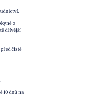
udnictví.
bkyně o
ě dřívější
před čistě
u
ě 10 dnů na