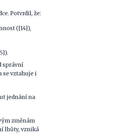
. Potvrdil, že:
nost ([14]),
5]).
d správní
 se vztahuje i
ut jednání na
apivým změnám
 lhůty, vzniká