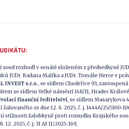
JUDIKÁTU:
í soud rozhodl v senátě složeném z předsedkyně JUD
dců JUDr. Radana Malíka a JUDr. Tomáše Herce v práv
EL INVEST
s.r.o.
, se sídlem Chudeřice 93, zastoupená
tem se sídlem Velké náměstí 148/11, Hradec Králové,
volací finanční ředitelství
, se sídlem Masarykova 4
 žalovaného ze dne 12. 6. 2025, č. j. 14446/25/5100‑10
ční stížnosti žalobkyně proti rozsudku Krajského sou
. 12. 2025, č. j. 31 Af 11/2025‑169,