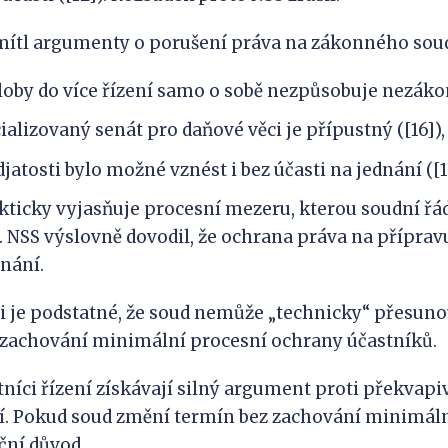
tl argumenty o porušení práva na zákonného soudce
loby do více řízení samo o sobě nezpůsobuje nezákon
cializovaný senát pro daňové věci je přípustný ([16]),
atosti bylo možné vznést i bez účasti na jednání ([1
ticky vyjasňuje procesní mezeru, kterou soudní řá
. NSS výslovně dovodil, že ochrana práva na přípravu
nání.
i je podstatné, že soud nemůže „technicky“ přesuno
 zachování minimální procesní ochrany účastníků.
tníci řízení získávají silný argument proti překv
. Pokud soud změní termín bez zachování minimální
ční důvod.