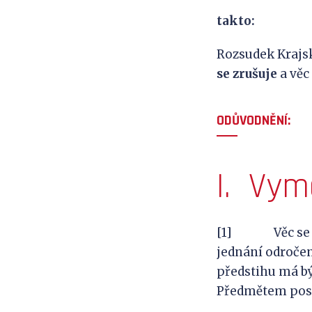
takto:
Rozsudek Krajské
se
z
ruš
uje
a věc
ODŮVODNĚNÍ:
I. Vym
[1] Věc se týk
jednání odročen
předstihu má bý
Předmětem poso