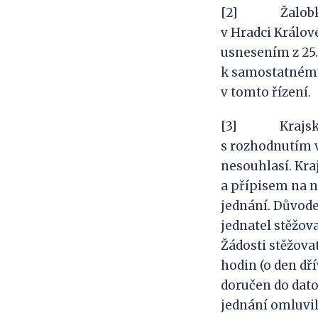
[2] Žalobkyně 
v Hradci Králov
usnesením z 25. 
k samostatnému
v tomto řízení.
[3] Krajský so
s rozhodnutím v
nesouhlasí. Kraj
a přípisem na n
jednání. Důvode
jednatel stěžov
Žádosti stěžovat
hodin (o den dř
doručen do dato
jednání omluvil