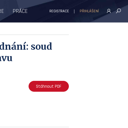
ŘE
PRÁCE
REGISTRACE
PŘIHLÁŠENÍ
ednání: soud
avu
Stáhnout PDF