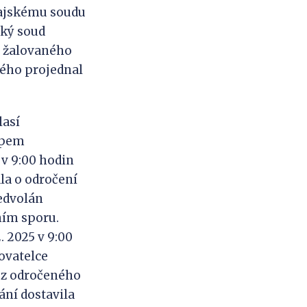
ajskému soudu
ský soud
tí žalovaného
ného projednal
lasí
tupem
 v 9:00 hodin
la o odročení
ředvolán
ním sporu.
. 2025 v 9:00
žovatelce
a z odročeného
ání dostavila