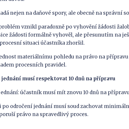
dá nejen na daňové spory, ale obecně na správní so
 problém vznikl paradoxně po vyhovění žádosti žalo
sice žádosti formálně vyhověl, ale přesunutím na ješt
procesní situaci účastníka zhoršil.
ednost materiálnímu pohledu na právo na přípravu 
adem procesních pravidel.
 jednání musí respektovat 10 dnů na přípravu
jednání: účastník musí mít znovu 10 dnů na příprav
 i po odročení jednání musí soud zachovat minimáln
 poruší právo na spravedlivý proces.