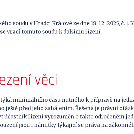
ho soudu v Hradci Králové ze dne 18. 12. 2025, č. j. 3
se vrací
tomuto soudu k dalšímu řízení.
ezení věci
á minimálního času nutného k přípravě na jednání
o ještě před jeho zahájením. Řešena je právní otázk
t účastník řízení vyrozuměn o takto odročeném jed
uzení jsou i námitky týkající se práva na zákonnéh