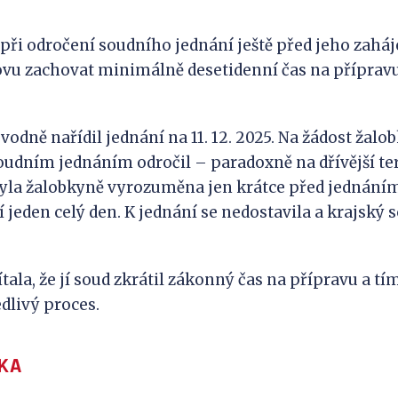
e při odročení soudního jednání ještě před jeho zah
vu zachovat minimálně desetidenní čas na přípravu
odně nařídil jednání na 11. 12. 2025. Na žádost žalob
soudním jednáním odročil – paradoxně na dřívější term
yla žalobkyně vyrozuměna jen krátce před jednáním
 jeden celý den. K jednání se nedostavila a krajský 
ala, že jí soud zkrátil zákonný čas na přípravu a tí
dlivý proces.
KA