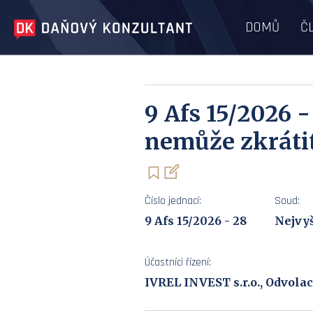
DOMŮ
Č
9 Afs 15/2026 
nemůže zkrátit
Číslo jednací:
Soud:
9 Afs 15/2026 - 28
Nejvyš
Účastníci řízení:
IVREL INVEST s.r.o., Odvolací