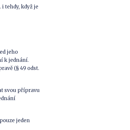
 i tehdy, když je
ed jeho
í k jednání.
ravě (§ 49 odst.
at svou přípravu
jednání
 pouze jeden