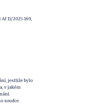
1 Af 11/2025‑169,
, jestliže bylo
a, v jakém
nání.
o soudce.