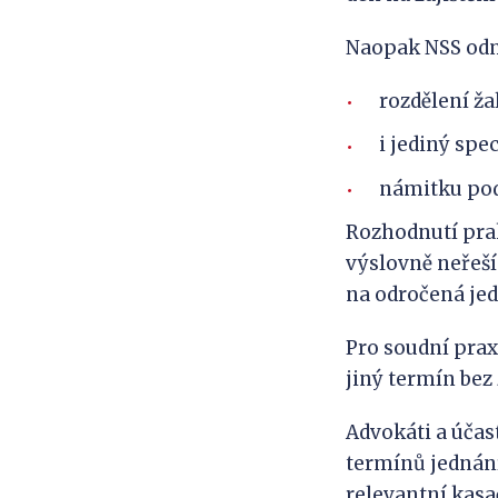
Naopak NSS odmí
rozdělení ža
i jediný spe
námitku podj
Rozhodnutí prak
výslovně neřeší
na odročená jed
Pro soudní prax
jiný termín bez
Advokáti a účas
termínů jednání
relevantní kasa