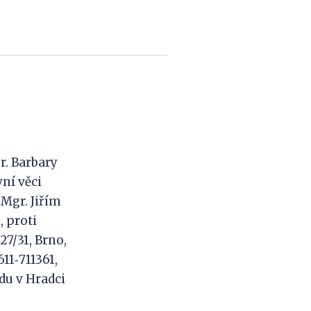
r. Barbary
ní věci
 Mgr. Jiřím
 proti
27/31, Brno,
611‑711361,
du v Hradci