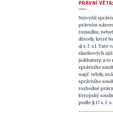
PRÁVNÍ VĚTA
Nejvyšší správn
právním názorem
rozsudku, neboť
důvody, které Ne
a) s. ř. s.]. T
skutkových zjiš
judikatury, a to
správního soud
např. tehdy, uv
správního soudu
rozhodné právní
Evropský soudní
podle § 17 s. ř.