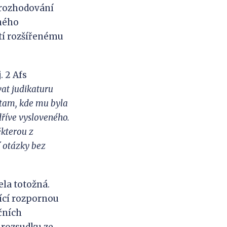
m rozhodování
eného
tí rozšířenému
. 2 Afs
at judikaturu
t tam, kde mu byla
říve vysloveného.
ěkterou z
í otázky bez
ela totožná.
ící rozpornou
čních