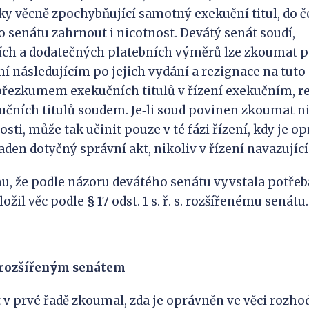
 věcně zpochybňující samotný exekuční titul, do če
 senátu zahrnout i nicotnost. Devátý senát soudí,
ních a dodatečných platebních výměrů lze zkoumat 
ní následujícím po jejich vydání a rezignace na tu
řezkumem exekučních titulů v řízení exekučním, re
čních titulů soudem. Je‑li soud povinen zkoumat n
sti, může tak učinit pouze v té fázi řízení, kdy je 
den dotyčný správní akt, nikoliv v řízení navazujíc
, že podle názoru devátého senátu vyvstala potřeb
ožil věc podle § 17 odst. 1 s. ř. s. rozšířenému senátu.
 rozšířeným senátem
 v prvé řadě zkoumal, zda je oprávněn ve věci rozhod