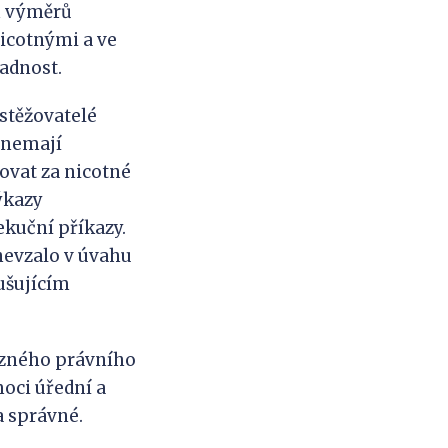
h výměrů
nicotnými a ve
adnost.
stěžovatelé
 nemají
žovat za nicotné
ýkazy
kuční příkazy.
nevzalo v úvahu
ušujícím
vazného právního
moci úřední a
a správné.