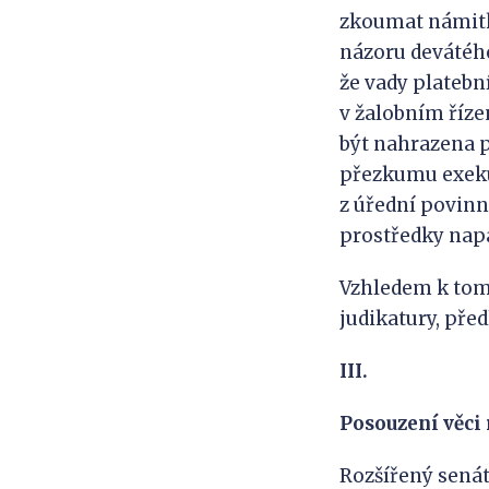
zkoumat námitky
názoru devátého
že vady plateb
v žalobním říze
být nahrazena p
přezkumu exeku
z úřední povinno
prostředky napa
Vzhledem k tomu
judikatury, předl
III.
Posouzení věci
Rozšířený senát