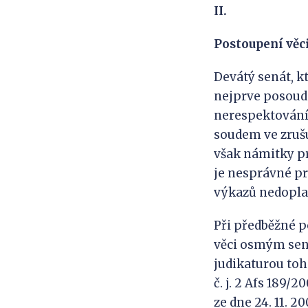
II.
Postoupení věc
Devátý senát, k
nejprve posoudil
nerespektování
soudem ve zruš
však námitky p
je nesprávné p
výkazů nedoplat
Při předběžné p
věci osmým sená
judikaturou toh
č. j. 2 Afs 189
ze dne 24. 11. 20