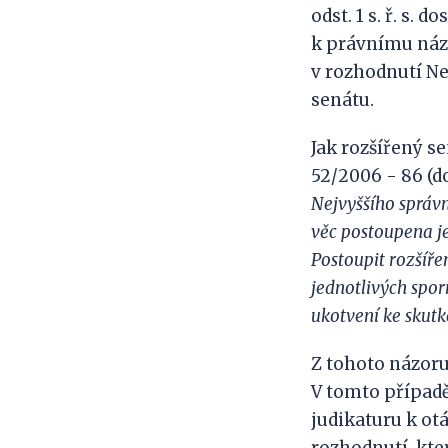
odst. 1 s. ř. s.
k právnímu názo
v rozhodnutí Ne
senátu.
Jak rozšířený sen
52/2006 - 86 (d
Nejvyššího správ
věc postoupe
na j
Postoupit rozšíř
jednotlivých spor
ukotvení ke skut
Z tohoto názoru 
V tomto případě
judikaturu k o