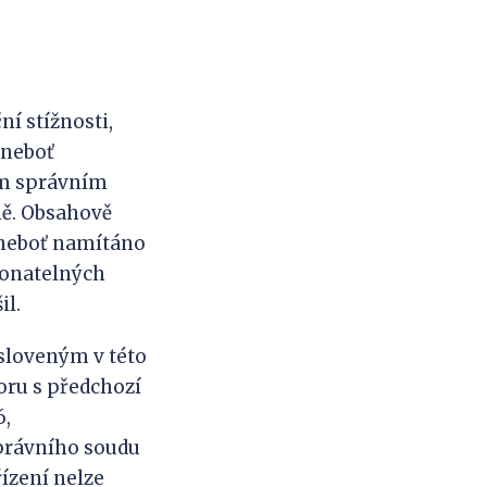
í stížnosti,
 neboť
ím správním
ně. Obsahově
 neboť namítáno
konatelných
il.
sloveným v této
oru s předchozí
6,
správního soudu
řízení nelze