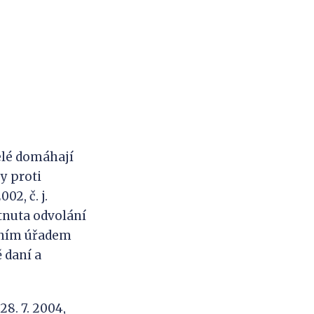
elé domáhají
y proti
02, č. j.
tnuta odvolání
čním úřadem
ě daní a
28. 7. 2004,