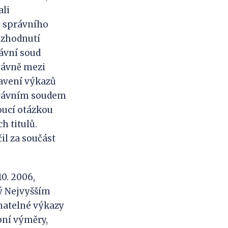
ali
o správního
rozhodnutí
rávní soud
právně mezi
tavení výkazů
správním soudem
noucí otázkou
h titulů.
il za součást
0. 2006,
ný Nejvyšším
natelné výkazy
bní výměry,