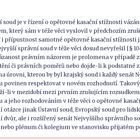
:
í soud je v řízení o opětovné kasační stížnosti váz
, který sám v téže věci vyslovil v předchozím zruš
 i přípustnost samotné opětovné kasační stížnosti
jvyšší správní soud v téže věci dosud nevyřešil [§ 10
ato vázanost právním názorem je prolomena v případě
tění či právních poměrů nebo dojde-li k podstatné
 na úrovni, kterou by byl krajský soud i každý senát 
u povinen respektovat v novém rozhodnutí. Takový
áží-li v mezidobí mezi prvním zrušujícím rozsudkem
 a jeho rozhodováním v téže věci o opětovné kasačn
 otázce jinak Ústavní soud, Evropský soud pro lidsk
 dvůr, ale i rozšířený senát Nejvyššího správního so
 s. nebo plénum či kolegium ve stanovisku přijatém podl