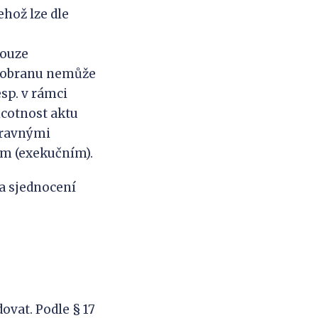
hož lze dle
pouze
to obranu nemůže
sp. v rámci
icotnost aktu
opravnými
ím (exekučním).
a sjednocení
ovat. Podle § 17