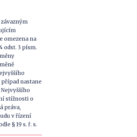
án závazným
ujícím
 je omezena na
4 odst. 3 písm.
 změny
 změně
Nejvyššího
 případ nastane
 Nejvyššího
í stížnosti o
á práva,
udu v řízení
e § 19 s. ř. s.