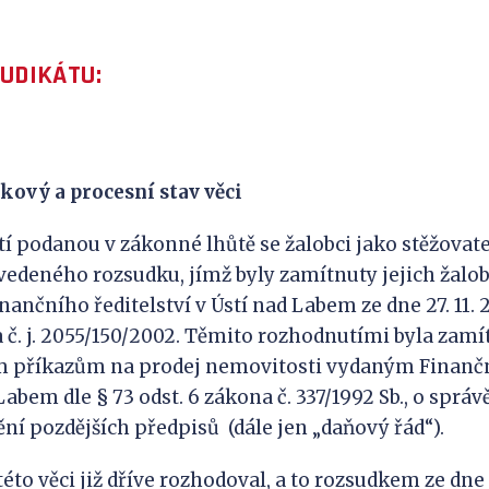
JUDIKÁTU:
kový a procesní stav věci
tí podanou v zákonné lhůtě se žalobci jako stěžovat
vedeného rozsudku, jímž byly zamítnuty jejich žalob
nčního ředitelství v Ústí nad Labem ze dne 27. 11. 20
 č. j. 2055/150/2002. Těmito rozhodnutími byla zamí
m příkazům na prodej nemovitosti vydaným Finan
abem dle § 73 odst. 6 zákona č. 337/1992 Sb., o správ
ění pozdějších předpisů (dále jen „daňový řád“).
éto věci již dříve rozhodoval, a to rozsudkem ze dne 