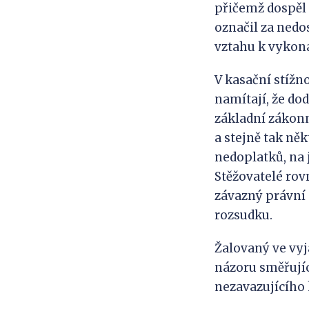
přičemž dospěl 
označil za nedo
vztahu k vykon
V kasační stížn
namítají, že do
základní zákonn
a stejně tak ně
nedoplatků, na 
Stěžovatelé rov
závazný právní
rozsudku.
Žalovaný ve vyj
názoru směřujíc
nezavazujícího 