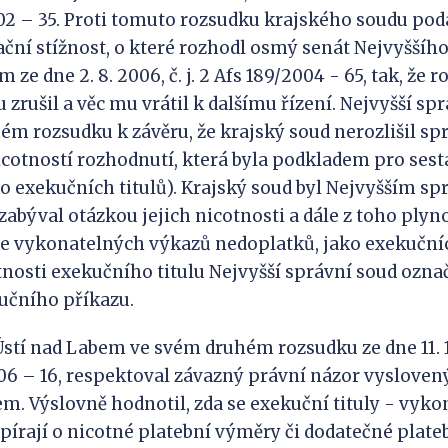
2002 – 35. Proti tomuto rozsudku krajského soudu pod
ační stížnost, o které rozhodl osmý senát Nejvyššíh
ze dne 2. 8. 2006, č. j. 2 Afs 189/2004 - 65, tak, že 
zrušil a věc mu vrátil k dalšímu řízení. Nejvyšší sp
ém rozsudku k závěru, že krajský soud nerozlišil s
icotností rozhodnutí, která byla podkladem pro ses
o exekučních titulů). Krajský soud byl Nejvyšším 
 zabýval otázkou jejich nicotnosti a dále z toho ply
ce vykonatelných výkazů nedoplatků, jako exekučníc
osti exekučního titulu Nejvyšší správní soud označ
čního příkazu.
Ústí nad Labem ve svém druhém rozsudku ze dne 11. 1
/2006 – 16, respektoval závazný právní názor vyslove
. Výslovně hodnotil, zda se exekuční tituly - vyko
írají o nicotné platební výměry či dodatečné plate