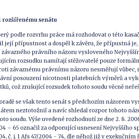
i rozšířenému senátu
terý podle rozvrhu práce má rozhodovat o této kasačn
 její přípustnost a dospěl k závěru, že přípustná je,
 závazného právního názoru vysloveného Nejvyšš
ujícím rozsudku namítají stěžovatelé pouze formál
roti závaznému právnímu názoru nesměřují vůbec,
rávní posouzení nicotnosti platebních výměrů a vy
ků, což zrušující rozsudek tohoto soudu věcně neřeš
oradě se však tento senát s předchozím názorem vy
tem neztotožnil a navíc shledal rozpor tohoto náz
oto soudu. Výše uvedené rozhodnutí ze dne 2. 8. 200
/2004 – 65 označil za odporující usnesení Nejvyššího 
04, č. j. 1 Afs 47/2004 - 74, dle něhož již v exekučním 