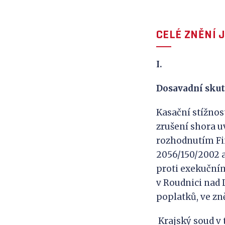
CELÉ ZNĚNÍ 
I.
Dosavadní skut
Kasační stížnos
zrušení shora u
rozhodnutím Fina
2056/150/2002 a
proti exekuční
v Roudnici nad L
poplatků, ve zn
Krajský soud v t