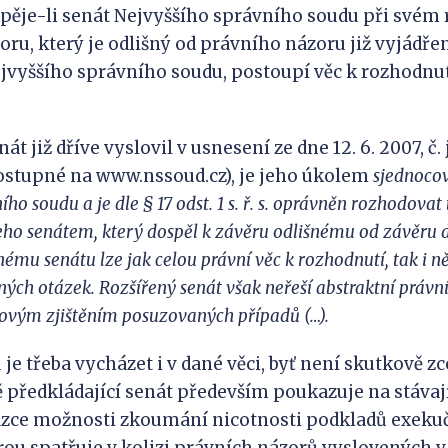
 dospěje-li senát Nejvyššího správního soudu při své
ru, který je odlišný od právního názoru již vyjádř
jvyššího správního soudu, postoupí věc k rozhodnu
át již dříve vyslovil v usnesení ze dne 12. 6. 2007, č. j
ostupné na www.nssoud.cz), je jeho úkolem
sjednocov
ního soudu a
je
dle
§ 17 odst. 1 s. ř. s. oprávněn rozhodova
eho senátem, který dospěl k
závěru odlišnému od závěru d
enému se
nátu lze jak celou právní věc
k
rozhodnutí, tak i n
ných otázek. Rozšířený senát však neřeší abstraktní právn
kovým zjištěním posuzovaných případů (…).
je třeba vycházet i v dané věci, byť není skutkově zc
 předkládající senát především poukazuje na stávaj
tázce možnosti zkoumání nicotnosti podkladů exeku