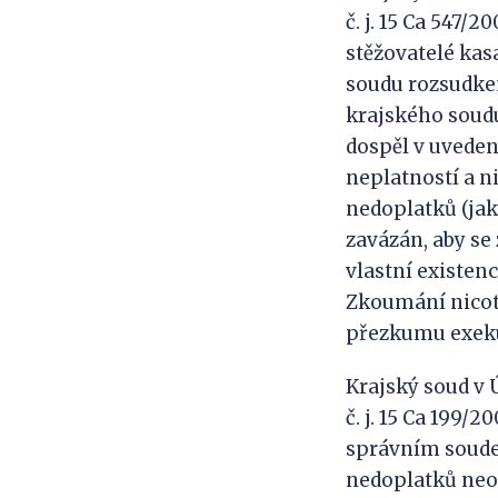
č. j. 15 Ca 547/
stěžovatelé kas
soudu rozsudkem 
krajského soudu 
dospěl v uveden
neplatností a n
nedoplatků (jak
zavázán, aby se
vlastní existen
Zkoumání nicotn
přezkumu exeku
Krajský soud v 
č. j. 15 Ca 199
správním soudem
nedoplatků neop