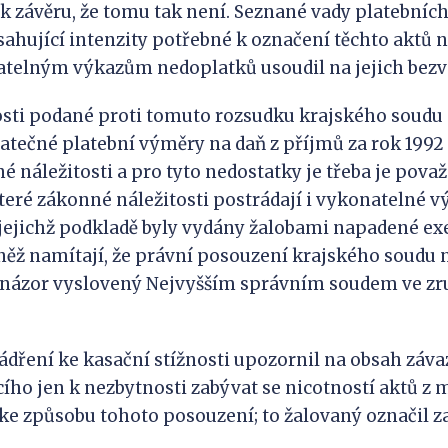
k závěru, že tomu tak není. Seznané vady platebníc
sahující intenzity potřebné k označení těchto aktů 
atelným výkazům nedoplatků usoudil na jejich bezv
osti podané proti tomuto rozsudku krajského soudu 
datečné platební výměry na daň z příjmů za rok 1992
é náležitosti a pro tyto nedostatky je třeba je pova
které zákonné náležitosti postrádají i vykonatelné v
jejichž podkladě byly vydány žalobami napadené exe
něž namítají, že právní posouzení krajského soudu 
 názor vyslovený Nejvyšším správním soudem ve zr
ádření ke kasační stížnosti upozornil na obsah zá
ího jen k nezbytnosti zabývat se nicotností aktů z 
ke způsobu tohoto posouzení; to žalovaný označil z