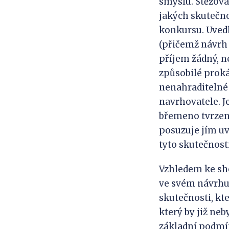
smyslu. Stěžova
jakých skutečno
konkursu. Uved
(přičemž návrh 
příjem žádný, n
způsobilé prok
nenahraditelné 
navrhovatele. J
břemeno tvrzení
posuzuje jím uv
tyto skutečnos
Vzhledem ke sho
ve svém návrhu ne
skutečnosti, kt
který by již ne
základní podmín