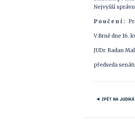
Nejvyšší správn
P
o
u
č
e
n
í
:
Pro
V Brně dne 16. 
JUDr. Radan Mal
předseda senát
ZPĚT NA JUDIKÁ