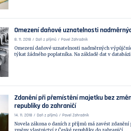
Omezení daňové uznatelnosti nadměrnýc
8. 11. 2018
Daň z příjmů
Pavel Zahradník
Omezení daňové uznatelnosti nadměrných výpůjčníc
týkat žádného poplatníka. Na základě dat v databázi 
Zdanění při přemístění majetku bez změny
republiky do zahraničí
14. 11. 2018
Daň z příjmů
Pavel Zahradník
Novela zákona o daních z příjmů má zavést zdanění 
změny vlastnictví z České republiky do zahraničí ...