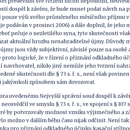
tel především své tvrzení ničím nepodložil, neuvedl
stí dospěl k závěru, že bude muset podat návrh na 
l pouze výši svého průměrného měsíčního příjmu v
je podáván v prosinci 2006) a dále doplnil, že jeh
eboť pečuje o nezletilého syna, tyto skutečnosti vša
ázat aktuální hrozbu nenahraditelné újmy. Důvody
újmy jsou vždy subjektivní, závislé pouze na osobě a
e proto logické, že v řízení o přiznání odkladného ú
 navrhovatel, nikdo jiný nemůže jeho tvrzení nahra
edené skutečnosti dle § 73 s. ř. s., není však povine
ti jakýmkoli způsobem sám dovozovat.
ra uvedenému Nejvyšší správní soud dospěl k závěru
osvědčil ve smyslu § 73 s. ř. s., ve spojení s § 107 s. 
eré by potvrzovaly možnost vzniku výjimečného a z
bylo možno v dalším běhu času nijak odčinit. Není ta
ka pro přiznání odkladného účinku kasační stížnost