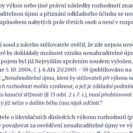
e by výkon nebo jiné právní následky rozhodnutí zn
aditelnou újmu a přiznání odkladného účinku se ne
působem nabytých práv třetích osob a není v rozp
í soud z návrhu stěžovatele ověřil, že zde nejsou uv
eré by dokládaly možnost vzniku nenahraditelné újm
 pojem byl již Nejvyšším správním soudem vyložen,
e 5. 10. 2004, č. j. 6 Afs 25/2003 - 59 (publikováno na
 „
Nenahraditelná újma, která
by
stěžovateli při výkonu n
ích rozhodnutí mohla vzniknout, a jež je základní podmín
u kasační stížnosti
(
§ 73 odst. 2 s.
ř. s.
)
, musí představovat
rý již nelze v dalším běhu času nijak
odčinit.
“
tele o likvidačních důsledcích výkonu rozhodnutí (
e považovat za osvědčení nenahraditelné újmy ve 