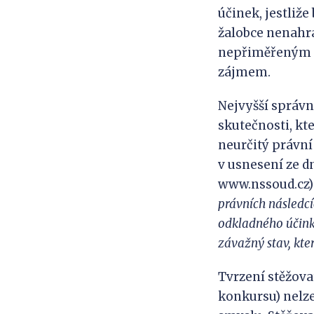
účinek, jestliž
žalobce nenahr
nepřiměřeným z
zájmem.
Nejvyšší správn
skutečnosti, kt
neurčitý právní
v usnesení ze dn
www.nssoud.cz):
právních následc
odkladného účink
závažný stav, kte
Tvrzení stěžova
konkursu) nelz