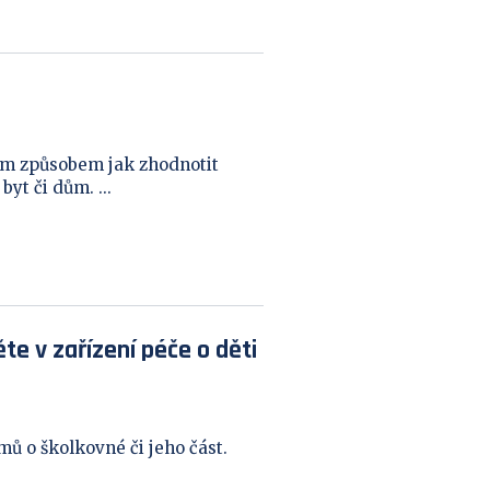
ím způsobem jak zhodnotit
yt či dům. ...
te v zařízení péče o děti
mů o školkovné či jeho část.