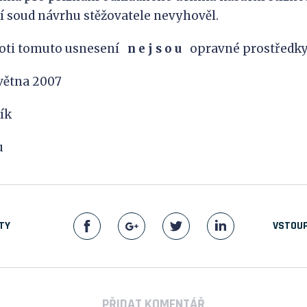
í soud návrhu stěžovatele nevyhověl.
ti tomuto usnesení
n
e
j
s
o
u
opravné prostředky
května 2007
ík
u
TY
VSTOUP
PŘIDAT KOMENTÁŘ