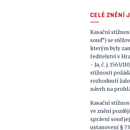
CELÉ ZNĚNÍ 
Kasační stížnos
soud“) se stěžo
kterým byly za
ředitelství v Hra
- Ja, č. j. 1563/
stížnosti požád
rozhodnutí žalo
návrh na prohl
Kasační stížnos
ve znění pozdějš
správní soud je
ustanovení § 73 o