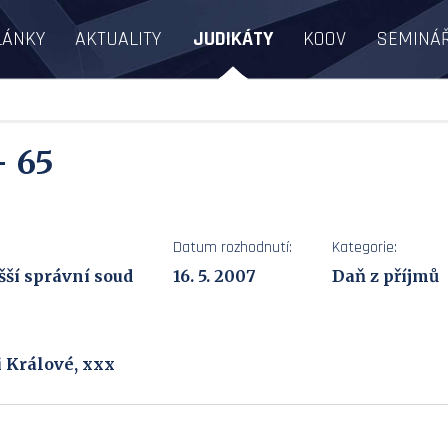
LÁNKY
AKTUALITY
JUDIKÁTY
KOOV
SEMINÁ
- 65
Datum rozhodnutí:
Kategorie:
šší správní soud
16. 5. 2007
Daň z příjmů
i Králové, xxx