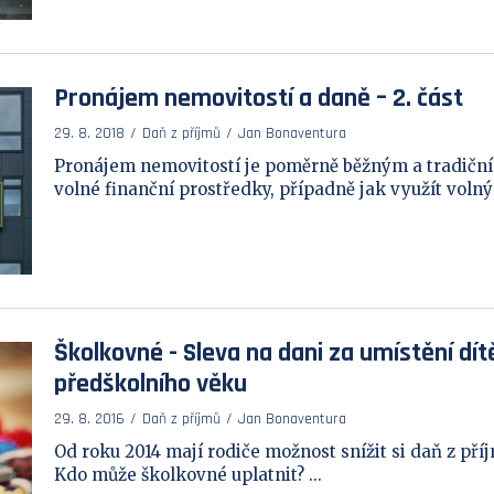
Pronájem nemovitostí a daně – 2. část
29. 8. 2018
Daň z příjmů
Jan Bonaventura
Pronájem nemovitostí je poměrně běžným a tradičn
volné finanční prostředky, případně jak využít volný b
Školkovné - Sleva na dani za umístění dítě
předškolního věku
29. 8. 2016
Daň z příjmů
Jan Bonaventura
Od roku 2014 mají rodiče možnost snížit si daň z příj
Kdo může školkovné uplatnit? ...