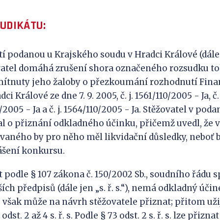
JUDIKÁTU:
tí podanou u Krajského soudu v Hradci Králové (dále
vatel domáhá zrušení shora označeného rozsudku to
mítnuty jeho žaloby o přezkoumání rozhodnutí Fin
dci Králové ze dne 7. 9. 2005, č. j. 1561/110/2005 - Ja, č
110/2005 - Ja a č. j. 1564/110/2005 - Ja. Stěžovatel v po
al o přiznání odkladného účinku, přičemž uvedl, že
vaného by pro něho měl likvidační důsledky, neboť 
ášení konkursu.
t podle § 107 zákona č. 150/2002 Sb., soudního řádu 
ích předpisů (dále jen „s. ř. s.“), nemá odkladný účin
j však může na návrh stěžovatele přiznat; přitom už
dst. 2 až 4 s. ř. s. Podle § 73 odst. 2 s. ř. s. lze přizn