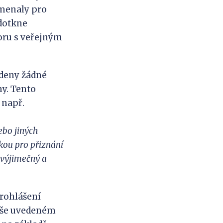
amenaly pro
dotkne
oru s veřejným
edeny žádné
y. Tento
 např.
ebo jiných
kou pro přiznání
 výjimečný a
prohlášení
výše uvedeném