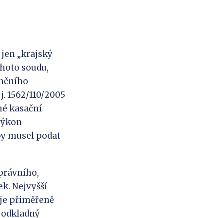
 jen „krajský
hoto soudu,
ančního
. j. 1562/110/2005
dané kasační
 výkon
by musel podat
správního,
ek. Nejvyšší
ije přiměřeně
at odkladný