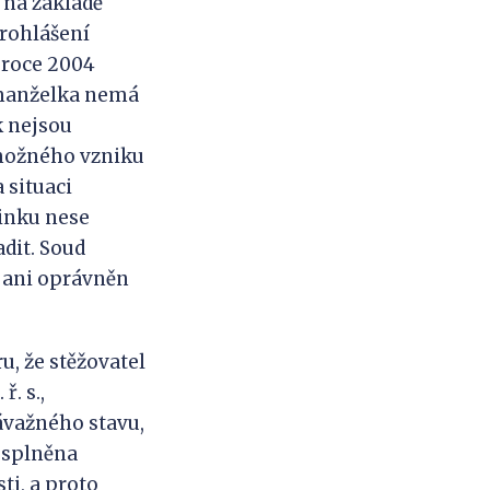
 na základě
prohlášení
 roce 2004
o manželka nemá
k nejsou
 možného vzniku
 situaci
činku nese
dit. Soud
n ani oprávněn
, že stěžovatel
ř. s.,
ávažného stavu,
k splněna
i, a proto