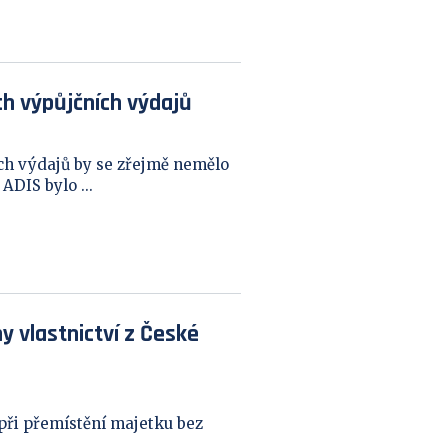
h výpůjčních výdajů
h výdajů by se zřejmě nemělo
ADIS bylo ...
 vlastnictví z České
při přemístění majetku bez