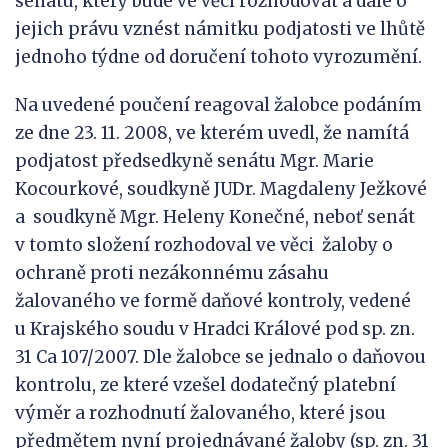
senátu, který bude ve věci rozhodovat a dále o
jejich právu vznést námitku podjatosti ve lhůtě
jednoho týdne od doručení tohoto vyrozumění.
Na uvedené poučení reagoval žalobce podáním
ze dne 23. 11. 2008, ve kterém uvedl, že namítá
podjatost předsedkyně senátu Mgr. Marie
Kocourkové, soudkyně JUDr. Magdaleny Ježkové
a soudkyně Mgr. Heleny Konečné, neboť senát
v tomto složení rozhodoval ve věci žaloby o
ochraně proti nezákonnému zásahu
žalovaného ve formě daňové kontroly, vedené
u Krajského soudu v Hradci Králové pod sp. zn.
31 Ca 107/2007. Dle žalobce se jednalo o daňovou
kontrolu, ze které vzešel dodatečný platební
výměr a rozhodnutí žalovaného, které jsou
předmětem nyní projednávané žaloby (sp. zn. 31