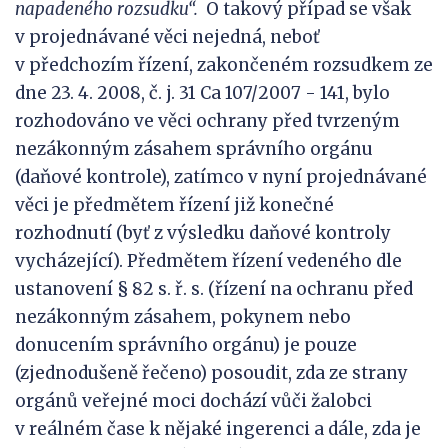
napadeného rozsudku
“.
O takový případ se však
v projednávané věci nejedná, neboť
v předchozím řízení, zakončeném rozsudkem ze
dne 23. 4. 2008, č. j. 31 Ca 107/2007 - 141, bylo
rozhodováno ve věci ochrany před tvrzeným
nezákonným zásahem správního orgánu
(daňové kontrole), zatímco v nyní projednávané
věci je předmětem řízení již konečné
rozhodnutí (byť z výsledku daňové kontroly
vycházející). Předmětem řízení vedeného dle
ustanovení § 82 s. ř. s. (řízení na ochranu před
nezákonným zásahem, pokynem nebo
donucením správního orgánu) je pouze
(zjednodušeně řečeno) posoudit, zda ze strany
orgánů veřejné moci dochází vůči žalobci
v reálném čase k nějaké ingerenci a dále, zda je