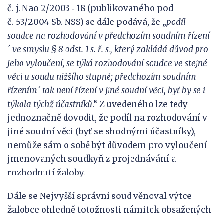
č. j. Nao 2/2003 ‑ 18 (publikovaného pod
č. 53/2004 Sb. NSS) se dále podává, že „
p
odíl
soudce na
rozhodování v předchozím soudním řízení
´
ve smyslu § 8 odst. 1 s.
ř.
s., který zakládá důvod pro
jeho vyloučení, se týká rozhodování soudce ve stejné
věci u
soudu nižšího stupně;
předchozím soudním
řízením´ tak
není řízení v jiné soudní věci, byť by se i
týkala týchž
účastníků
.“ Z uvedeného lze tedy
jednoznačně dovodit, že podíl na rozhodování v
jiné soudní věci (byť se shodnými účastníky),
nemůže sám o sobě být důvodem pro vyloučení
jmenovaných soudkyň z projednávání a
rozhodnutí žaloby.
Dále se Nejvyšší správní soud věnoval výtce
žalobce ohledně totožnosti námitek obsažených