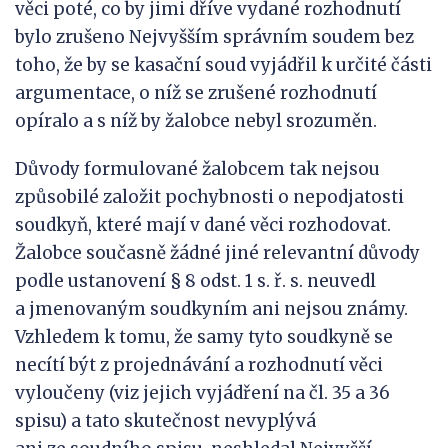
věci poté, co by jimi dříve vydané rozhodnutí
bylo zrušeno Nejvyšším správním soudem bez
toho, že by se kasační soud vyjádřil k určité části
argumentace, o níž se zrušené rozhodnutí
opíralo a s níž by žalobce nebyl srozuměn.
Důvody formulované žalobcem tak nejsou
způsobilé založit pochybnosti o nepodjatosti
soudkyň, které mají v dané věci rozhodovat.
Žalobce současně žádné jiné relevantní důvody
podle ustanovení § 8 odst. 1 s. ř. s. neuvedl
a jmenovaným soudkyním ani nejsou známy.
Vzhledem k tomu, že samy tyto soudkyně se
necítí být z projednávání a rozhodnutí věci
vyloučeny (viz jejich vyjádření na čl. 35 a 36
spisu) a tato skutečnost nevyplývá