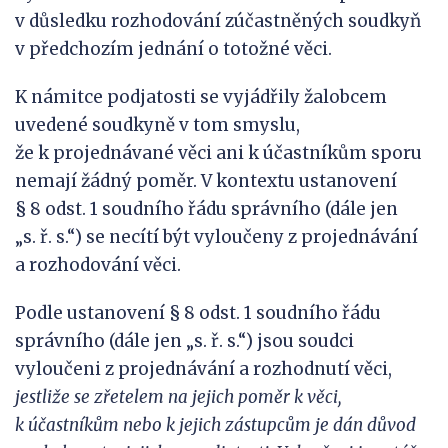
v důsledku rozhodování zúčastněných soudkyň
v předchozím jednání o totožné věci.
K námitce podjatosti se vyjádřily žalobcem
uvedené soudkyně v tom smyslu,
že k projednávané věci ani k účastníkům sporu
nemají žádný poměr. V kontextu ustanovení
§ 8 odst. 1 soudního řádu správního (dále jen
„s. ř. s.“) se necítí být vyloučeny z projednávání
a rozhodování věci.
Podle ustanovení § 8 odst. 1 soudního řádu
správního (dále jen „s. ř. s.“) jsou soudci
vyloučeni z projednávání a rozhodnutí věci,
jestliže se zřetelem na jejich poměr k
věci,
k
účastníkům nebo k
jejich zástupcům je dán důvod