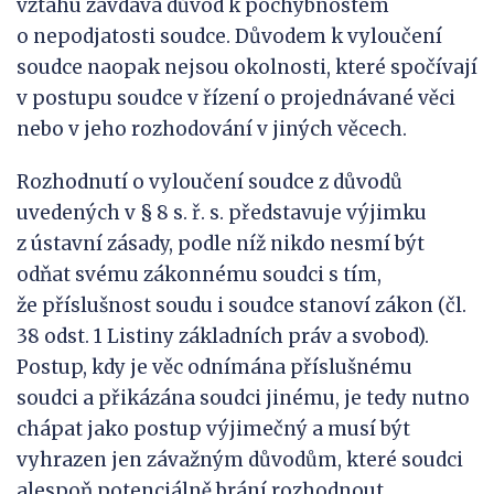
vztahu zavdává důvod k pochybnostem
o nepodjatosti soudce. Důvodem k vyloučení
soudce naopak nejsou okolnosti, které spočívají
v postupu soudce v řízení o projednávané věci
nebo v jeho rozhodování v jiných věcech.
Rozhodnutí o vyloučení soudce z důvodů
uvedených v § 8 s. ř. s. představuje výjimku
z ústavní zásady, podle níž nikdo nesmí být
odňat svému zákonnému soudci s tím,
že příslušnost soudu i soudce stanoví zákon (čl.
38 odst. 1 Listiny základních práv a svobod).
Postup, kdy je věc odnímána příslušnému
soudci a přikázána soudci jinému, je tedy nutno
chápat jako postup výjimečný a musí být
vyhrazen jen závažným důvodům, které soudci
alespoň potenciálně brání rozhodnout