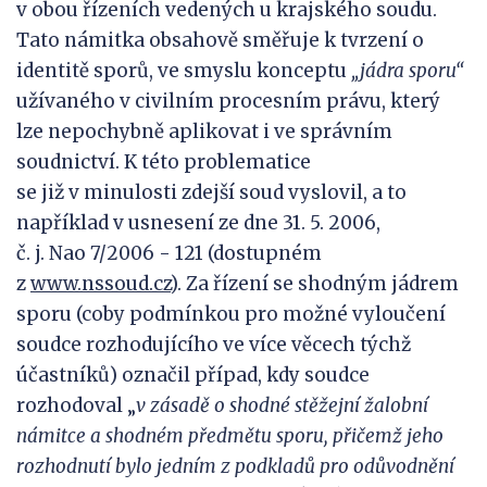
v obou řízeních vedených u krajského soudu.
Tato námitka obsahově směřuje k tvrzení o
identitě sporů, ve smyslu konceptu
„jádra sporu“
užívaného v civilním procesním právu, který
lze nepochybně aplikovat i ve správním
soudnictví. K této problematice
se již v minulosti zdejší soud vyslovil, a to
například v usnesení ze dne 31. 5. 2006,
č. j. Nao 7/2006 - 121 (dostupném
z
www.nssoud.cz
). Za řízení se shodným jádrem
sporu (coby podmínkou pro možné vyloučení
soudce rozhodujícího ve více věcech týchž
účastníků) označil případ, kdy soudce
rozhodoval „
v zásadě o shodné stěžejní žalobní
námitce a shodném předmětu sporu, přičemž jeho
rozhodnutí bylo jedním z podkladů pro odůvodnění