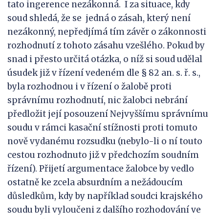
tato ingerence nezákonná. I za situace, kdy
soud shledá, že se jedná o zásah, který není
nezákonný, nepředjímá tím závěr o zákonnosti
rozhodnutí z tohoto zásahu vzešlého. Pokud by
snad i přesto určitá otázka, o níž si soud udělal
úsudek již v řízení vedeném dle § 82 an. s. ř. s.,
byla rozhodnou i v řízení o žalobě proti
správnímu rozhodnutí, nic žalobci nebrání
předložit její posouzení Nejvyššímu správnímu
soudu v rámci kasační stížnosti proti tomuto
nově vydanému rozsudku (nebylo-li o ní touto
cestou rozhodnuto již v předchozím soudním
řízení). Přijetí argumentace žalobce by vedlo
ostatně ke zcela absurdním a nežádoucím
důsledkům, kdy by například soudci krajského
soudu byli vyloučeni z dalšího rozhodování ve