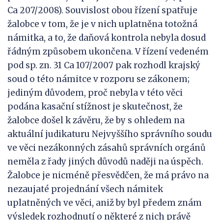
Ca 207/2008). Souvislost obou řízení spatřuje
žalobce v tom, že je v nich uplatněna totožná
námitka, a to, že daňová kontrola nebyla dosud
řádným způsobem ukončena. V řízení vedeném
pod sp. zn. 31 Ca 107/2007 pak rozhodl krajský
soud o této námitce v rozporu se zákonem;
jediným důvodem, proč nebyla v této věci
podána kasační stížnost je skutečnost, že
žalobce došel k závěru, že by s ohledem na
aktuální judikaturu Nejvyššího správního soudu
ve věci nezákonných zásahů správních orgánů
neměla z řady jiných důvodů naději na úspěch.
Žalobce je nicméně přesvědčen, že má právo na
nezaujaté projednání všech námitek
uplatněných ve věci, aniž by byl předem znám
výsledek rozhodnutí o některé z nich právě