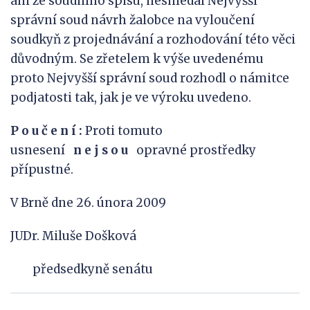
ani ze soudního spisu, neshledal Nejvyšší
správní soud návrh žalobce na vyloučení
soudkyň z projednávání a rozhodování této věci
důvodným. Se zřetelem k výše uvedenému
proto Nejvyšší správní soud rozhodl o námitce
podjatosti tak, jak je ve výroku uvedeno.
P
o
u
č
e
n
í
:
Proti tomuto
usnesení
n
e
j
s
o
u
opravné prostředky
přípustné.
V Brně dne 26. února 2009
JUDr. Miluše Došková
předsedkyně senátu