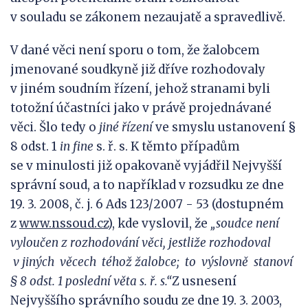
v souladu se zákonem nezaujatě a spravedlivě.
V dané věci není sporu o tom, že žalobcem
jmenované soudkyně již dříve rozhodovaly
v jiném soudním řízení, jehož stranami byli
totožní účastníci jako v právě projednávané
věci. Šlo tedy o
jiné
řízení
ve smyslu ustanovení §
8 odst. 1
in fine
s. ř. s. K těmto případům
se v minulosti již opakovaně vyjádřil Nejvyšší
správní soud, a to například v rozsudku ze dne
19. 3. 2008, č. j. 6 Ads 123/2007 - 53 (dostupném
z
www.nssoud.cz
), kde vyslovil, že
„s
oudce není
vyloučen z rozhodování věci, jestliže rozhodoval
v
jiných
věcech
téhož žalobce;
to
výslovně
stanoví
§
8
odst.
1 poslední věta
s.
ř.
s.“
Z usnesení
Nejvyššího správního soudu ze dne 19. 3. 2003,