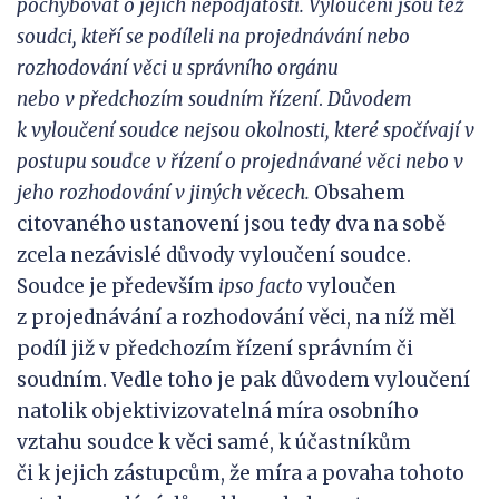
pochybovat o jejich nepodjatosti. Vyloučeni jsou též
soudci, kteří se podíleli na
projednávání nebo
rozhodování věci u
správního orgánu
nebo
v
předchozím soudním řízení
.
Důvodem
k
vyloučení soudce nejsou okolnosti, které spočívají v
postupu soudce v řízení o projednávané věci nebo v
jeho rozhodování v jiných věcech.
Obsahem
citovaného ustanovení jsou tedy dva na sobě
zcela nezávislé důvody vyloučení soudce.
Soudce je především
ipso facto
vyloučen
z projednávání a rozhodování věci, na níž měl
podíl již v předchozím řízení správním či
soudním. Vedle toho je pak důvodem vyloučení
natolik objektivizovatelná míra osobního
vztahu soudce k věci samé, k účastníkům
či k jejich zástupcům, že míra a povaha tohoto