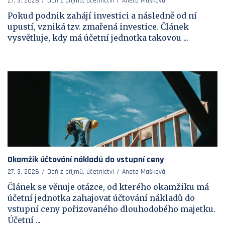
27. 3. 2026
Daň z příjmů, účetnictví
Aneta Mašková
Pokud podnik zahájí investici a následně od ní
upustí, vzniká tzv. zmařená investice. Článek
vysvětluje, kdy má účetní jednotka takovou ...
Okamžik účtování nákladů do vstupní ceny
27. 3. 2026
Daň z příjmů, účetnictví
Aneta Mašková
Článek se věnuje otázce, od kterého okamžiku má
účetní jednotka zahajovat účtování nákladů do
vstupní ceny pořizovaného dlouhodobého majetku.
Účetní ...