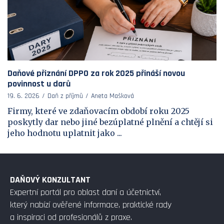
Daňové přiznání DPPO za rok 2025 přináší novou
povinnost u darů
19. 6. 2026
Daň z příjmů
Aneta Mašková
Firmy, které ve zdaňovacím období roku 2025
poskytly dar nebo jiné bezúplatné plnění a chtějí si
jeho hodnotu uplatnit jako ...
DAŇOVÝ KONZULTANT
Expertní portál pro oblast daní a účetnictví,
který nabízí ověřené informace, praktické rady
a inspiraci od profesionálů z praxe.