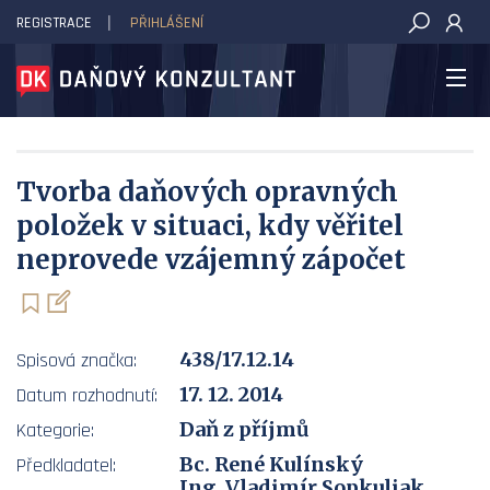
REGISTRACE
PŘIHLÁŠENÍ
DAŇOVÝ KONZULTANT
Tvorba daňových opravných
položek v situaci, kdy věřitel
neprovede vzájemný zápočet
438/17.12.14
Spisová značka:
17. 12. 2014
Datum rozhodnutí:
Daň z příjmů
Kategorie:
Bc. René Kulínský
Předkladatel:
Ing. Vladimír Sopkuliak