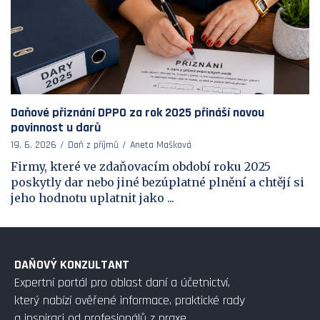
Daňové přiznání DPPO za rok 2025 přináší novou
povinnost u darů
19. 6. 2026
Daň z příjmů
Aneta Mašková
Firmy, které ve zdaňovacím období roku 2025
poskytly dar nebo jiné bezúplatné plnění a chtějí si
jeho hodnotu uplatnit jako ...
DAŇOVÝ KONZULTANT
Expertní portál pro oblast daní a účetnictví,
který nabízí ověřené informace, praktické rady
a inspiraci od profesionálů z praxe.