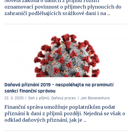
Novela zákona o daních z příjmů rozšíří
oznamovací povinnost o příjmech plynoucích do
zahraničí podléhajících srážkové dani i na ...
Daňová přiznání 2019 – nespoléhejte na prominutí
sankcí finanční správou
22. 3. 2020
Daň z příjmů, Daňový proces
Jan Bonaventura
Finanční správa umožňuje poplatníkům podat
přiznání k dani z příjmů později. Nejedná se však o
odklad daňových přiznání, jak je ...