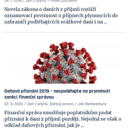
24. 1. 2019
Daň z příjmů
Pavel Zahradník
Novela zákona o daních z příjmů rozšíří
oznamovací povinnost o příjmech plynoucích do
zahraničí podléhajících srážkové dani i na ...
Daňová přiznání 2019 – nespoléhejte na prominutí
sankcí finanční správou
22. 3. 2020
Daň z příjmů, Daňový proces
Jan Bonaventura
Finanční správa umožňuje poplatníkům podat
přiznání k dani z příjmů později. Nejedná se však o
odklad daňových přiznání, jak je ...