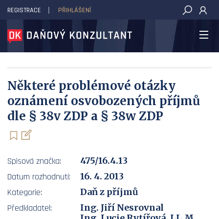
REGISTRACE
PŘIHLÁŠENÍ
DAŇOVÝ KONZULTANT
Některé problémové otázky
oznámení osvobozených příjmů
dle § 38v ZDP a § 38w ZDP
475/16.4.13
Spisová značka:
16. 4. 2013
Datum rozhodnutí:
Daň z příjmů
Kategorie:
Ing. Jiří Nesrovnal
Předkladatel:
Ing. Lucie Rytířová, LL.M.